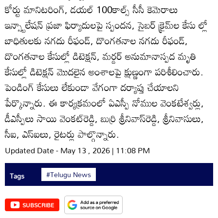
కోర్టు మానిటరింగ్‌, డయల్‌ 100కాల్స్‌ సీసీ కెమెరాలు
ఇన్స్టాలేషన్‌ ప్రజా ఫిర్యాదులపై స్పందన, సైబర్‌ క్రైమ్‌ల కేసు ల్లో
బాధితులకు నగదు రీఫండ్‌, దొంగతనాల నగదు రీఫండ్‌,
దొంగతనాల కేసుల్లో డిటెక్షన్‌, మర్డర్‌ అనుమానాస్పద మృతి
కేసుల్లో డిటెక్షన్‌ మొదలైన అంశాలపై క్షుణ్ణంగా పరిశీలించారు.
పెండింగ్‌ కేసులు లేకుండా వేగంగా దర్యాప్తు చేయాలని
పేర్కొన్నారు. ఈ కార్యక్రమంలో ఏఎస్పీ నోముల వెంకటేశ్వర్లు,
డీఎస్పీలు సాయి వెంకట్‌రెడ్డి, బుర్రి శ్రీనివాస్‌రెడ్డి, శ్రీనివాసులు,
సీఐ, ఎస్‌ఐలు, రైటర్లు పాల్గొన్నారు.
Updated Date - May 13 , 2026 | 11:08 PM
#Telugu News
Tags
SUBSCRIBE