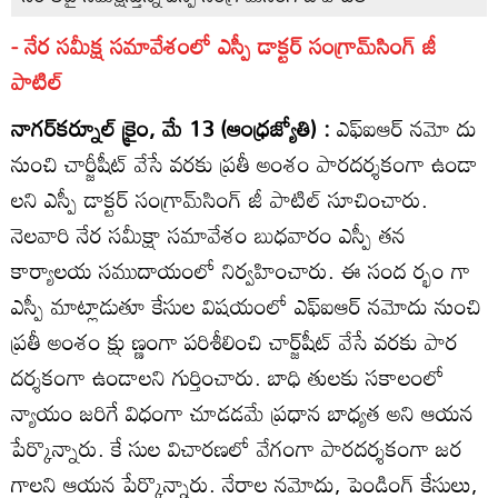
- నేర సమీక్ష సమావేశంలో ఎస్పీ డాక్టర్‌ సంగ్రామ్‌సింగ్‌ జీ
పాటిల్‌
నాగర్‌కర్నూల్‌ క్రైం, మే 13 (ఆంధ్రజ్యోతి) :
ఎఫ్‌ఐఆర్‌ నమో దు
నుంచి చార్జీషీట్‌ వేసే వరకు ప్రతీ అంశం పారదర్శకంగా ఉండా
లని ఎస్పీ డాక్టర్‌ సంగ్రామ్‌సింగ్‌ జీ పాటిల్‌ సూచించారు.
నెలవారి నేర సమీక్షా సమావేశం బుధవారం ఎస్పీ తన
కార్యాలయ సముదాయంలో నిర్వహించారు. ఈ సంద ర్భం గా
ఎస్పీ మాట్లాడుతూ కేసుల విషయంలో ఎఫ్‌ఐఆర్‌ నమోదు నుంచి
ప్రతీ అంశం క్షు ణ్ణంగా పరిశీలించి చార్జ్‌షీట్‌ వేసే వరకు పార
దర్శకంగా ఉండాలని గుర్తించారు. బాధి తులకు సకాలంలో
న్యాయం జరిగే విధంగా చూడడమే ప్రధాన బాధ్యత అని ఆయన
పేర్కొన్నారు. కే సుల విచారణలో వేగంగా పారదర్శకంగా జర
గాలని ఆయన పేర్కొన్నారు. నేరాల నమోదు, పెండింగ్‌ కేసులు,