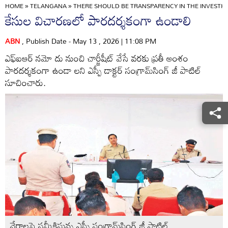
HOME
»
TELANGANA
»
THERE SHOULD BE TRANSPARENCY IN THE INVESTIG
కేసుల విచారణలో పారదర్శకంగా ఉండాలి
ABN
, Publish Date - May 13 , 2026 | 11:08 PM
ఎఫ్‌ఐఆర్‌ నమో దు నుంచి చార్జీషీట్‌ వేసే వరకు ప్రతీ అంశం
పారదర్శకంగా ఉండా లని ఎస్పీ డాక్టర్‌ సంగ్రామ్‌సింగ్‌ జీ పాటిల్‌
సూచించారు.
నేరాలపై సమీక్షిస్తున్న ఎస్పీ సంగ్రామ్‌సింగ్‌ జీ పాటిల్‌