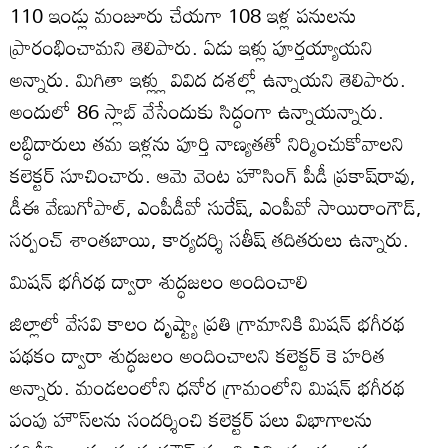
110 ఇండ్లు మంజూరు చేయగా 108 ఇళ్ల పనులను
ప్రారంభించామని తెలిపారు. ఏడు ఇళ్లు పూర్తయ్యాయని
అన్నారు. మిగితా ఇళ్ల్లు వివిద దశల్లో ఉన్నాయని తెలిపారు.
అందులో 86 స్లాబ్‌ వేసేందుకు సిద్ధంగా ఉన్నాయన్నారు.
లబ్ధిదారులు తమ ఇళ్లను పూర్తి నాణ్యతతో నిర్మించుకోవాలని
కలెక్టర్‌ సూచించారు. ఆమె వెంట హౌసింగ్‌ పీడీ ప్రకాష్‌రావు,
డీఈ వేణుగోపాల్‌, ఎంపీడీవో సురేష్‌, ఎంపీవో సాయిరాంగౌడ్‌,
సర్పంచ్‌ శాంతబాయి, కార్యదర్శి సతీష్‌ తదితరులు ఉన్నారు.
మిషన్‌ భగీరథ ద్వారా శుద్ధజలం అందించాలి
జిల్లాలో వేసవి కాలం దృష్ట్యా ప్రతి గ్రామానికి మిషన్‌ భగీరథ
పథకం ద్వారా శుద్ధజలం అందించాలని కలెక్టర్‌ కె హరిత
అన్నారు. మండలంలోని ధనోర గ్రామంలోని మిషన్‌ భగీరథ
పంపు హౌస్‌లను సందర్శించి కలెక్టర్‌ పలు విభాగాలను