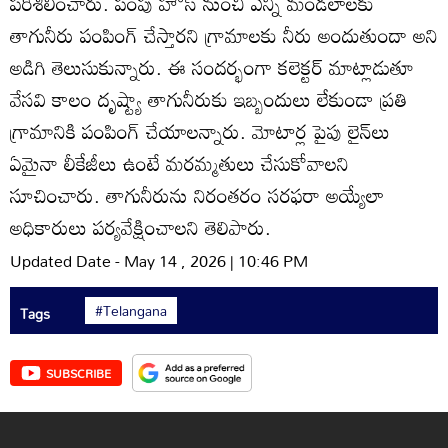
పరిశీలించారు. పంపు హౌస్‌ నుంచి ఎన్ని మండలాలకు
తాగునీరు పంపింగ్‌ చేస్తారని గ్రామాలకు నీరు అందుతుందా అని
అడిగి తెలుసుకున్నారు. ఈ సందర్భంగా కలెక్టర్‌ మాట్లాడుతూ
వేసవి కాలం దృష్ట్యా తాగునీరుకు ఇబ్బందులు లేకుండా ప్రతి
గ్రామానికి పంపింగ్‌ చేయాలన్నారు. మోటార్ల పైపు లైన్‌లు
ఏమైనా లీకేజీలు ఉంటే మరమ్మతులు చేసుకోవాలని
సూచించారు. తాగునీరును నిరంతరం సరఫరా అయ్యేలా
అధికారులు పర్యవేక్షించాలని తెలిపారు.
Updated Date - May 14 , 2026 | 10:46 PM
#Telangana
Tags
SUBSCRIBE