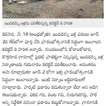
ఇందిరమ్మ ఇళ్లను పరిశీలిస్తున్న కలెక్టర్‌ కె హరిత
కెరమెరి, మే 14 (ఆంధ్రజ్యోతి): ఇందిరమ్మ ఇళ్ల పనులు జూన్‌
2వ తేదీలోగా పూర్తి చేసి ప్రారంభోత్సవానికి సిద్ధంగా ఉంచాలని
కలెక్టర్‌ కె హరిత అన్నారు. మండలంలోని కోలాంకోటారి,
కొత్తగూడ గ్రామాల్లో పైలెట్‌ ప్రాజెక్టుగా నిర్మిస్తున్న ఇందిరమ్మ ఇళ్ల
నిర్మాణాలను గురువారం కలెక్టర్‌ పరిశీలించారు. అనంతరం
ఆమె మాట్లాడుతూ జూన్‌ 2 లోగా ఇళ్లు ప్రారంభోత్సవానికి
సిద్ధంగా ఉంచాలన్నారు. ఇంటి నిర్మాణ లబ్ధిదారులతో
మాట్లాడారు. ఫార్మట్‌ ప్రకారం కడుతున్నారా లేదా అని అడిగి
తెలుసుకున్నారు. పకడ గది, వంట గది, మరుగుదొడ్లు, హాల్‌
అన్ని నిర్దేశిత నమునా ప్రకారం కట్టుకోవాలన్నారు. గ్రామానికి