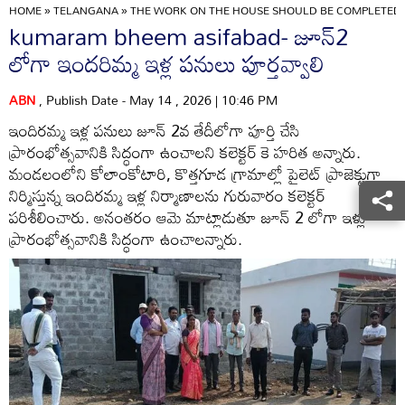
HOME
»
TELANGANA
»
THE WORK ON THE HOUSE SHOULD BE COMPLETED 
kumaram bheem asifabad- జూన్‌2
లోగా ఇందరిమ్మ ఇళ్ల పనులు పూర్తవ్వాలి
ABN
, Publish Date - May 14 , 2026 | 10:46 PM
ఇందిరమ్మ ఇళ్ల పనులు జూన్‌ 2వ తేదీలోగా పూర్తి చేసి
ప్రారంభోత్సవానికి సిద్ధంగా ఉంచాలని కలెక్టర్‌ కె హరిత అన్నారు.
మండలంలోని కోలాంకోటారి, కొత్తగూడ గ్రామాల్లో పైలెట్‌ ప్రాజెక్టుగా
నిర్మిస్తున్న ఇందిరమ్మ ఇళ్ల నిర్మాణాలను గురువారం కలెక్టర్‌
పరిశీలించారు. అనంతరం ఆమె మాట్లాడుతూ జూన్‌ 2 లోగా ఇళ్లు
ప్రారంభోత్సవానికి సిద్ధంగా ఉంచాలన్నారు.