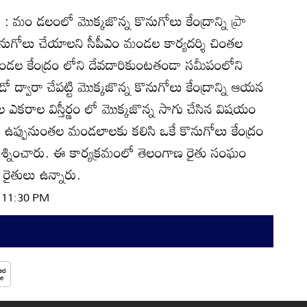
 : మం డలంలో మొక్కజొన్న కొనుగోలు కేంద్రాన్ని ప్రా
నుగోలు చేయాలని సీపీఎం మండల కార్యదర్శి చింతల
ండల కేంద్రం లోని దేవదారికుంటతండా సమీపంలోని
ో ద్వారా చేపట్టి మొక్కజొన్న కొనుగోలు కేంద్రాన్ని ఆయన
ఎకరాల విస్తీర్ణం లో మొక్కజొన్న సాగు చేసిన విషయం
, ఉప్పునుంతల మండలాలకు కలిసి ఒకే కొనుగోలు కేంద్రం
్రశ్నించారు. ఈ కార్యక్రమంలో తెలంగాణ రైతు సంఘం
 రైతులు ఉన్నారు.
| 11:30 PM