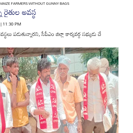
 MAIZE FARMERS WITHOUT GUNNY BAGS
న రైతుల అవస్థ
6 | 11:30 PM
స్థలు పడుతున్నారని, సీపీఎం జిల్లా కార్యవర్గ సభ్యుడు దే