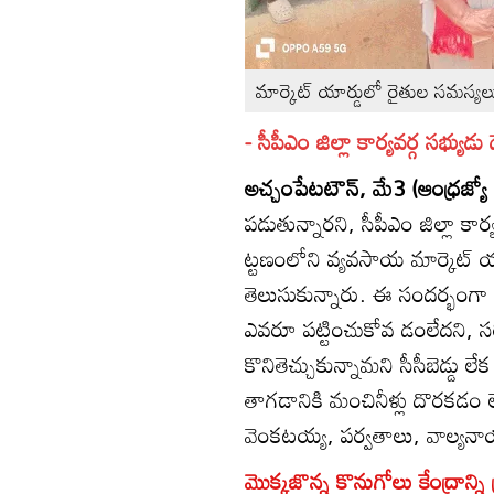
మార్కెట్‌ యార్డులో రైతుల సమస్యలు 
- సీపీఎం జిల్లా కార్యవర్గ సభ్యుడు
అచ్చంపేటటౌన్‌, మే3 (ఆంధ్రజ్యో 
పడుతున్నారని, సీపీఎం జిల్లా కార
ట్టణంలోని వ్యవసాయ మార్కెట్‌ య
తెలుసుకున్నారు. ఈ సందర్భంగా
ఎవరూ పట్టించుకోవ డంలేదని, స
కొనితెచ్చుకున్నామని సీసీబెడ్డు
తాగడానికి మంచినీళ్లు దొరకడం
వెంకటయ్య, పర్వతాలు, వాల్యనాయ క
మొక్కజొన్న కొనుగోలు కేంద్రాన్ని