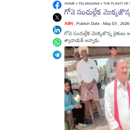
HOME
»
TELANGANA
»
THE PLIGHT OF
గోనె సంచుల్లేక మొక్కజొన్
ABN
, Publish Date - May 03 , 202
గోనె సంచుల్లేక మొక్కజొన్న రైతులు అవ
శ్యానాయక్‌ అన్నారు.