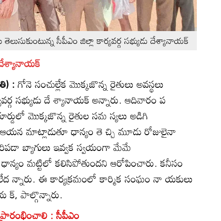
తెలుసుకుంటున్న సీపీఎం జిల్లా కార్యవర్గ సభ్యుడు దేశ్యానాయక్‌
 దేశ్యానాయక్‌
తి) :
గోనె సంచుల్లేక మొక్కజొన్న రైతులు అవస్థలు
్యవర్గ సభ్యుడు దే శ్యానాయక్‌ అన్నారు. ఆదివారం ప
ార్డులో మొక్కజొన్న రైతుల సమ స్యలు అడిగి
 ఆయన మాట్లాడుతూ ధాన్యం తె చ్చి మూడు రోజులైనా
రిపడా బ్యాగులు ఇవ్వక స్వయంగా మేమే
 లేక ధాన్యం మట్టిలో కలిసిపోతుందని ఆరోపించారు. కనీసం
 లేద న్నారు. ఈ కార్యక్రమంలో కార్మిక సంఘం నా యకులు
్‌, పాల్గొన్నారు.
 ప్రారంభించాలి : సీపీఎం