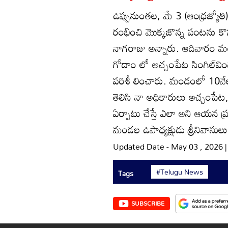
ఉప్పునుంతల, మే 3 (ఆంధ్రజ్యోతి)
రంభించి మొక్కజొన్న పంటను కొ
నాగరాజు అన్నారు. ఆదివారం మ
గోదాం లో అచ్చంపేట సింగిల్‌విండ
పరిశీ లించారు. మండంలో 10వేల 
తెలిసి నా అధికారులు అచ్చంపేట
ఏర్పాటు చేస్తే ఎలా అని ఆయన ప
మండల ఉపాధ్యక్షుడు శ్రీనివాసులు
Updated Date - May 03 , 2026 
#Telugu News
Tags
SUBSCRIBE