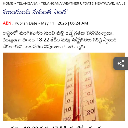
HOME
»
TELANGANA
»
TELANGANA WEATHER UPDATE: HEATWAVE, HAILST
ముందుంది మరింత ఎండ!
ABN
, Publish Date - May 11 , 2026 | 06:24 AM
రాష్ట్రంలో మంగళవారం నుంచి మళ్లీ ఉష్ణోగ్రతలు పెరగనున్నాయి.
ముఖ్యంగా ఈ నెల 18-22 తేదీల మధ్య ఉష్ణోగ్రతలు గరిష్ఠ స్థాయికి
చేరతాయని వాతావరణ నిపుణులు చెబుతున్నారు.