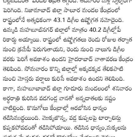
చల్లబడడంతో ఎండల తీవ్రత తగ్గింది. ఆదివారం మళ్లీ స్వల్పంగా
పెరిగింది. నిజామాబాద్‌ జిల్లా సాలూర మండల కేంద్రంలో
రాష్ట్రంలోనే అత్యధికంగా 43.1 డిగ్రీల ఉష్ణోగ్రత నమోదైంది.
ఉమ్మడి మహబూబ్‌నగర్‌ జిల్లాలో మాత్రం 40.2 డిగ్రీల్లోపే
రికార్డు అయ్యాయి. రాష్ట్రంలో ఉష్ణోగ్రతలు రెండు రోజుల తర్వాత
నుంచి క్రమేపీ పెరుగుతాయని, రెండు నుంచి నాలుగు డిగ్రీల
వరకు పెరిగే అవకాశం ఉందని హైదరాబాద్‌ వాతావరణ కేంద్రం
తెలిపింది. సోమవారం కొన్ని జిల్లాల్లో అక్కడక్కడ తేలికపాటి
నుంచి మోస్తరు వర్షాలు కురిసే అవకాశం ఉందని తెలిపింది.
కాగా, మహబూబాబాద్‌ జిల్లా గూడూరు మండలంలో శనివారం
అర్ధరాత్రి కురిసిన వడగండ్ల వానతో అన్నదాతలకు నష్టం
వాటిల్లింది. కొనుగోలు కేంద్రాల్లో ఆరబోసిన ధాన్యం
తడిసిముద్దయింది. మొక్కజొన్న, వడ్ల కుప్పలపై టార్పాలిన్లు
కప్పకపోవడంతో తడిసిపోయాయి. తడిసిన ధాన్యం,మక్కలను