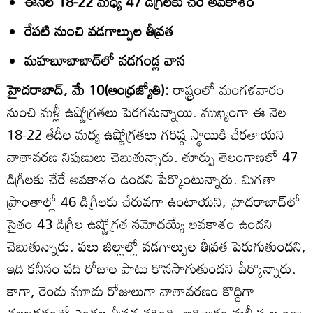
ఈనెల 18-22 మధ్య 47 డిగ్రీలకు చేరే అవకాశం
రేపటి నుంచి వడగాల్పుల తీవ్రత
మహబూబాబాద్‌లో వడగండ్ల వాన
హైదరాబాద్‌, మే 10(ఆంధ్రజ్యోతి):
రాష్ట్రంలో మంగళవారం
నుంచి మళ్లీ ఉష్ణోగ్రతలు పెరగనున్నాయి. ముఖ్యంగా ఈ నెల
18-22 తేదీల మధ్య ఉష్ణోగ్రతలు గరిష్ఠ స్థాయికి చేరతాయని
వాతావరణ నిపుణులు చెబుతున్నారు. తూర్పు తెలంగాణలో 47
డిగ్రీలకు చేరే అవకాశం ఉందని పేర్కొంటున్నారు. మిగతా
ప్రాంతాల్లో 46 డిగ్రీలకు చేరువగా ఉంటాయని, హైదరాబాద్‌లో
సైతం 43 డిగ్రీల ఉష్ణోగ్రత నమోదయ్యే అవకాశం ఉందని
చెబుతున్నారు. పలు జిల్లాల్లో వడగాల్పుల తీవ్రత పెరుగుతుందని,
ఇది కనీసం పది రోజుల పాటు కొనసాగుతుందని పేర్కొన్నారు.
కాగా, రెండు మూడు రోజులుగా వాతావరణం కొద్దిగా