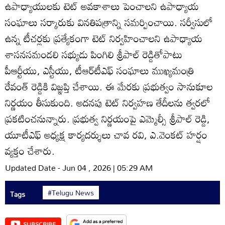
ఉపాధ్యాయులకు టెట్‌ అవకాశాలు పెంచాలని ఉపాధ్యాయ
సంఘాలు సర్కారుకు వినతిపత్రాన్ని సమర్పించాయి. సర్వీసులో
ఉన్న టీచర్లకు ప్రత్యేకంగా టెట్‌ నిర్వహించాలని ఉపాధ్యాయ
శాసనసమండలి సభ్యుడు పింగిలి శ్రీపాల్‌ రెడ్డితోపాటు
పీఆర్టీయు, ఎస్టీయు, టీఆర్‌టీఎఫ్‌ సంఘాలు ముఖ్యమంత్రి
రేవంత్‌ రెడ్డికి విజ్ఞప్తి చేశాయి. ఈ మేరకు ప్రభుత్వం సానుకూల
నిర్ణయం తీసుకుంది. అదనపు టెట్‌ నిర్వహణ తేదీలను త్వరలో
ప్రకటించనున్నారు. ప్రభుత్వ నిర్ణయంపై ఎమ్మెల్సీ శ్రీపాల్‌ రెడ్డి,
యూటీఎఫ్‌ అధ్యక్ష కార్యదర్శులు చావ రవి, ఎ.వెంకట్‌ హర్షం
వ్యక్తం చేశారు.
Updated Date - Jun 04 , 2026 | 05:29 AM
#Telugu News
Tags
SUBSCRIBE