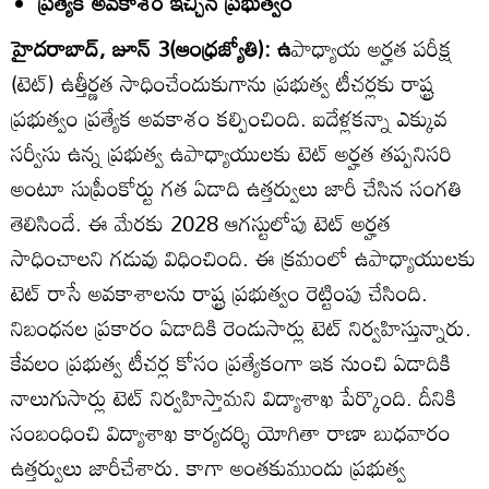
ప్రత్యేక అవకాశం ఇచ్చిన ప్రభుత్వం
హైదరాబాద్‌, జూన్‌ 3(ఆంధ్రజ్యోతి): ఉ
పాధ్యాయ అర్హత పరీక్ష
(టెట్‌) ఉత్తీర్ణత సాధించేందుకుగాను ప్రభుత్వ టీచర్లకు రాష్ట్ర
ప్రభుత్వం ప్రత్యేక అవకాశం కల్పించింది. ఐదేళ్లకన్నా ఎక్కువ
సర్వీసు ఉన్న ప్రభుత్వ ఉపాధ్యాయులకు టెట్‌ అర్హత తప్పనిసరి
అంటూ సుప్రీంకోర్టు గత ఏడాది ఉత్తర్వులు జారీ చేసిన సంగతి
తెలిసిందే. ఈ మేరకు 2028 ఆగస్టులోపు టెట్‌ అర్హత
సాధించాలని గడువు విధించింది. ఈ క్రమంలో ఉపాధ్యాయులకు
టెట్‌ రాసే అవకాశాలను రాష్ట్ర ప్రభుత్వం రెట్టింపు చేసింది.
నిబంధనల ప్రకారం ఏడాదికి రెండుసార్లు టెట్‌ నిర్వహిస్తున్నారు.
కేవలం ప్రభుత్వ టీచర్ల కోసం ప్రత్యేకంగా ఇక నుంచి ఏడాదికి
నాలుగుసార్లు టెట్‌ నిర్వహిస్తామని విద్యాశాఖ పేర్కొంది. దీనికి
సంబంధించి విద్యాశాఖ కార్యదర్శి యోగితా రాణా బుధవారం
ఉత్తర్వులు జారీచేశారు. కాగా అంతకుముందు ప్రభుత్వ