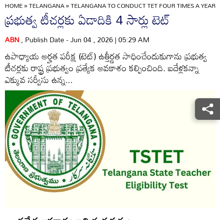
HOME
»
TELANGANA
»
TELANGANA TO CONDUCT TET FOUR TIMES A YEAR
ప్రభుత్వ టీచర్లకు ఏడాదికి 4 సార్లు టెట్‌
ABN
, Publish Date - Jun 04 , 2026 | 05:29 AM
ఉపాధ్యాయ అర్హత పరీక్ష (టెట్‌) ఉత్తీర్ణత సాధించేందుకుగాను ప్రభుత్వ
టీచర్లకు రాష్ట్ర ప్రభుత్వం ప్రత్యేక అవకాశం కల్పించింది. ఐదేళ్లకన్నా
ఎక్కువ సర్వీసు ఉన్న...