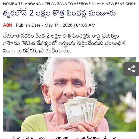
HOME
»
TELANGANA
»
TELANGANA TO APPROVE 2 LAKH NEW PENSIONS U
త్వరలోనే 2 లక్షల కొత్త పింఛన్ల మంజూరు
ABN
, Publish Date - May 14 , 2026 | 04:05 AM
చేయూత పథకం కింద 2 లక్షల కొత్త పింఛన్లకు రాష్ట్ర ప్రభుత్వం
ఆమోదం తెలిపిన నేపథ్యంలో అర్హులను గుర్తించేందుకు సంబంధిత
విభాగాలు కసరత్తు ప్రారంభించాయి.