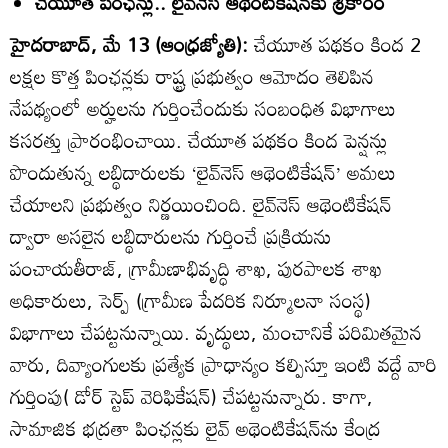
చేయూత పింఛన్లు.. లైవ్‌నెస్‌ ఆథెంటికేషన్‌కు శ్రీకారం
హైదరాబాద్‌, మే 13 (ఆంధ్రజ్యోతి):
చేయూత పథకం కింద 2
లక్షల కొత్త పింఛన్లకు రాష్ట్ర ప్రభుత్వం ఆమోదం తెలిపిన
నేపథ్యంలో అర్హులను గుర్తించేందుకు సంబంధిత విభాగాలు
కసరత్తు ప్రారంభించాయి. చేయూత పథకం కింద పెన్షన్లు
పొందుతున్న లబ్థిదారులకు ‘లైవ్‌నెస్‌ ఆథెంటికేషన్‌’ అమలు
చేయాలని ప్రభుత్వం నిర్ణయించింది. లైవ్‌నెస్‌ ఆథెంటికేషన్‌
ద్వారా అసలైన లబ్థిదారులను గుర్తించే ప్రక్రియను
పంచాయతీరాజ్‌, గ్రామీణాభివృద్ధి శాఖ, పురపాలక శాఖ
అధికారులు, సెర్ప్‌ (గ్రామీణ పేదరిక నిర్మూలనా సంస్థ)
విభాగాలు చేపట్టనున్నాయి. వృద్థులు, మంచానికే పరిమితమైన
వారు, దివ్యాంగులకు ప్రత్యేక ప్రాధాన్యం కల్పిస్తూ ఇంటి వద్దే వారి
గుర్తింపు( డోర్‌ స్టెప్‌ వెరిఫికేషన్‌) చేపట్టనున్నారు. కాగా,
సామాజిక భద్రతా పింఛన్లకు లైవ్‌ అథెంటికేషన్‌ను కేంద్ర