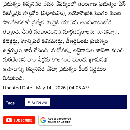
ప్రభుత్వం తప్పనిసరి చేసిన నేపథ్యంలో తెలంగాణ ప్రభుత్వం ఫేస్‌
రికగ్నీషన్‌ సాఫ్ట్‌వేర్‌ (ఎఫ్‌ఆర్‌ఎస్‌), బయోమెట్రిక్‌ ఫింగర్‌ ప్రింట్‌
సాంకేతికతతో ప్రత్యేక మొబైల్‌ యాప్‌ను అందుబాటులోకి
తెచ్చింది. దీనికి సంబంధించిన మార్గదర్శకాలను సూచిస్తూ...
కలెక్టర్లు, మున్సిపల్‌ కమిషనర్లు, డీఆర్డిఓలకు ప్రభుత్వం
ఉత్తర్వులు జారీ చేసింది. మరోపక్క, లబ్థిదారుల జాబితా నుంచి
మరణించిన వారి పేర్లను తొలగించే ముందు గ్రామసభ
ఆమోదాన్ని తప్పనిసరి చేస్తూ ప్రభుత్వం కీలక నిర్ణయం
తీసుకుంది.
Updated Date - May 14 , 2026 | 04:05 AM
#TG News
Tags
SUBSCRIBE