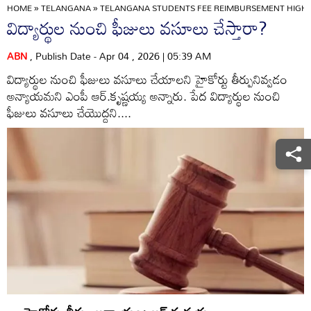
HOME
»
TELANGANA
»
TELANGANA STUDENTS FEE REIMBURSEMENT HIGH
విద్యార్థుల నుంచి ఫీజులు వసూలు చేస్తారా?
ABN
, Publish Date - Apr 04 , 2026 | 05:39 AM
విద్యార్థుల నుంచి ఫీజులు వసూలు చేయాలని హైకోర్టు తీర్పునివ్వడం
అన్యాయమని ఎంపీ ఆర్‌.కృష్ణయ్య అన్నారు. పేద విద్యార్థుల నుంచి
ఫీజులు వసూలు చేయొద్దని....