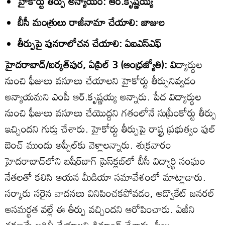
హైకోర్టు తీర్పు అన్యాయం: ఆర్‌.కృష్ణయ్య
బీసీ మంత్రులు రాజీనామా చేయాలి: జాజుల
తీర్పుపై పునరాలోచన చేయాలి: ఏఐఎస్ఎఫ్‌
హైదరాబాద్‌/బర్కత్‌పుర, ఏప్రిల్‌ 3 (ఆంధ్రజ్యోతి): వి
ద్యార్థుల
నుంచి ఫీజులు వసూలు చేయాలని హైకోర్టు తీర్పునివ్వడం
అన్యాయమని ఎంపీ ఆర్‌.కృష్ణయ్య అన్నారు. పేద విద్యార్థుల
నుంచి ఫీజులు వసూలు చేయొద్దని గతంలోనే సుప్రీంకోర్టు తీర్పు
ఇచ్చిందని గుర్తు చేశారు. హైకోర్టు తీర్పుపై రాష్ట్ర ప్రభుత్వం ఫుల్‌
బెంచ్‌ ముందు అప్పీల్‌కు వెళ్లాలన్నారు. శుక్రవారం
హైదరాబాద్‌లోని బషీర్‌బాగ్‌ ప్రెస్‌క్లబ్‌లో బీసీ విద్యార్థి సంఘం
నేతలతో కలిసి ఆయన మీడియా సమావేశంలో మాట్లాడారు.
సర్కారు సరైన వాదనలు వినిపించకపోవడం, అడ్వొకేట్‌ జనరల్‌
అసమర్థత వల్లే ఈ తీర్పు వచ్చిందని ఆరోపించారు. ఏజీని