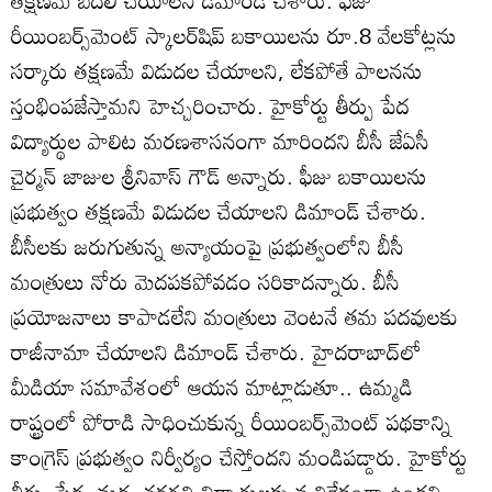
తక్షణమే బదిలీ చేయాలని డిమాండ్‌ చేశారు. ఫీజు
రీయింబర్స్‌మెంట్‌ స్కాలర్‌షిప్‌ బకాయిలను రూ.8 వేలకోట్లను
సర్కారు తక్షణమే విడుదల చేయాలని, లేకపోతే పాలనను
స్తంభింపజేస్తామని హెచ్చరించారు. హైకోర్టు తీర్పు పేద
విద్యార్థుల పాలిట మరణశాసనంగా మారిందని బీసీ జేఏసీ
చైర్మన్‌ జాజుల శ్రీనివాస్‌ గౌడ్‌ అన్నారు. ఫీజు బకాయిలను
ప్రభుత్వం తక్షణమే విడుదల చేయాలని డిమాండ్‌ చేశారు.
బీసీలకు జరుగుతున్న అన్యాయంపై ప్రభుత్వంలోని బీసీ
మంత్రులు నోరు మెదపకపోవడం సరికాదన్నారు. బీసీ
ప్రయోజనాలు కాపాడలేని మంత్రులు వెంటనే తమ పదవులకు
రాజీనామా చేయాలని డిమాండ్‌ చేశారు. హైదరాబాద్‌లో
మీడియా సమావేశంలో ఆయన మాట్లాడుతూ.. ఉమ్మడి
రాష్ట్రంలో పోరాడి సాధించుకున్న రీయింబర్స్‌మెంట్‌ పథకాన్ని
కాంగ్రెస్‌ ప్రభుత్వం నిర్వీర్యం చేస్తోందని మండిపడ్డారు. హైకోర్టు