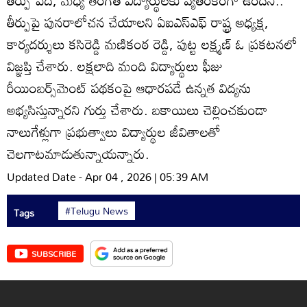
తీర్పు పేద, మధ్య తరగతి విద్యార్థులకు వ్యతిరేకంగా ఉందని..
తీర్పుపై పునరాలోచన చేయాలని ఏఐఎస్ఎఫ్‌ రాష్ట్ర అధ్యక్ష,
కార్యదర్శులు కసిరెడ్డి మణికంఠ రెడ్డి, పుట్ట లక్ష్మణ్‌ ఓ ప్రకటనలో
విజ్ఞప్తి చేశారు. లక్షలాది మంది విద్యార్థులు ఫీజు
రీయింబర్స్‌మెంట్‌ పథకంపై ఆధారపడే ఉన్నత విద్యను
అభ్యసిస్తున్నారని గుర్తు చేశారు. బకాయిలు చెల్లించకుండా
నాలుగేళ్లుగా ప్రభుత్వాలు విద్యార్థుల జీవితాలతో
చెలగాటమాడుతున్నాయన్నారు.
Updated Date - Apr 04 , 2026 | 05:39 AM
#Telugu News
Tags
SUBSCRIBE