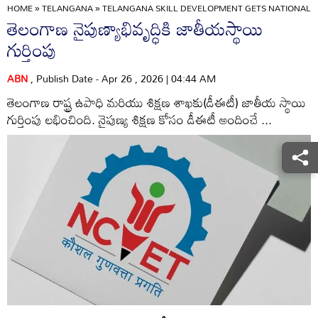
HOME
»
TELANGANA
»
TELANGANA SKILL DEVELOPMENT GETS NATIONAL 
తెలంగాణ నైపుణ్యాభివృద్ధికి జాతీయస్థాయి
గుర్తింపు
ABN
, Publish Date - Apr 26 , 2026 | 04:44 AM
తెలంగాణ రాష్ట్ర ఉపాధి మరియు శిక్షణ శాఖకు(డీఈటీ) జాతీయ స్థాయి
గుర్తింపు లభించింది. నైపుణ్య శిక్షణ కోసం డీఈటీ అందించే ...