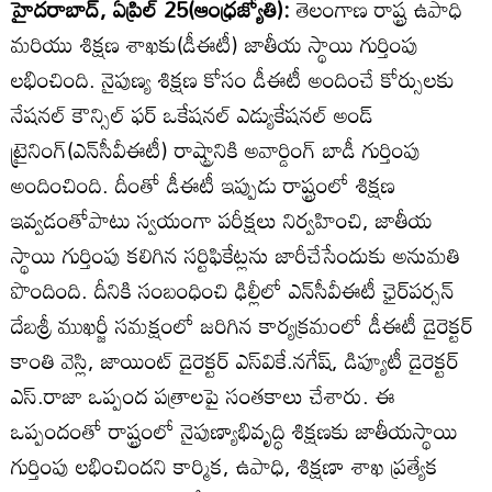
హైదరాబాద్‌, ఏప్రిల్‌ 25(ఆంధ్రజ్యోతి):
తెలంగాణ రాష్ట్ర ఉపాధి
మరియు శిక్షణ శాఖకు(డీఈటీ) జాతీయ స్థాయి గుర్తింపు
లభించింది. నైపుణ్య శిక్షణ కోసం డీఈటీ అందించే కోర్సులకు
నేషనల్‌ కౌన్సిల్‌ ఫర్‌ ఒకేషనల్‌ ఎడ్యుకేషనల్‌ అండ్‌
ట్రైనింగ్‌(ఎన్‌సీవీఈటీ) రాష్ట్రానికి అవార్డింగ్‌ బాడీ గుర్తింపు
అందించింది. దీంతో డీఈటీ ఇప్పుడు రాష్ట్రంలో శిక్షణ
ఇవ్వడంతోపాటు స్వయంగా పరీక్షలు నిర్వహించి, జాతీయ
స్థాయి గుర్తింపు కలిగిన సర్టిఫికేట్లను జారీచేసేందుకు అనుమతి
పొందింది. దీనికి సంబంధించి ఢిల్లీలో ఎన్‌సీవీఈటీ ఛైర్‌పర్సన్‌
దేబశ్రీ ముఖర్జీ సమక్షంలో జరిగిన కార్యక్రమంలో డీఈటీ డైరెక్టర్‌
కాంతి వెస్లి, జాయింట్‌ డైరెక్టర్‌ ఎస్‌వికే.నగేష్‌, డిప్యూటీ డైరెక్టర్‌
ఎస్‌.రాజా ఒప్పంద పత్రాలపై సంతకాలు చేశారు. ఈ
ఒప్పందంతో రాష్ట్రంలో నైపుణ్యాభివృద్ధి శిక్షణకు జాతీయస్థాయి
గుర్తింపు లభించిందని కార్మిక, ఉపాధి, శిక్షణా శాఖ ప్రత్యేక