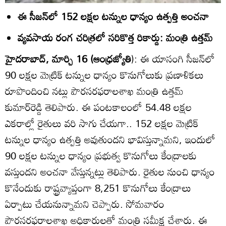
ఈ సీజన్‌లో 152 లక్షల టన్నుల ధాన్యం ఉత్పత్తి అంచనా
వ్యవసాయ రంగ చరిత్రలో సరికొత్త రికార్డు: మంత్రి ఉత్తమ్‌
హైదరాబాద్‌, మార్చి 16 (ఆంధ్రజ్యోతి
): ఈ యాసంగి సీజన్‌లో
90 లక్షల మెట్రిక్‌ టన్నుల ధాన్యం కొనుగోలుకు ప్రణాళికలు
రూపొందించి నట్లు పౌరసరఫరాలశాఖ మంత్రి ఉత్తమ్‌
కుమార్‌రెడ్డి తెలిపారు. ఈ పంటకాలంలో 54.48 లక్షల
ఎకరాల్లో రైతులు వరి సాగు చేయగా.. 152 లక్షల మెట్రిక్‌
టన్నుల ధాన్యం ఉత్పత్తి అవుతుందని భావిస్తున్నామని, ఇందులో
90 లక్షల టన్నుల ధాన్యం ప్రభుత్వ కొనుగోలు కేంద్రాలకు
వస్తుందని అంచనా వేస్తున్నట్లు తెలిపారు. రైతుల నుంచి ధాన్యం
కొనేందుకు రాష్ట్రవ్యాప్తంగా 8,251 కొనుగోలు కేంద్రాలు
ఏర్పాటు చేయనున్నామని చెప్పారు. సోమవారం
పౌరసరఫరాలశాఖ అధికారులతో మంత్రి సమీక్ష చేశారు. ఈ