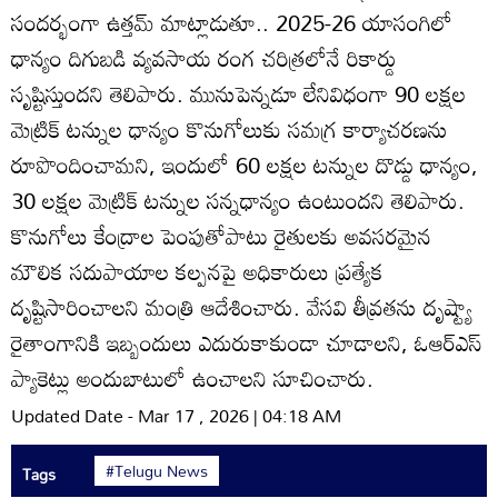
సందర్భంగా ఉత్తమ్‌ మాట్లాడుతూ.. 2025-26 యాసంగిలో
ధాన్యం దిగుబడి వ్యవసాయ రంగ చరిత్రలోనే రికార్డు
సృష్టిస్తుందని తెలిపారు. మునుపెన్నడూ లేనివిధంగా 90 లక్షల
మెట్రిక్‌ టన్నుల ధాన్యం కొనుగోలుకు సమగ్ర కార్యాచరణను
రూపొందించామని, ఇందులో 60 లక్షల టన్నుల దొడ్డు ధాన్యం,
30 లక్షల మెట్రిక్‌ టన్నుల సన్నధాన్యం ఉంటుందని తెలిపారు.
కొనుగోలు కేంద్రాల పెంపుతోపాటు రైతులకు అవసరమైన
మౌలిక సదుపాయాల కల్పనపై అధికారులు ప్రత్యేక
దృష్టిసారించాలని మంత్రి ఆదేశించారు. వేసవి తీవ్రతను దృష్ట్యా
రైతాంగానికి ఇబ్బందులు ఎదురుకాకుండా చూడాలని, ఓఆర్‌ఎస్‌
ప్యాకెట్లు అందుబాటులో ఉంచాలని సూచించారు.
Updated Date - Mar 17 , 2026 | 04:18 AM
#Telugu News
Tags