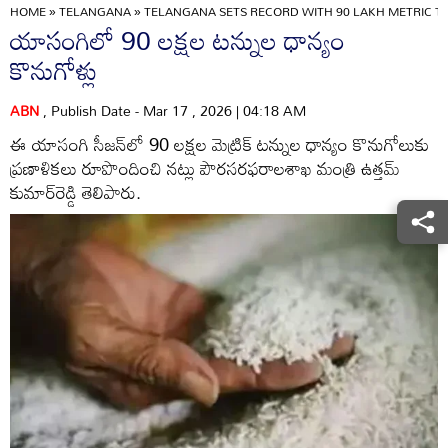
HOME
»
TELANGANA
»
TELANGANA SETS RECORD WITH 90 LAKH METRIC TO
యాసంగిలో 90 లక్షల టన్నుల ధాన్యం
కొనుగోళ్లు
ABN
, Publish Date - Mar 17 , 2026 | 04:18 AM
ఈ యాసంగి సీజన్‌లో 90 లక్షల మెట్రిక్‌ టన్నుల ధాన్యం కొనుగోలుకు
ప్రణాళికలు రూపొందించి నట్లు పౌరసరఫరాలశాఖ మంత్రి ఉత్తమ్‌
కుమార్‌రెడ్డి తెలిపారు.