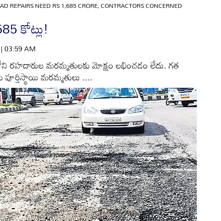
AD REPAIRS NEED RS 1,685 CRORE, CONTRACTORS CONCERNED
85 కోట్లు!
6 | 03:59 AM
ిధిలోని రహదారుల మరమ్మతులకు మోక్షం లభించడం లేదు. గత
ు పూర్తిస్థాయి మరమ్మతులు ....