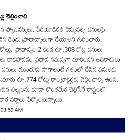
 చెల్లించాలి
న ప్యాచ్‌వర్క్‌లు, పీరియాడికల్‌ రెన్యువల్స్‌ పనులపై
ిని రెండు ప్రాధాన్యాలుగా చేయాలని గుర్తించారు.
ోట్లు, ప్రాధాన్యం-2 కింద రూ.308 కోట్ల పనులు
ధులు రాకపోవడం ప్రధాన సమస్యగా మారిందని అధికారులు
తించిన పనులు ముందుకు సాగాలంటే గతంలో చేసిన పనులకు
ు రూ.774 కోట్లు కాంట్రాక్టర్లకు చెల్లించాల్సి ఉంది.
న బిల్లులను కూడా కొంతమేర చెల్లిస్తేనే రాష్ట్రంలో
 వర్గాలు పేర్కొంటున్నాయి.
| 03:59 AM