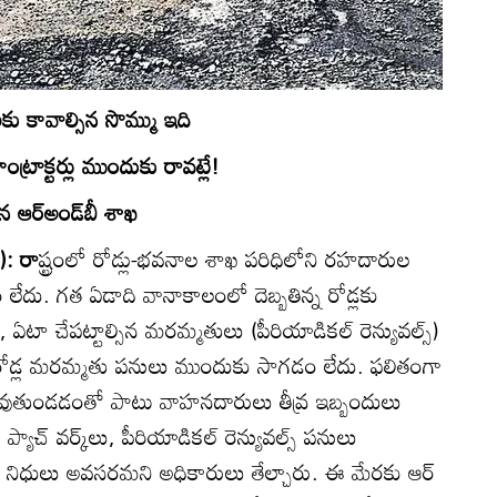
ు కావాల్సిన సొమ్ము ఇది
ంట్రాక్టర్లు ముందుకు రావట్లే!
ిన ఆర్‌అండ్‌బీ శాఖ
): రా
ష్ట్రంలో రోడ్లు-భవనాల శాఖ పరిధిలోని రహదారుల
ేదు. గత ఏడాది వానాకాలంలో దెబ్బతిన్న రోడ్లకు
 ఏటా చేపట్టాల్సిన మరమ్మతులు (పీరియాడికల్‌ రెన్యువల్స్‌)
లో రోడ్ల మరమ్మతు పనులు ముందుకు సాగడం లేదు. ఫలితంగా
ుతుండడంతో పాటు వాహనదారులు తీవ్ర ఇబ్బందులు
్యాచ్‌ వర్క్‌లు, పీరియాడికల్‌ రెన్యువల్స్‌ పనులు
ల నిధులు అవసరమని అధికారులు తేల్చారు. ఈ మేరకు ఆర్‌