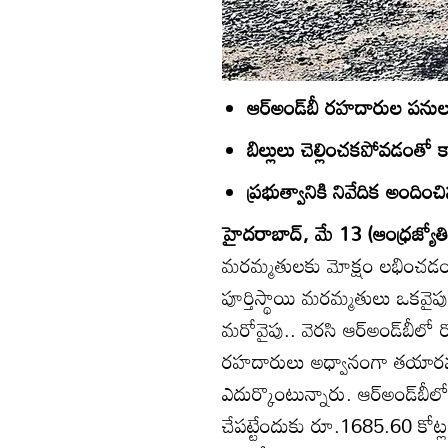
ఆర్‌అండ్‌బీ రహదారుల పనులక
బిల్లులు చెల్లించకపోవడంతో కా
ప్రభుత్వానికి నివేదిక అందించ
హైదరాబాద్‌, మే 13 (ఆంధ్రజ్యోతి
మరమ్మతులకు మోక్షం లభించడం ల
పూర్తిస్థాయి మరమ్మతులు ఒకవైపు,
మరోవైపు.. వెరసి ఆర్‌అండ్‌బీ
రహదారులు అధ్వానంగా తయారవ
ఎదుర్కొంటున్నారు. ఆర్‌అండ్‌బీలో ప
చేపట్టేందుకు రూ.1685.60 కోట్