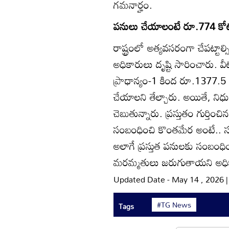
గమనార్హం.
పనులు చేయాలంటే రూ.774 కోట్లు
రాష్ట్రంలో అత్యవసరంగా చేపట్టాల్సి
అధికారులు దృష్టి సారించారు. వీట
ప్రాధాన్యం-1 కింద రూ.1377.5 క
చేయాలని తేల్చారు. అయితే, ని
చెబుతున్నారు. ప్రస్తుతం గుర్
సంబంధించి కొంతమేర అంటే.. సుమార
అలాగే ప్రస్తుత పనులకు సంబంధించి
మరమ్మతులు జరుగుతాయని అధికార
Updated Date - May 14 , 2026 
#TG News
Tags