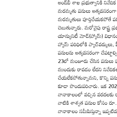
అండ్‌బీ శాఖ ప్రభుత్వానికి నివే
మరమ్మతు పనులు అత్యవసరంగా చేప
మరమ్మతులు పూర్తిచేయకపోతే పర
చెబుతున్నారు. మరోవైపు రాష్ట్ర ప్ర
యాన్యునిటీ మోడ్‌(హ్యామ్‌) విధా
హ్యామ్‌ పరిధిలోకి ప్యాచ్‌వర్కులు
పనులను అత్యవసరంగా చేపట్టాల్
23లో మంజూరు చేసిన పనులు పూర్తి
ముందుకు రావడం లేదని నివేదికల
చేయలేకపోతున్నామని, కొన్ని పనుల
కూడా పొందుపరిచారు. ఇక 202
వానాకాలంలో వచ్చిన వరదలకు రాష్ట
వాటికి శాశ్వత పనుల కోసం రూ.1,
వానాకాలం సమీపిస్తున్నా ఇప్పటి