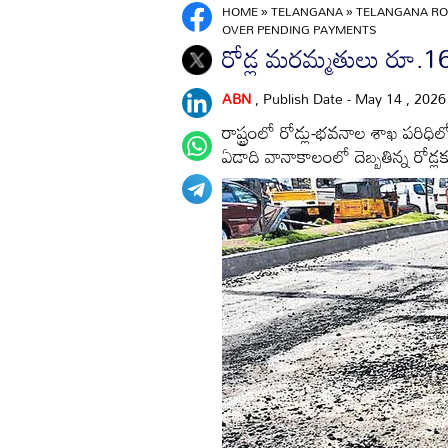
HOME
»
TELANGANA
»
TELANGANA RO
OVER PENDING PAYMENTS
రోడ్ల మరమ్మతులు రూ.16
ABN
, Publish Date - May 14 , 202
రాష్ట్రంలో రోడ్లు-భవనాల శాఖ పర
ఏడాది వానాకాలంలో దెబ్బతిన్న రోడ్లక