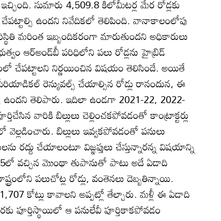
దిక ఇచ్చింది. సుమారు 4,509.8 కిలోమీటర్ల మేర రోడ్లకు
ట్టాల్సి ఉందని నివేదికలో తెలిపింది. వానాకాలంలోపు
ిస్థితి మరింత ఇబ్బందికరంగా మారుతుందని అధికారులు
భుత్వం ఆర్‌అండ్‌బీ పరిధిలోని పలు రోడ్లను హైబ్రిడ్‌
నంలో చేపట్టాలని నిర్ణయించిన విషయం తెలిసిందే. అయితే
, పీరియాడికల్‌ రెన్యువల్స్‌ చేయాల్సిన రోడ్లు రానందున, ఈ
సి ఉందని తెలిపారు. ఇదిలా ఉండగా 2021-22, 2022-
చేసిన వారికి బిల్లులు చెల్లించకపోవడంతో కాంట్రాక్టర్లు
ో వెల్లడించారు. బిల్లులు ఇవ్వకపోవడంతో పనులు
ను రద్దు చేయాలంటూ విజ్ఞప్తులు చేస్తున్నారన్న విషయాన్ని
5లో వచ్చిన మొంథా తుపానుతో పాటు అదే ఏడాది
్రంలోని పలుచోట్ల రోడ్లు, వంతెనలు దెబ్బతిన్నాయి.
707 కోట్లు కావాలని అప్పట్లో తేల్చారు. మళ్లీ ఈ ఏడాది
వరకు పూర్తిస్థాయిలో ఆ పనులేవీ పూర్తికాకపోవడం