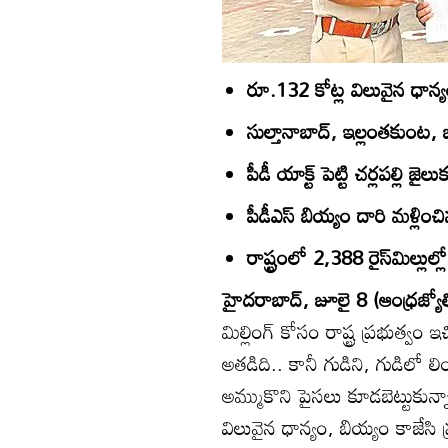
రూ.132 కోట్ల విలువైన ధాన్
సుల్తానాబాద్‌, ఇల్లంతకుంట, జ
పీడీ యాక్ట్‌ పెట్టి చర్లపల్లి 
పీడీఎస్‌ బియ్యం దారి మళ్లించ
రాష్ట్రంలో 2,388 రైస్‌మిల్ల
హైదరాబాద్‌, జూలై 8 (ఆంధ్రజ్యో
మిల్లింగ్‌ కోసం రాష్ట్ర ప్రభుత్వం 
అతడిది.. కానీ గుడిని, గుడిలో లిం
అమ్ముకొని పైసలు కూడబెట్టుకున
విలువైన ధాన్యం, బియ్యం కాజేసి ప్ర