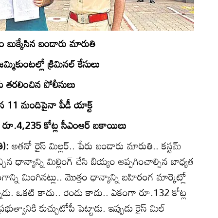
యం బుక్కేసిన బండారు మారుతి
మ్మికుంటల్లో క్రిమినల్‌ కేసులు
జైలుకు తరలించిన పోలీసులు
ిన 11 మందిపైనా పీడీ యాక్ట్‌
ుల్లో రూ.4,235 కోట్ల సీఎంఆర్‌ బకాయిలు
తి):
అతనో రైస్‌ మిల్లర్‌.. పేరు బండారు మారుతి.. కస్టమ్‌
ఇచ్చిన ధాన్యాన్ని మిల్లింగ్‌ చేసి బియ్యం అప్పగించాల్సిన బాధ్యత
గాన్ని మింగినట్లు.. మొత్తం ధాన్యాన్ని బహిరంగ మార్కెట్లో
్నాడు. ఒకటి కాదు.. రెండు కాదు.. ఏకంగా రూ.132 కోట్ల
భుత్వానికి కుచ్చుటోపీ పెట్టాడు. ఇప్పుడు రైస్‌ మిల్‌