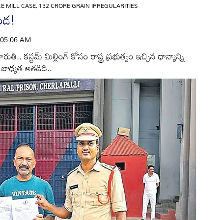
E MILL CASE, 132 CRORE GRAIN IRREGULARITIES
ొండ!
 | 05:06 AM
తి.. కస్టమ్‌ మిల్లింగ్‌ కోసం రాష్ట్ర ప్రభుత్వం ఇచ్చిన ధాన్యాన్ని
న బాధ్యత అతడిది..