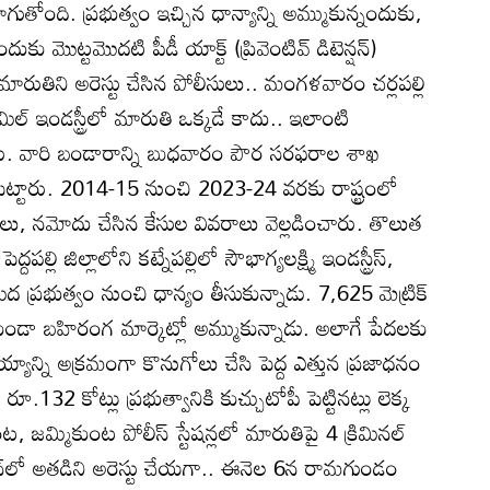
గుతోంది. ప్రభుత్వం ఇచ్చిన ధాన్యాన్ని అమ్ముకున్నందుకు,
దుకు మొట్టమొదటి పీడీ యాక్ట్‌ (ప్రివెంటివ్‌ డిటెన్షన్‌)
రుతిని అరెస్టు చేసిన పోలీసులు.. మంగళవారం చర్లపల్లి
ిల్‌ ఇండస్ట్రీలో మారుతి ఒక్కడే కాదు.. ఇలాంటి
. వారి బండారాన్ని బుధవారం పౌర సరఫరాల శాఖ
టపెట్టారు. 2014-15 నుంచి 2023-24 వరకు రాష్ట్రంలో
యిలు, నమోదు చేసిన కేసుల వివరాలు వెల్లడించారు. తొలుత
్దపల్లి జిల్లాలోని కట్నేపల్లిలో సౌభాగ్యలక్ష్మి ఇండస్ట్రీస్‌,
ల మీద ప్రభుత్వం నుంచి ధాన్యం తీసుకున్నాడు. 7,625 మెట్రిక్‌
ేయకుండా బహిరంగ మార్కెట్లో అమ్ముకున్నాడు. అలాగే పేదలకు
బియ్యాన్ని అక్రమంగా కొనుగోలు చేసి పెద్ద ఎత్తున ప్రజాధనం
.132 కోట్లు ప్రభుత్వానికి కుచ్చుటోపీ పెట్టినట్లు లెక్క
ంట, జమ్మికుంట పోలీస్‌ స్టేషన్లలో మారుతిపై 4 క్రిమినల్‌
‌లో అతడిని అరెస్టు చేయగా.. ఈనెల 6న రామగుండం