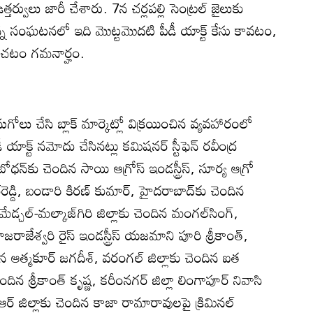
త్తర్వులు జారీ చేశారు. 7న చర్లపల్లి సెంట్రల్‌ జైలుకు
్న సంఘటనలో ఇది మొట్టమొదటి పీడీ యాక్ట్‌ కేసు కావటం,
ించటం గమనార్హం.
ుగోలు చేసి బ్లాక్‌ మార్కెట్లో విక్రయించిన వ్యవహారంలో
 యాక్ట్‌ నమోదు చేసినట్లు కమిషనర్‌ స్టీఫెన్‌ రవీంద్ర
బోధన్‌కు చెందిన సాయి ఆగ్రోస్‌ ఇండస్ట్రీస్‌, సూర్య ఆగ్రో
్‌రెడ్డి, బండారి కిరణ్‌ కుమార్‌, హైదరాబాద్‌కు చెందిన
ేడ్చల్‌-మల్కాజ్‌గిరి జిల్లాకు చెందిన మంగల్‌సింగ్‌,
ాజరాజేశ్వరి రైస్‌ ఇండస్ట్రీస్‌ యజమాని పూరి శ్రీకాంత్‌,
ిన ఆత్మకూర్‌ జగదీశ్‌, వరంగల్‌ జిల్లాకు చెందిన ఐత
ందిన శ్రీకాంత్‌ కృష్ణ, కరీంనగర్‌ జిల్లా లింగాపూర్‌ నివాసి
ర్‌ జిల్లాకు చెందిన కాజా రామారావులపై క్రిమినల్‌