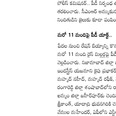
పోలీస్‌ కమిషనర్‌.. పీడీ నిర్బంధ ఉ
తరలించారు. సీఎంఆర్‌ అమ్ముకున
నిందితుడిని జైలుకు కూడా పంప
మరో 11 మందిపై పీడీ యాక్ట్‌..
పేదల నుంచి రేషన్‌ బియ్యాన్ని కొన
మరో 11 మంది రైస్‌ మిల్లర్లపై పీడీ
వెల్లడించారు. నిజామాబాద్‌ జిల్లా 
ఇండస్ట్రీస్‌ యజమాని కైపు ప్రభాకర
మహ్మద్‌ నహీద్‌, మహ్మద్‌ రఫీక్‌, మ
రంగారెడ్డి జిల్లా శంషాబాద్‌లోని ర
ఖమ్మం జిల్లా జహీర్‌పూర్‌కు చెంద
శ్రీకాంత్‌, యాదాద్రి భువనగిరికి చె
వేముల మహేందర్‌, ఏపీలోని ఎన్టీఆ