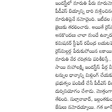
ఇండస్ట్రీలో మారుతి పేరు మారుమో
పీడీఎస్‌ బియ్యాన్ని దారి మళ్లించినం
మారుతిపైనే నమోదైంది. ఇటీవల మా
జైలుకు తరలించారు. అయితే రైస్‌మ
అనకొండలు చాలా మందే ఉన్నారు
కమిషనర్‌ స్టీఫెన్‌ రవీంద్ర బయ
రైస్‌మిల్లర్ల పేరుకుపోయిన బకా
మారుతి నేర చరిత్రను పరిశీలిస్తే.. పెద
సాయి మహాలక్ష్మి ఇండస్ట్రీస్‌ పేర్
టన్నుల ధాన్యాన్ని మిల్లింగ్‌ చ
ప్రభుత్వం పంపిణీ చేసే పీడీఎస్‌ 
దుర్వినియోగం చేశాడు. మొత్తంగా రూ
తేలింది. సుల్తానాబాద్‌, ఇల్లంతకు
కేసులు నమోదయ్యాయి. గత జూన్