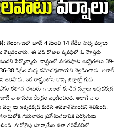
ి):
తెలంగాణలో జూన్‌ 4 నుంచి 14 తేదీల మధ్య వర్షాలు
 వెల్లడించారు. ఈ పది రోజుల వ్యవధిలో ఓ మోస్తరు
ని పేర్కొన్నారు. రాష్ట్రంలో పగటిపూట ఉష్ణోగ్రతలు 39-
ో 36-38 డిగ్రీల మధ్య నమోదవుతాయని వెల్లడించారు. అలాగే
ెలిపారు. ఇక రాష్ట్రంలోని కొన్ని జిల్లాల్లో గురు,
ల వేగం కలిగిన ఈదురు గాలులతో కూడిన వర్షాలు అక్కడక్కడ
ద్‌ వాతావరణ కేంద్రం వెల్లడించింది. అలాగే చాలా
తరు వర్షా లు అక్కడక్కడ కురిసే అవకాశముందని తెలిపింది.
డుల్లోకి గురువారం ప్రవేశించడానికి పరిస్థితులు
ంది. మరోవైపు సూర్యాపేట జిల్లా గరిడేపల్లిలో