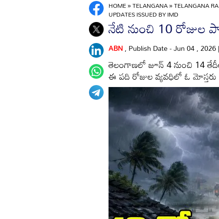
HOME
»
TELANGANA
»
TELANGANA RA
UPDATES ISSUED BY IMD
నేటి నుంచి 10 రోజుల పా
ABN
, Publish Date - Jun 04 , 2026
తెలంగాణలో జూన్‌ 4 నుంచి 14 తేదీల
ఈ పది రోజుల వ్యవధిలో ఓ మోస్తరు