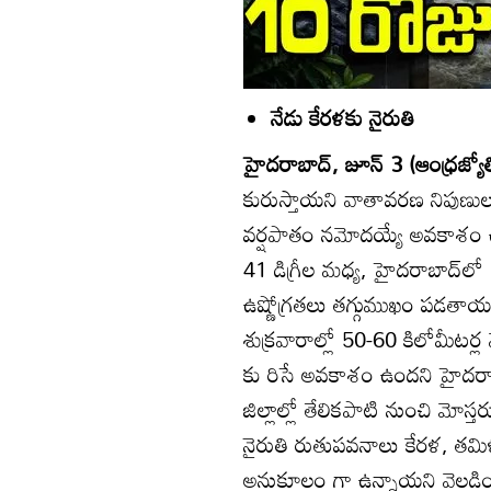
నేడు కేరళకు నైరుతి
హైదరాబాద్‌, జూన్‌ 3 (ఆంధ్రజ్యోత
కురుస్తాయని వాతావరణ నిపుణులు
వర్షపాతం నమోదయ్యే అవకాశం ఉంద
41 డిగ్రీల మధ్య, హైదరాబాద్‌ల
ఉష్ణోగ్రతలు తగ్గుముఖం పడతాయని త
శుక్రవారాల్లో 50-60 కిలోమీటర్
కు రిసే అవకాశం ఉందని హైదరాబా
జిల్లాల్లో తేలికపాటి నుంచి మోస్
నైరుతి రుతుపవనాలు కేరళ, తమిళనా
అనుకూలం గా ఉన్నాయని వెల్లడించి