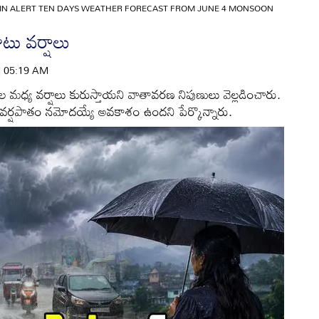
IN ALERT TEN DAYS WEATHER FORECAST FROM JUNE 4 MONSOON
టు వర్షాలు
 | 05:19 AM
 మధ్య వర్షాలు కురుస్తాయని వాతావరణ నిపుణులు వెల్లడించారు.
 వర్షపాతం నమోదయ్యే అవకాశం ఉందని పేర్కొన్నారు.