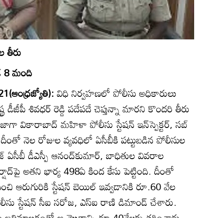
ుల తీరు
డ్డ 8 మంది
‌21(ఆంధ్రజ్యోతి):
విధి నిర్వహణలో పోలీసు అధికారులు
డీజీపీ శివధర్‌ రెడ్డి పదేపదే చెప్తున్నా మారని కొందరి తీరు
గా వికారాబాద్‌ మహిళా పోలీసు స్టేషన్‌ ఇన్‌స్పెక్టర్‌, సబ్‌
రు. దీంతో నెల రోజుల వ్యవధిలో ఏసీబీకి పట్టుబడిన పోలీసుల
ంజ్‌ ఏసీబీ డీఎస్పీ ఆనంద్‌కుమార్‌, బాధితుల వివరాల
షాద్‌పై అతని భార్య 498ఏ కింద కేసు పెట్టింది. దీంతో
ి ఆరుగురికి స్టేషన్‌ బెయిల్‌ ఇవ్వడానికి రూ.60 వేల
ీసు స్టేషన్‌ సీఐ సరోజ, ఎస్‌ఐ రాణి డిమాండ్‌ చేశారు.
 బతిమాలడంతో ఆ మొత్తాన్ని రూ.40వేలకు తగ్గించారు.