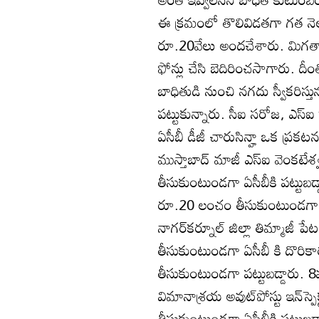
ఈ క్రమంలో తొలివిడతగా గత నెల
రూ.20వేలు అందచేశారు. మిగతా 
ఫోన్లు చేసి బెదిరించసాగారు. 
బాధితుడి నుంచి నగదు స్వీకరిస్త
పట్టుకున్నారు. సీఐ సరోజ, ఎస్
ఏసీబీ డీజీ చారుసిన్హా ఒక ప్రకటన
ముస్తాబాద్‌ మాజీ ఎస్‌ఐ వెంకటే
తీసుకుంటుండగా ఏసీబీకి పట్టుబడ్
రూ.20 లంచం తీసుకుంటుండగా ఏస
నాగర్‌కర్నూల్‌ జిల్లా తిమ్మాజీ ప
తీసుకుంటుండగా ఏసీబీ కి దొరిక
తీసుకుంటుండగా పట్టుబడ్డారు. 8
విమానాశ్రయ అవుట్‌పోస్టు ఇన్‌స్పె
తీసుకుంటుండగా ఏసీబీకి పట్టుబడ