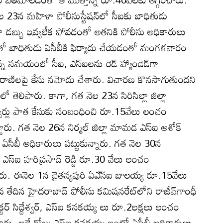
 23న మహిళా పోలీసుస్టేషన్‌లో సీఐకు బాధితుడు
డబ్బు ఇవ్వలేక పోవడంతో అతనికి పోలీసు అధికారులు
దీంతో బాధితుడు ఏసీబీకి ఫిర్యాదు చేయడంతో మంగళవారం
ున్న సమయంలో సీఐ, ఎస్‌ఐలను రెడ్‌ హ్యాండెడ్‌గా
‌ఐ రాణిలపై కేసు నమోదు చేశారు. విచారణ కొనసాగుతుందని
లో తెలిపారు. కాగా, గత నెల 23న సిరిసిల్లా జిల్లా
శ్వర్లు పాత కేసుకు సంబంధించి రూ.15వేలు లంచం
డారు. గత నెల 26న నిర్మల్‌ జిల్లా మామడ ఎస్‌ఐ అశోక్‌
ీబీ అధికారులు పట్టుకున్నారు. గత నెల 30న
ేట ఎస్‌ఐ హరిప్రసాద్‌ రెడ్డి రూ.30 వేలు లంచం
ారు. ఈనెల 1న చైతన్యపురి ఏఎ్‌సఐ బాలయ్య రూ.15వేలు
వ తేదిన హైదరాబాద్‌ పోలీసు కమిషనరేట్‌లోని రాజీవ్‌గాంధీ
క్టర్‌ సిద్దేశ్వర్‌, ఎస్‌ఐ కనకయ్య లు రూ.2లక్షలు లంచం
్డారు. అదే రోజు ఎస్‌ఐ కనకయ్య ఇంట్లో ఏసీబీ అధికారులు