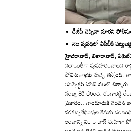
డీజీపీ చెప్పినా మారని పోలీస
నెల వ్యవధిలో ఏసీబీకి పట్టుబ
హైదరాబాద్‌, వికారాబాద్‌, ఏప్రిల్
నిజాయితీగా వ్యవహరించాలని రాష్ట్ర 
పోలీసుశాఖకు మచ్చ తెస్తోంది. తాజా
ఇన్‌స్పెక్టర్‌ ఏసీబీ వలలో చిక్కా
సంఖ్య 8కి చేరింది. రంగారెడ్డి రే
ప్రకారం.. తాండూరుకి చెందిన ఇర్
వరకట్నవేధింపుల కేసుకు సంబంధించ
లంచాన్ని వికారాబాద్‌ మహిళా పోల
అంత ఇవ్వలేనని బాధిత కుటుంబం