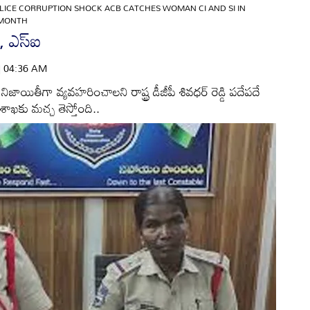
ICE CORRUPTION SHOCK ACB CATCHES WOMAN CI AND SI IN
 MONTH
 ఎస్‌ఐ
 | 04:36 AM
జాయితీగా వ్యవహరించాలని రాష్ట్ర డీజీపీ శివధర్‌ రెడ్డి పదేపదే
ుశాఖకు మచ్చ తెస్తోంది..