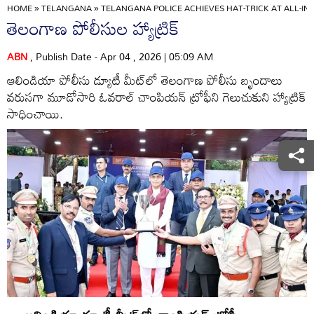
HOME
»
TELANGANA
»
TELANGANA POLICE ACHIEVES HAT-TRICK AT ALL-IN
తెలంగాణ పోలీసుల హ్యాట్రిక్‌
ABN
, Publish Date - Apr 04 , 2026 | 05:09 AM
ఆలిండియా పోలీసు డ్యూటీ మీట్‌లో తెలంగాణ పోలీసు బృందాలు
వరుసగా మూడోసారి ఓవరాల్‌ చాంపియన్‌ ట్రోఫీని గెలుచుకుని హ్యాట్రిక్‌
సాధించాయి.