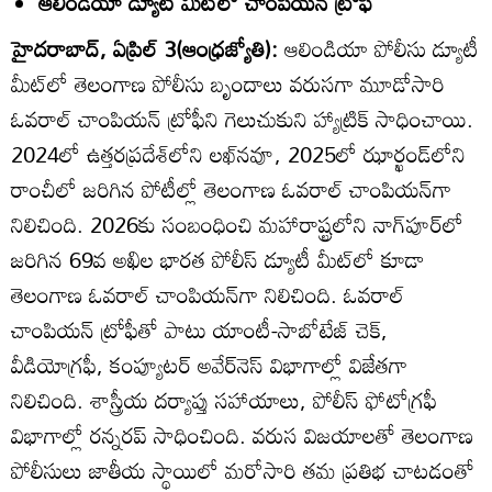
ఆలిండియా డ్యూటీ మీట్‌లో చాంపియన్‌ ట్రోఫీ
హైదరాబాద్‌, ఏప్రిల్‌ 3(ఆంధ్రజ్యోతి):
ఆలిండియా పోలీసు డ్యూటీ
మీట్‌లో తెలంగాణ పోలీసు బృందాలు వరుసగా మూడోసారి
ఓవరాల్‌ చాంపియన్‌ ట్రోఫీని గెలుచుకుని హ్యాట్రిక్‌ సాధించాయి.
2024లో ఉత్తరప్రదేశ్‌లోని లఖ్‌నవూ, 2025లో ఝార్ఖండ్‌లోని
రాంచీలో జరిగిన పోటీల్లో తెలంగాణ ఓవరాల్‌ చాంపియన్‌గా
నిలిచింది. 2026కు సంబంధించి మహారాష్ట్రలోని నాగ్‌పూర్‌లో
జరిగిన 69వ అఖిల భారత పోలీస్‌ డ్యూటీ మీట్‌లో కూడా
తెలంగాణ ఓవరాల్‌ చాంపియన్‌గా నిలిచింది. ఓవరాల్‌
చాంపియన్‌ ట్రోఫీతో పాటు యాంటీ-సాబోటేజ్‌ చెక్‌,
వీడియోగ్రఫీ, కంప్యూటర్‌ అవేర్‌నెస్‌ విభాగాల్లో విజేతగా
నిలిచింది. శాస్త్రీయ దర్యాప్తు సహాయాలు, పోలీస్‌ ఫోటోగ్రఫీ
విభాగాల్లో రన్నరప్‌ సాధించింది. వరుస విజయాలతో తెలంగాణ
పోలీసులు జాతీయ స్థాయిలో మరోసారి తమ ప్రతిభ చాటడంతో