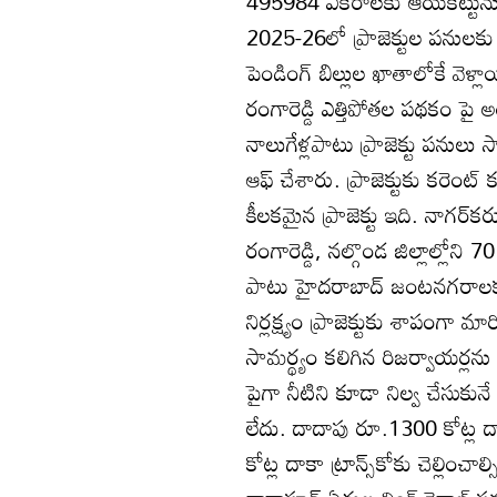
495984 ఎకరాలకు ఆయకట్టును 
2025-26లో ప్రాజెక్టుల పనులకు 
పెండింగ్‌ బిల్లుల ఖాతాలోకే వెళ
రంగారెడ్డి ఎత్తిపోతల పథకం పై అ
నాలుగేళ్లపాటు ప్రాజెక్టు పనులు
ఆఫ్‌ చేశారు. ప్రాజెక్టుకు కరెంట్‌ 
కీలకమైన ప్రాజెక్టు ఇది. నాగర్‌
రంగారెడ్డి, నల్గొండ జిల్లాల్ల
పాటు హైదరాబాద్‌ జంటనగరాలకు 
నిర్లక్ష్యం ప్రాజెక్టుకు శాపంగా 
సామర్థ్యం కలిగిన రిజర్వాయర్లను
పైగా నీటిని కూడా నిల్వ చేసుకున
లేదు. దాదాపు రూ.1300 కోట్ల 
కోట్ల దాకా ట్రాన్స్‌కోకు చెల్లించా