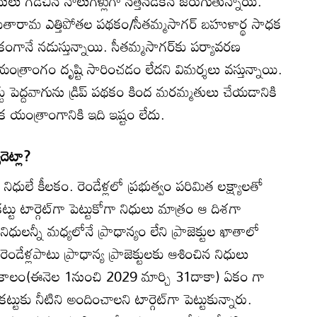
‌ పనులు గడిచిన నాలుగేళ్లుగా నత్తనడకన జరుగుతున్నాయి.
ు సీతారామ ఎత్తిపోతల పథకం/సీతమ్మసాగర్‌ బహుళార్థ సాధక
కంగానే నడుస్తున్నాయి. సీతమ్మసాగర్‌కు పర్యావరణ
యంత్రాంగం దృష్టి సారించడం లేదని విమర్శలు వస్తున్నాయి.
క్టు పెద్దవాగును డ్రిప్‌ పథకం కింద మరమ్మతులు చేయడానికి
ిక యంత్రాంగానికి ఇది ఇష్టం లేదు.
దెట్లా?
 నిధులే కీలకం. రెండేళ్లలో ప్రభుత్వం పరిమిత లక్ష్యాలతో
ు టార్గెట్‌గా పెట్టుకోగా నిధులు మాత్రం ఆ దిశగా
 నిధులన్నీ మధ్యలోనే ప్రాధాన్యం లేని ప్రాజెక్టుల ఖాతాలో
ెండేళ్లపాటు ప్రాధాన్య ప్రాజెక్టులకు ఆశించిన నిధులు
 కాలం(ఈనెల 1నుంచి 2029 మార్చి 31దాకా) ఏకం గా
ుకు నీటిని అందించాలని టార్గెట్‌గా పెట్టుకున్నారు.