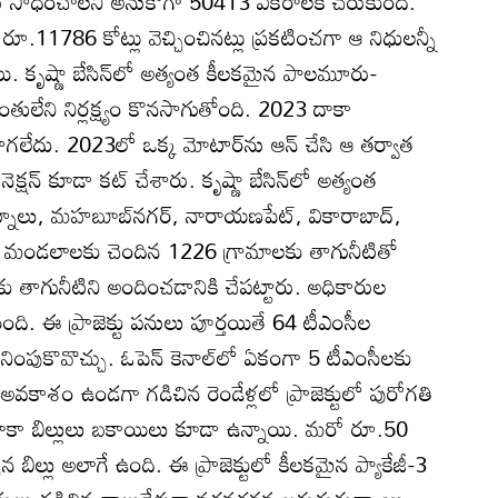
సాధించాలని అనుకోగా 50413 ఎకరాలకే చేరుకుంది.
రూ.11786 కోట్లు వెచ్చించినట్లు ప్రకటించగా ఆ నిధులన్నీ
్లాయి. కృష్ణా బేసిన్‌లో అత్యంత కీలకమైన పాలమూరు-
ంతులేని నిర్లక్ష్యం కొనసాగుతోంది. 2023 దాకా
 సాగలేదు. 2023లో ఒక్క మోటార్‌ను ఆన్‌ చేసి ఆ తర్వాత
కనెక్షన్‌ కూడా కట్‌ చేశారు. కృష్ణా బేసిన్‌లో అత్యంత
కర్నూలు, మహబూబ్‌నగర్‌, నారాయణపేట్‌, వికారాబాద్‌,
ోని 70 మండలాలకు చెందిన 1226 గ్రామాలకు తాగునీటితో
తాగునీటిని అందించడానికి చేపట్టారు. అధికారుల
మారింది. ఈ ప్రాజెక్టు పనులు పూర్తయితే 64 టీఎంసీల
 నింపుకొవొచ్చు. ఓపెన్‌ కెనాల్‌లో ఏకంగా 5 టీఎంసీలకు
ే అవకాశం ఉండగా గడిచిన రెండేళ్లలో ప్రాజెక్టులో పురోగతి
దాకా బిల్లులు బకాయిలు కూడా ఉన్నాయి. మరో రూ.50
ల్సిన బిల్లు అలాగే ఉంది. ఈ ప్రాజెక్టులో కీలకమైన ప్యాకేజీ-3