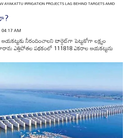
 AYAKATTU IRRIGATION PROJECTS LAG BEHIND TARGETS AMID
నా?
 | 04:17 AM
యకట్టుకు నీరందించాలని టార్గెట్‌గా పెట్టుకోగా లక్ష్యం
సీతారామ ఎత్తిపోతల పథకంలో 111818 ఎకరాల ఆయకట్టును