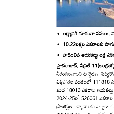
లక్ష్యానికి దూరంగా పనులు, 
10.22లక్షల ఎకరాలకు సాగునీ
సాధించిన ఆయకట్టు లక్ష ఎక
హైదరాబాద్‌, ఏప్రిల్‌ 11(ఆంధ్రజ్య
నీరందించాలని టార్గెట్‌గా పెట్ట
ఎత్తిపోతల పథకంలో 111818 ఎకరా
కింద 18016 ఎకరాల ఆయకట్టు స్థ
2024-25లో 526061 ఎకరాల కొత్త 
ప్రాజెక్టుల నిర్మాణాలకు వెచ్చ