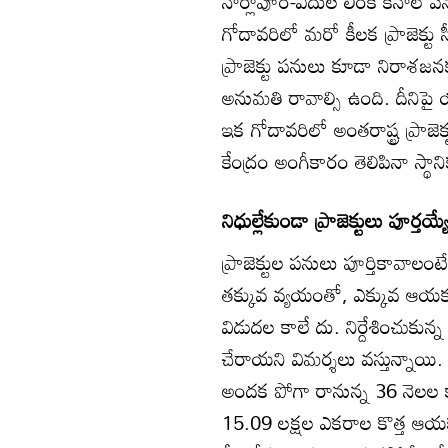
నార్లాపూర్‌-ఏదుల లింక్‌ కెనాల్
గోదావరిలో మరో కీలక ప్రాజెక్ట
ప్రాజెక్టు పనులు కూడా నిరాశజన
అనుమతి రావాల్సి ఉంది. దీనిపై 
ఇక గోదావరిలో అంతరాష్ట్ర ప్రాజె
కేంద్రం అంగీకారం తెలిపినా స్థాన
నిధుల్లేకుండా ప్రాజెక్టులు పూర్తయ్యే
ప్రాజెక్టుల పనులు పూర్తికావాలంటే
తక్కువ వ్యయంతో, ఎక్కువ ఆయకట్ట
విడుదల కాలే దు. నిర్దేశించుకున్న
చేరాయని విమర్శలు వస్తున్నాయి. ర
అందక పోగా రానున్న 36 నెలల
15.09 లక్షల ఎకరాల కొత్త ఆయకట్ట