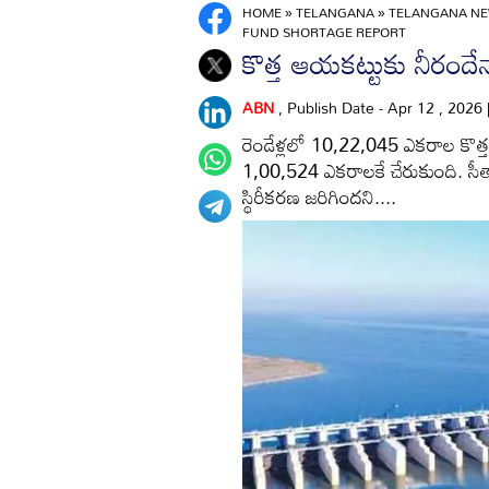
HOME
»
TELANGANA
»
TELANGANA NEW
FUND SHORTAGE REPORT
కొత్త ఆయకట్టుకు నీరందే
ABN
, Publish Date - Apr 12 , 2026
రెండేళ్లలో 10,22,045 ఎకరాల కొత్త ఆ
1,00,524 ఎకరాలకే చేరుకుంది. 
స్థిరీకరణ జరిగిందని....