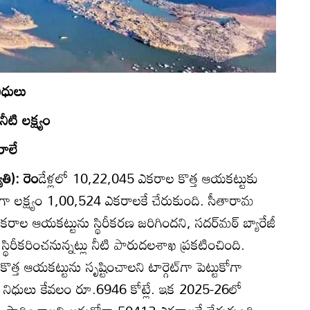
నిధులు
టి లక్ష్యం
రాలే
ోతి): రెం
డేళ్లలో 10,22,045 ఎకరాల కొత్త ఆయకట్టుకు
ుకోగా లక్ష్యం 1,00,524 ఎకరాలకే చేరుకుంది. సీతారామ
ల ఆయకట్టును స్థిరీకరణ జరిగిందని, సదర్‌మఠ్‌ బ్యారేజీ
ిరీకరించనున్నట్లు నీటి పారుదలశాఖ ప్రకటించింది.
ఆయకట్టును సృష్టించాలని టార్గెట్‌గా పెట్టుకోగా
ించిన నిధులు కేవలం రూ.6946 కోట్లే. ఇక 2025-26లో