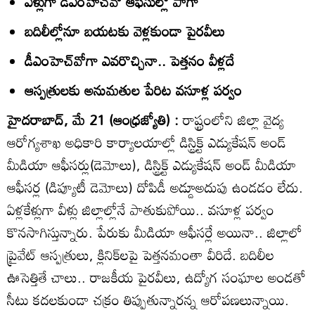
ఏళ్లుగా డీఎంహెచ్‌వో ఆఫీసుల్లో పాగా
బదిలీల్లోనూ బయటకు వెళ్లకుండా పైరవీలు
డీఎంహెచ్‌వోగా ఎవరొచ్చినా.. పెత్తనం వీళ్లదే
ఆస్పత్రులకు అనుమతుల పేరిట వసూళ్ల పర్వం
హైదరాబాద్‌, మే 21 (ఆంధ్రజ్యోతి) :
రాష్ట్రంలోని జిల్లా వైద్య
ఆరోగ్యశాఖ అధికారి కార్యాలయాల్లో డిస్ట్రిక్ట్‌ ఎడ్యుకేషన్‌ అండ్‌
మీడియా ఆఫీసర్లు(డెమోలు), డిస్ట్రిక్ట్‌ ఎడ్యుకేషన్‌ అండ్‌ మీడియా
ఆఫీసర్ల (డిప్యూటీ డెమోలు) దోపిడీ అడ్డూఅదుపు ఉండడం లేదు.
ఏళ్లకేళ్లుగా వీళ్లు జిల్లాల్లోనే పాతుకుపోయి.. వసూళ్ల పర్వం
కొనసాగిస్తున్నారు. పేరుకు మీడియా ఆఫీసర్లే అయినా.. జిల్లాలో
ప్రైవేట్‌ ఆస్పత్రులు, క్లినిక్‌లపై పెత్తనమంతా వీరిదే. బదిలీల
ఊసెత్తితే చాలు.. రాజకీయ పైరవీలు, ఉద్యోగ సంఘాల అండతో
సీటు కదలకుండా చక్రం తిప్పుతున్నారన్న ఆరోపణలున్నాయి.