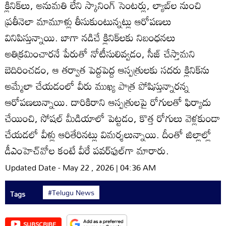
క్లినిక్‌లు, అనుమతి లేని స్కానింగ్‌ సెంటర్లు, ల్యాబ్‌ల నుంచి
ప్రతీనెలా మామూళ్లు తీసుకుంటున్నట్లు ఆరోపణలు
వినిపిస్తున్నాయి. బాగా నడిచే క్లినిక్‌లకు నిబంధనలు
అతిక్రమించారనే పేరుతో నోటీసులివ్వడం, సీజ్‌ చేస్తామని
బెదిరించడం, ఆ తర్వాత పెద్దపెద్ద ఆస్పత్రులకు సదరు క్లినిక్‌ను
అమ్మేలా చేయడంలో వీరు ముఖ్య పాత్ర పోషిస్తున్నారన్న
ఆరోపణలున్నాయి. దారికిరాని ఆస్పత్రులపై రోగులతో ఫిర్యాదు
చేయించి, సోషల్‌ మీడియాలో పెట్టడం, కొత్త రోగులు వెళ్లకుండా
చేయడలో వీళ్లు ఆరితేరినట్లు విమర్శలున్నాయి. దీంతో జిల్లాల్లో
డీఎంహెచ్‌వోల కంటే వీరే పవర్‌ఫుల్‌గా మారారు.
Updated Date - May 22 , 2026 | 04:36 AM
#Telugu News
Tags
SUBSCRIBE