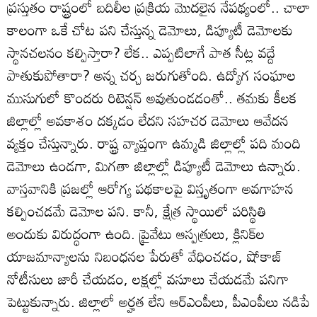
ప్రస్తుతం రాష్ట్రంలో బదిలీల ప్రక్రియ మొదలైన నేపథ్యంలో.. చాలా
కాలంగా ఒకే చోట పని చేస్తున్న డెమోలు, డిప్యూటీ డెమోలకు
స్థానచలనం కల్పిస్తారా? లేక.. ఎప్పటిలాగే పాత సీట్ల వద్దే
పాతుకుపోతారా? అన్న చర్చ జరుగుతోంది. ఉద్యోగ సంఘాల
ముసుగులో కొందరు రిటెన్షన్‌ అవుతుండడంతో.. తమకు కీలక
జిల్లాల్లో అవకాశం దక్కడం లేదని సహచర డెమోలు ఆవేదన
వ్యక్తం చేస్తున్నారు. రాష్ట్ర వ్యాప్తంగా ఉమ్మడి జిల్లాల్లో పది మంది
డెమోలు ఉండగా, మిగతా జిల్లాల్లో డిప్యూటీ డెమోలు ఉన్నారు.
వాస్తవానికి ప్రజల్లో ఆరోగ్య పథకాలపై విస్తృతంగా అవగాహన
కల్పించడమే డెమోల పని. కానీ, క్షేత్ర స్థాయిలో పరిస్థితి
అందుకు విరుద్ధంగా ఉంది. ప్రైవేటు ఆస్పత్రులు, క్లినిక్‌ల
యాజమాన్యాలను నిబంధనల పేరుతో వేధించడం, షోకాజ్‌
నోటీసులు జారీ చేయడం, లక్షల్లో వసూలు చేయడమే పనిగా
పెట్టుకున్నారు. జిల్లాలో అర్హత లేని ఆర్‌ఎంపీలు, పీఎంపీలు నడిపే