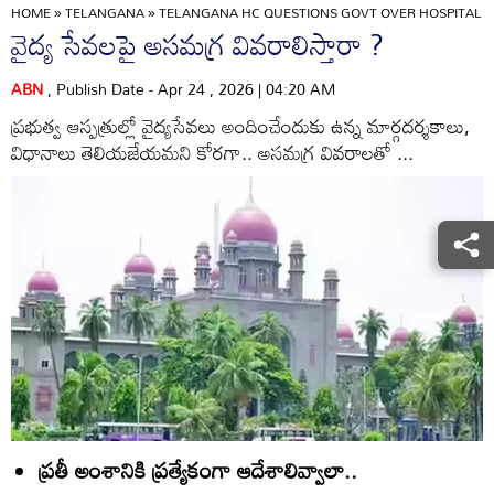
HOME
»
TELANGANA
»
TELANGANA HC QUESTIONS GOVT OVER HOSPITAL T
వైద్య సేవలపై అసమగ్ర వివరాలిస్తారా ?
ABN
, Publish Date - Apr 24 , 2026 | 04:20 AM
ప్రభుత్వ ఆస్పత్రుల్లో వైద్యసేవలు అందించేందుకు ఉన్న మార్గదర్శకాలు,
విధానాలు తెలియజేయమని కోరగా.. అసమగ్ర వివరాలతో ...
ప్రతీ అంశానికి ప్రత్యేకంగా ఆదేశాలివ్వాలా..