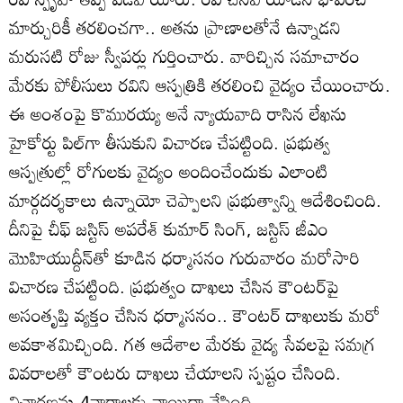
మార్చురికీ తరలించగా.. అతను ప్రాణాలతోనే ఉన్నాడని
మరుసటి రోజు స్వీపర్లు గుర్తించారు. వారిచ్చిన సమాచారం
మేరకు పోలీసులు రవిని ఆస్పత్రికి తరలించి వైద్యం చేయించారు.
ఈ అంశంపై కొమురయ్య అనే న్యాయవాది రాసిన లేఖను
హైకోర్టు పిల్‌గా తీసుకుని విచారణ చేపట్టింది. ప్రభుత్వ
ఆస్పత్రుల్లో రోగులకు వైద్యం అందించేందుకు ఎలాంటి
మార్గదర్శకాలు ఉన్నాయో చెప్పాలని ప్రభుత్వాన్ని ఆదేశించింది.
దీనిపై చీఫ్‌ జస్టిస్‌ అపరేశ్‌ కుమార్‌ సింగ్‌, జస్టిస్‌ జీఎం
మొహియుద్దీన్‌తో కూడిన ధర్మాసనం గురువారం మరోసారి
విచారణ చేపట్టింది. ప్రభుత్వం దాఖలు చేసిన కౌంటర్‌పై
అసంతృప్తి వ్యక్తం చేసిన ధర్మాసనం.. కౌంటర్‌ దాఖలుకు మరో
అవకాశమిచ్చింది. గత ఆదేశాల మేరకు వైద్య సేవలపై సమగ్ర
వివరాలతో కౌంటరు దాఖలు చేయాలని స్పష్టం చేసింది.
విచారణను 4వారాలకు వాయిదా వేసింది.