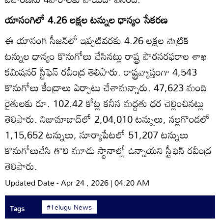
యాసంగిలో 4.26 లక్షల టన్నుల ధాన్యం సేకరణ
ఈ యాసంగి సీజన్‌లో ఇప్పటివరకు 4.26 లక్షల మెట్రిక్‌
టన్నుల ధాన్యం కొనుగోలు చేసినట్లు రాష్ట్ర పౌరసరఫరాల శాఖ
కమిషనర్‌ స్టీఫెన్‌ రవీంద్ర తెలిపారు. రాష్ట్రవ్యాప్తంగా 4,543
కొనుగోలు కేంద్రాలు ఏర్పాటు చేశామన్నారు. 47,623 మంది
రైతులకు రూ. 102.42 కోట్ల కనీస మద్దతు ధర చెల్లించినట్లు
తెలిపారు. నిజామాబాద్‌లో 2,04,010 టన్నులు, నల్లగొండలో
1,15,652 టన్నులు, సూర్యాపేటలో 51,207 టన్నులు
కొనుగోలుచేసి తొలి మూడు స్థానాల్లో ఉన్నాయని స్టీఫెన్‌ రవీంద్ర
తెలిపారు.
Updated Date - Apr 24 , 2026 | 04:20 AM
#Telugu News
Tags