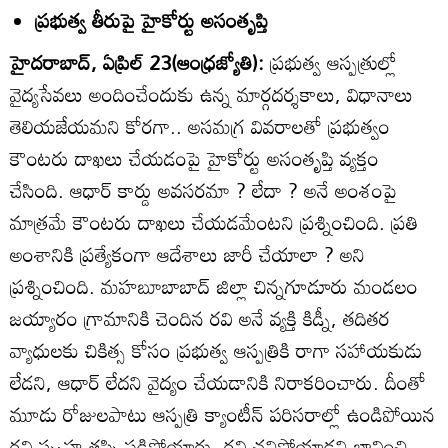
ప్రభుత్వ తీరుపై హైకోర్టు అసంతృప్తి
హైదరాబాద్‌, ఏప్రిల్‌ 23(ఆంధ్రజ్యోతి):
ప్రభుత్వ ఆస్పత్రుల్లో
వైద్యసేవలు అందించేందుకు ఉన్న మార్గదర్శకాలు, విధానాలు
తెలియజేయమని కోరగా.. అసమగ్ర వివరాలతో ప్రభుత్వం
కౌంటరు దాఖలు చేయడంపై హైకోర్టు అసంతృప్తి వ్యక్తం
చేసింది. ఆధార్‌ కార్డు అవసరమా ? లేదా ? అనే అంశంపై
మాత్రమే కౌంటరు దాఖలు చేయడమేంటని ప్రశ్నించింది. ప్రతి
అంశానికి ప్రత్యేకంగా ఆదేశాలు జారీ చేయాలా ? అని
ప్రశ్నించింది. మహబూబాబాద్‌ జిల్లా చిన్నగూడూరు మండలం
జయ్యారం గ్రామానికి చెందిన రవి అనే వ్యక్తి కిడ్నీ, తదితర
వ్యాధులకు చికిత్స కోసం ప్రభుత్వ ఆస్పత్రికి రాగా సహాయకుడు
లేడని, ఆధార్‌ లేదని వైద్యం చేయడానికి నిరాకరించారు. దీంతో
మూడు రోజులపాటు ఆస్పత్రి క్యాంటీన్‌ పరిసరాల్లో ఉండిపోయిన
రవి స్పృహ తప్పి పడిపోయారు. రవి చనిపోయాడని భావించి