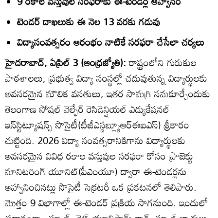
9 రకాల వస్తువుల సరఫరాకు ఈ-టెండర్ల ఆహ్వానం
టెండర్‌ దాఖలుకు ఈ నెల 13 వరకు గడువు
విద్యాసంవత్సరం ఆరంభం నాటికే సరఫరా చేసేలా చర్యలు
హైదరాబాద్‌, ఏప్రిల్‌ 3 (ఆంధ్రజ్యోతి):
రాష్ట్రంలోని గురుకుల
పాఠశాలలు, ప్రభుత్వ విద్యా సంస్థల్లో చదువుతున్న విద్యార్థులకు
అవసరమైన మౌలిక వసతులు, ఇతర సామగ్రి సమకూర్చేందుకు
తెలంగాణ సోషల్‌ వెల్ఫేర్‌ రెసిడెన్షియల్‌ ఎడ్యుకేషనల్‌
ఇన్‌స్టిట్యూషన్స్‌ సొసైటీ(టీజీఎస్డబ్ల్యూఆర్‌ఈఐఎస్‌) శ్రీకారం
చుట్టింది. 2026 విద్యా సంవత్సరానికిగాను విద్యార్థులకు
అవసరమైన వివిధ రకాల వస్తువుల సరఫరా కోసం ప్రాజెక్టు
మానిటరింగ్‌ యూనిట్‌(పీఎంయూ) ద్వారా ఈ-టెండర్లను
ఆహ్వానించినట్లు సొసైటీ సెక్రటరీ ఒక ప్రకటనలో తెలిపారు.
మొత్తం 9 విభాగాల్లో ఈ-టెండర్‌ ప్రక్రియ సాగనుంది. ఇందులో