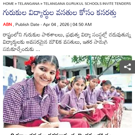
HOME
»
TELANGANA
»
TELANGANA GURUKUL SCHOOLS INVITE TENDERS FO
గురుకుల విద్యార్థుల వసతుల కోసం కసరత్తు
ABN
, Publish Date - Apr 04 , 2026 | 04:50 AM
రాష్ట్రంలోని గురుకుల పాఠశాలలు, ప్రభుత్వ విద్యా సంస్థల్లో చదువుతున్న
విద్యార్థులకు అవసరమైన మౌలిక వసతులు, ఇతర సామగ్రి
సమకూర్చేందుకు ...