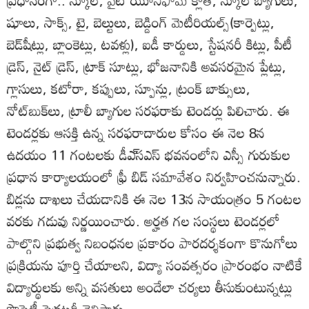
ప్రధానంగా.. స్కూల్‌, వైట్‌ యూనిఫామ్‌ క్లాత్‌, స్కూల్‌ బ్యాగులు,
షూలు, సాక్స్‌, టై, బెల్టులు, బెడ్డింగ్‌ మెటీరియల్స్‌(కార్పెట్లు,
బెడ్‌షీట్లు, బ్లాంకెట్లు, టవళ్లు), ఐడీ కార్డులు, స్టేషనరీ కిట్లు, పీటీ
డ్రెస్‌, నైట్‌ డ్రెస్‌, ట్రాక్‌ సూట్లు, భోజనానికి అవసరమైన ప్లేట్లు,
గ్లాసులు, కటోరా, కప్పులు, స్పూన్లు, ట్రంక్‌ బాక్సులు,
నోట్‌బుక్‌లు, ట్రాలీ బ్యాగుల సరఫరాకు టెండర్లు పిలిచారు. ఈ
టెండర్లకు ఆసక్తి ఉన్న సరఫరాదారుల కోసం ఈ నెల 8న
ఉదయం 11 గంటలకు డీఎ్‌సఎస్‌ భవనంలోని ఎస్సీ గురుకుల
ప్రధాన కార్యాలయంలో ఫ్రీ బిడ్‌ సమావేశం నిర్వహించనున్నారు.
బిడ్లను దాఖలు చేయడానికి ఈ నెల 13న సాయంత్రం 5 గంటల
వరకు గడువు నిర్ణయించారు. అర్హత గల సంస్థలు టెండర్లలో
పాల్గొని ప్రభుత్వ నిబంధనల ప్రకారం పారదర్శకంగా కొనుగోలు
ప్రక్రియను పూర్తి చేయాలని, విద్యా సంవత్సరం ప్రారంభం నాటికే
విద్యార్థులకు అన్ని వసతులు అందేలా చర్యలు తీసుకుంటున్నట్లు