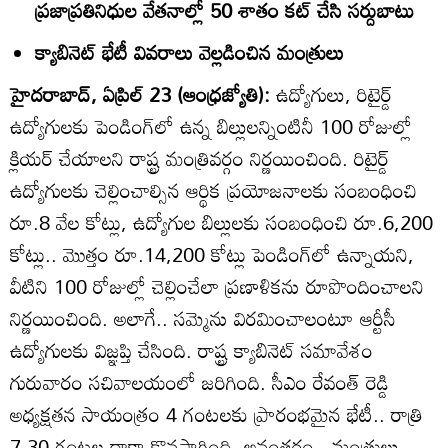
ప్రజాప్రతినిధుల వేతనాల్లో 50 శాతం కట్‌ చేసి సర్దుబాటు
క్యాబినెట్‌ భేటీ వివరాలు వెల్లడించిన మంత్రులు
హైదరాబాద్‌, ఏప్రిల్‌ 23 (ఆంధ్రజ్యోతి):
ఉద్యోగులు, రిటైర్డ్‌
ఉద్యోగులకు పెండింగ్‌లో ఉన్న బిల్లులన్నింటినీ 100 రోజుల్లో
క్లియర్‌ చేయాలని రాష్ట్ర మంత్రివర్గం నిర్ణయించింది. రిటైర్డ్‌
ఉద్యోగులకు చెల్లించాల్సిన ఆర్థిక ప్రయోజనాలకు సంబంధించి
రూ.8 వేల కోట్లు, ఉద్యోగుల బిల్లులకు సంబంధించి రూ.6,200
కోట్లు.. మొత్తం రూ.14,200 కోట్లు పెండింగ్‌లో ఉన్నాయని,
వీటిని 100 రోజుల్లో చెల్లించేలా ప్రణాళికను రూపొందించాలని
నిర్ణయించింది. అలాగే.. సమ్మెను విరమించాలంటూ ఆర్టీసీ
ఉద్యోగులకు విజ్ఞప్తి చేసింది. రాష్ట్ర క్యాబినెట్‌ సమావేశం
గురువారం సచివాలయంలో జరిగింది. సీఎం రేవంత్‌ రెడ్డి
అధ్యక్షతన సాయంత్రం 4 గంటలకు ప్రారంభమైన భేటీ.. రాత్రి
7.30 గంటల దాకా కొనసాగింది. అనంతరం.. మంత్రులు