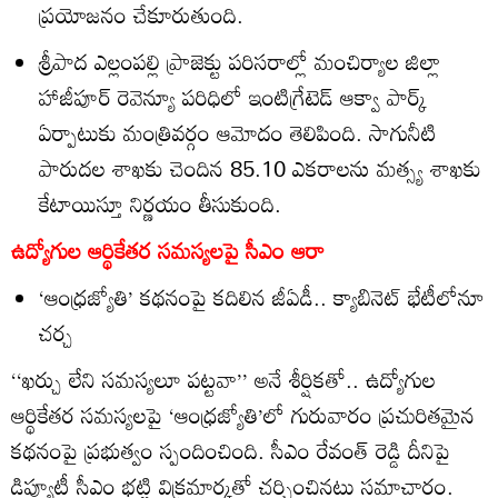
ప్రయోజనం చేకూరుతుంది.
శ్రీపాద ఎల్లంపల్లి ప్రాజెక్టు పరిసరాల్లో మంచిర్యాల జిల్లా
హాజీపూర్‌ రెవెన్యూ పరిధిలో ఇంటిగ్రేటెడ్‌ ఆక్వా పార్క్‌
ఏర్పాటుకు మంత్రివర్గం ఆమోదం తెలిపింది. సాగునీటి
పారుదల శాఖకు చెందిన 85.10 ఎకరాలను మత్స్య శాఖకు
కేటాయిస్తూ నిర్ణయం తీసుకుంది.
ఉద్యోగుల ఆర్థికేతర సమస్యలపై సీఎం ఆరా
‘ఆంధ్రజ్యోతి’ కథనంపై కదిలిన జీఏడీ.. క్యాబినెట్‌ భేటీలోనూ
చర్చ
‘‘ఖర్చు లేని సమస్యలూ పట్టవా’’ అనే శీర్షికతో.. ఉద్యోగుల
ఆర్థికేతర సమస్యలపై ‘ఆంధ్రజ్యోతి’లో గురువారం ప్రచురితమైన
కథనంపై ప్రభుత్వం స్పందించింది. సీఎం రేవంత్‌ రెడ్డి దీనిపై
డిప్యూటీ సీఎం భట్టి విక్రమార్కతో చర్చించినట్లు సమాచారం.