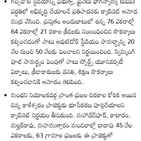
గచ్చిబౌలి స్టేడియాన్ని ప్రభుత్వ, ప్రైవేటు భాగస్వామ్య (పీపీపీ)
పద్ధతిలో అభివృద్ధి చేయాలనే ప్రతిపాదనకు క్యాబినెట్‌ ఆమోద
ముద్ర వేసింది. ప్రస్తుతం అందుబాటులో ఉన్న 76 ఎకరాల్లో
64 ఎకరాల్లో 21 రకాల క్రీడలకు సంబంధించిన సౌకర్యాలు
కల్పించడంతో పాటు అవుట్‌డోర్‌ స్టేడియం సామర్థ్యాన్ని 20
వేల నుంచి 50 వేలకు పెంచాలని నిర్ణయించింది. స్విమ్మింగ్‌
పూల్‌ సామర్థ్యం పెంపుతో పాటు స్పోర్ట్స్‌ యూనివర్సిటీ
ఏర్పాటు, క్రీడాకారులకు వసతి, శిక్షణ సౌకర్యాలు
కల్పించడానికి ఆమోదం తెలిపింది..
మంథని నియోజకవర్గ ప్రాంత ప్రజల చిరకాల కోరిక అయిన
చిన్న కాళేశ్వరం ప్రాజెక్టుకు భూసేకరణ పూర్తిచేయాలని
క్యాబినెట్‌ నిర్ణయం తీసుకుంది. మహాదేవ్‌పూర్‌, కాటారం,
మల్హర్‌రావు, మహముత్తారం మండలాల్లో దాదాపు 45 వేల
ఎకరాలకు, 63 గ్రామాల ప్రజలకు ఈ ప్రాజెక్టుతో