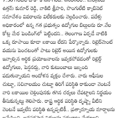
ఉత్తమ్‌ కుమార్‌ రెడ్డి, వాకిటి శ్రీహరి, పొంగులేటి క్యాబినెట్‌
సమావేశం వివరాలను విలేకరులకు వెల్లడించారు. పదేళ్లు
అధికారంలో ఉన్న గత ప్రభుత్వం ఉద్యోగుల బిల్లులను రూ.వేల
కోట్ల మేర పెండింగ్‌లో పెట్టిందని.. తెలంగాణ ఏర్పడే నాటికి
ఒక్క రూపాయి కూడా బకాయి లేదని పేర్కొన్నారు. రిటైర్‌మెంట్‌
వయసు పెంచటంతో పాటు రిటైర్‌ అయిన ఉద్యోగులకు
ఇవ్వాల్సిన ఆర్థిక ప్రయోజనాలను ఇవ్వకపోవడంతో రిటైర్డ్‌
ఉద్యోగులు, పెన్షనర్లు, వారి కుటుంబాలు ఇబ్బంది
పడుతున్నాయని ఆందోళన వ్యక్తం చేశారు. వారు ఆఫీసుల
చుట్టూ, సచివాలయం చుట్టూ తిరిగే పరిస్థితి రాకుండా వెంటనే
వారి బకాయిల చెల్లింపునకు తగిన చర్యలు చేపట్టాలని నిర్ణయం
తీసుకున్నట్టు తెలిపారు. రాష్ట్ర ఆర్థిక పరిస్థితి దృష్ట్యా వీటిని
వెంటనే ఇవ్వలేని పరిస్థితి ఉన్నప్పటికీ.. ప్రత్యామ్నాయ మార్గాలను
అన్వేషించి, అవసరమైన నిధులను సర్దుబాటు చేయాలని