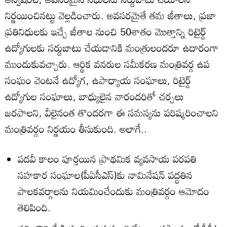
నిర్ణయించినట్టు వెల్లడించారు. అవసరమైతే తమ జీతాలు, ప్రజా
ప్రతినిధులకు ఇచ్చే జీతాల నుంచి 50శాతం మొత్తాన్ని రిటైర్డ్‌
ఉద్యోగులకు సర్దుబాటు చేయడానికి మంత్రులందరూ ఉదారంగా
ముందుకువచ్చారు. ఆర్థిక వనరుల సమీకరణ మంత్రివర్గ ఉప
సంఘం వెంటనే ఉద్యోగ, ఉపాధ్యాయ సంఘాలు, రిటైర్డ్‌
ఉద్యోగుల సంఘాలు, బాధ్యులైన వారందరితో చర్చలు
జరపాలని, వీలైనంత తొందరగా ఈ సమస్యను పరిష్కరించాలని
మంత్రివర్గం నిర్ణయం తీసుకుంది. అలాగే..
పదవీ కాలం పూర్తయిన ప్రాథమిక వ్యవసాయ పరపతి
సహకార సంఘాల(పీఏసీఎస్)కు నామినేషన్‌ పద్ధతిన
పాలకవర్గాలను నియమించేందుకు మంత్రివర్గం ఆమోదం
తెలిపింది.