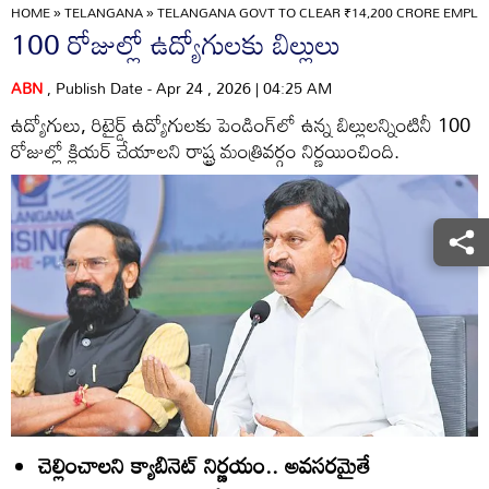
HOME
»
TELANGANA
»
TELANGANA GOVT TO CLEAR ₹14,200 CRORE EMPLOY
100 రోజుల్లో ఉద్యోగులకు బిల్లులు
ABN
, Publish Date - Apr 24 , 2026 | 04:25 AM
ఉద్యోగులు, రిటైర్డ్‌ ఉద్యోగులకు పెండింగ్‌లో ఉన్న బిల్లులన్నింటినీ 100
రోజుల్లో క్లియర్‌ చేయాలని రాష్ట్ర మంత్రివర్గం నిర్ణయించింది.
చెల్లించాలని క్యాబినెట్‌ నిర్ణయం.. అవసరమైతే