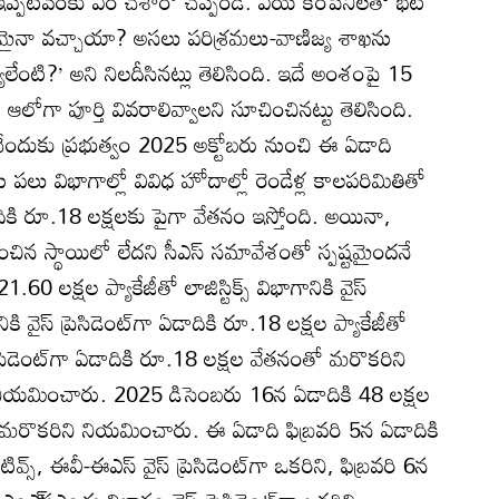
 ఇప్పటివరకు ఏం చేశారో చెప్పండి. ఏయే కంపెనీలతో భేటీ
నా వచ్చాయా? అసలు పరిశ్రమలు-వాణిజ్య శాఖను
్యలేంటి?’ అని నిలదీసినట్లు తెలిసింది. ఇదే అంశంపై 15
లోగా పూర్తి వివరాలివ్వాలని సూచించినట్టు తెలిసింది.
ేందుకు ప్రభుత్వం 2025 అక్టోబరు నుంచి ఈ ఏడాది
ు పలు విభాగాల్లో వివిధ హోదాల్లో రెండేళ్ల కాలపరిమితితో
దికి రూ.18 లక్షలకు పైగా వేతనం ఇస్తోంది. అయినా,
చిన స్థాయిలో లేదని సీఎస్‌ సమావేశంతో స్పష్టమైందనే
0 లక్షల ప్యాకేజీతో లాజిస్టిక్స్‌ విభాగానికి వైస్‌
ానికి వైస్‌ ప్రెసిడెంట్‌గా ఏడాదికి రూ.18 లక్షల ప్యాకేజీతో
ప్రెసిడెంట్‌గా ఏడాదికి రూ.18 లక్షల వేతనంతో మరొకరిని
నియమించారు. 2025 డిసెంబరు 16న ఏడాదికి 48 లక్షల
క్టర్‌గా మరొకరిని నియమించారు. ఈ ఏడాది ఫిబ్రవరి 5న ఏడాదికి
స్‌, ఈవీ-ఈఎస్‌ వైస్‌ ప్రెసిడెంట్‌గా ఒకరిని, ఫిబ్రవరి 6న