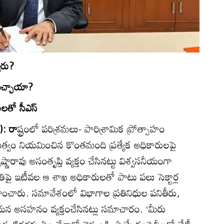
ారు?
చ్చాయా?
ులతో సీఎస్‌
): రా
ష్ట్రంలో పరిశ్రమలు- పారిశ్రామిక ప్రోత్సాహం
ుత్వం నియమించిన కొంతమంది ప్రత్యేక అధికారులపై
ష్ణారావు అసంతృప్తి వ్యక్తం చేసినట్టు విశ్వసనీయంగా
తిపై ఇటీవల ఆ శాఖ అధికారులతో పాటు పలు సెక్టార్ల
్వహించారు. సమావేశంలో విభాగాల ప్రతినిధుల పనితీరు,
యన అసహనం వ్యక్తంచేసినట్లు సమాచారం. ‘మీరు