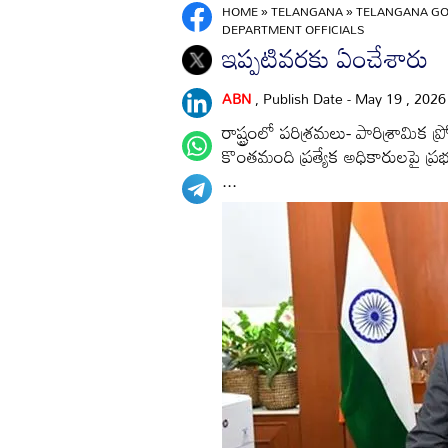
HOME
»
TELANGANA
»
TELANGANA GO
DEPARTMENT OFFICIALS
ఇప్పటివరకు ఏంచేశారు
ABN
, Publish Date - May 19 , 202
రాష్ట్రంలో పరిశ్రమలు- పారిశ్రామి
కొంతమంది ప్రత్యేక అధికారులపై ప్రభుత
...