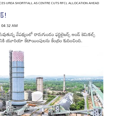
CES UREA SHORTFALL AS CENTRE CUTS RFCL ALLOCATION AHEAD
్‌!
 | 04:32 AM
ుతున్న నేపథ్యంలో రామగుండం ఫర్టిలైజర్స్‌ అండ్‌ కెమికల్స్‌
ష్ట్రానికి యూరియా కేటాయింపులను కేంద్రం కుదించింది.