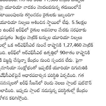
ప్రారంభమై యూరియా వాడకం మొదలవనున్న తరుణంలోనే
కేటాయింపులను తగ్గించడం రైతులకు ఇబ్బందిగా
్ద యూరియా నిల్వలు ఆశించిన స్థాయిలో లేవు. 5.5లక్షల
వలు ఉంటేనే ఖరీఫ్‌లో రైతుల అవసరాల మేరకు సరఫరాకు
ప్రస్తుతం 3లక్షల మెట్రిక్‌ టన్నుల యూరియా నిల్వలు
ల్లో ఒక ఆర్‌ఎఫ్‌సీఎల్‌ నుంచే రాష్ట్రానికి 1,27,460 మెట్రిక్‌
రీఫ్‌లో ఆర్‌ఎఫ్‌సీఎల్‌ ఉత్పత్తిలో 90శాతం రాష్ట్రానికి
ికి విజ్ఞప్తి చేస్తున్నా కేంద్రం నుంచి స్పందన లేదు. పైగా
్చిమాసియా సంక్షోభంతో ఇప్పటికే యూరియా దిగుమతికి
‌ఫసీఎల్‌పైనే ఆధారపడాల్సిన పరిస్థితి ఏర్పడింది. గత
సమస్యలతో ఖరీఫ్‌ సీజన్‌లో రెండు నెలలు ప్లాంట్‌ షట్‌డౌన్‌
ింది. ఇప్పుడు ప్లాంట్‌ నడుస్తున్న పరిస్థితుల్లో కేంద్రం
న కలిగిస్తోంది.