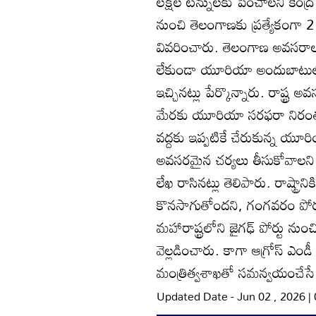
లక్షల టన్నులకు పెంచాలని కేంద్ర మ
నుంచి తెలంగాణకు ప్రత్యేకంగా 2 
వివరించారు. తెలంగాణ అవసరాలన
లేకుండా యూరియా అందుబాటులో ఉ
ఇచ్చినట్లు పేర్కొన్నారు. రాష్ట
మేరకు యూరియా సరఫరా నిరంతరం 
వద్దకు ఇప్పటికే చేరుకున్న యూ
అవసరమైన చర్యలు తీసుకోవాలని 
లేఖ రాసినట్లు తెలిపారు. రాష్ట్
కొనసాగుతోందని, గంగవరం పోర్ట
మహారాష్ట్రలోని జైగఢ్‌ పోర్టు న
వెల్లడించారు. కాగా ఆగ్రోస్‌ ఎ
మంత్రిత్వశాఖతో సమన్వయంచేసే 
Updated Date - Jun 02 , 2026 