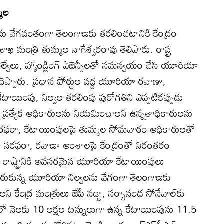
్మల
ాను వేగవంతంగా తెలంగాణకు తరలించటానికి కేంద్రం
శాఖ మంత్రి తుమ్మల నాగేశ్వరరావు తెలిపారు. రాష్ట్ర
 రైల్వేలు, హ్యాండ్లింగ్‌ ఏజెన్సీలతో సమన్వయం చేసి యూరియా
చెప్పారు. ప్రధాన పోర్టుల వద్ద యూరియా రవాణా,
కేటాయింపు, నిల్వల తరలింపు పురోగతిని ఎప్పటికప్పుడు
రఫున ప్రత్యేక అధికారులను నియమించాలని ఉన్నతాధికారులను
సరఫరా, కేటాయింపులపై తుమ్మల సోమవారం అధికారులతో
ా సరఫరా, రవాణా అంశాలపై కేంద్రంతో నిరంతరం
రు. రాష్ట్రానికి అవసరమైన యూరియా కేటాయింపులు
రుకున్న యూరియా నిల్వలను వేగంగా తెలంగాణకు
ి కేంద్ర మంత్రులు జేపీ నడ్డా, సర్బానంద సోనేవాల్‌కు
ఫ్‌లో నెలకు 10 లక్షల టన్నులుగా ఉన్న కేటాయింపును 11.5