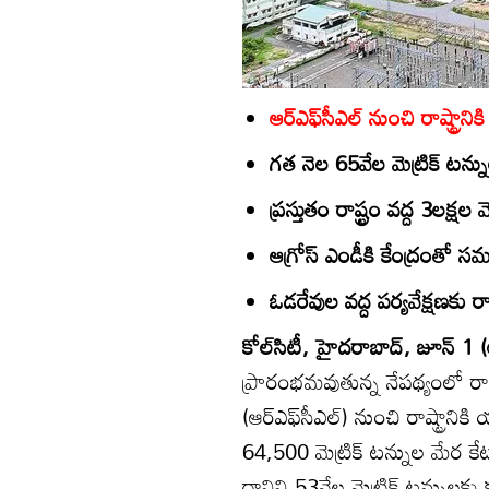
ఆర్‌ఎఫ్‌సీఎల్‌ నుంచి రాష్ట్
గత నెల 65వేల మెట్రిక్‌ టన్ను
ప్రస్తుతం రాష్ట్రం వద్ద 3లక్షల మ
ఆగ్రోస్‌ ఎండీకి కేంద్రంతో 
ఓడరేవుల వద్ద పర్యవేక్షణకు రా
కోల్‌సిటీ, హైదరాబాద్‌, జూన్‌ 1 (
ప్రారంభమవుతున్న నేపథ్యంలో రామగు
(ఆర్‌ఎఫ్‌సీఎల్‌) నుంచి రాష్ట్ర
64,500 మెట్రిక్‌ టన్నుల మేర
దానిని 53వేల మెట్రిక్‌ టన్నులకు