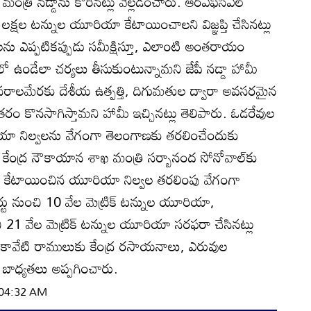
ంత్రి నడ్డాను కోరినట్లు వెల్లడించారు. ఆర్‌ఎఫ్‌సీఎల్‌
లక్షల టన్నుల యూరియా కేటాయించాలని విజ్ఞప్తి చేసినట్లు
ు ఎప్పటికప్పుడు సమీక్షిస్తూ, ఎలాంటి అంతరాయం
ండేలా చర్యలు తీసుకుంటున్నామని జేపీ నడ్డా హామీ
్ర అవసరాలమేరకు దేశీయ ఉత్పత్తి, దిగుమతుల ద్వారా అవసరమైన
కొనసాగిస్తామని హామీ ఇచ్చినట్లు తెలిపారు. ఓడరేవుల
రియా నిల్వలను వేగంగా తెలంగాణకు తరలించేందుకు
కేంద్ర నౌకాయాన శాఖ మంత్రి సర్బానంద సోనోవాల్‌కు
రానికి కేటాయించిన యూరియా నిల్వల తరలింపు వేగంగా
ు నుంచి 10 వేల మెట్రిక్‌ టన్నుల యూరియా,
ుంచి 21 వేల మెట్రిక్‌ టన్నుల యూరియా సరఫరా చేసినట్లు
ండీ కావేటి రాములుకు కేంద్ర రసాయనాలు, ఎరువుల
బాధ్యతలు అప్పగించారు.
| 04:32 AM