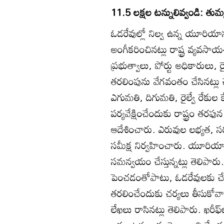
11.5 లక్షల టన్నులివ్వండి: తుమ
ఓడరేవుల్లో నిల్వ ఉన్న యూరియ
అంగీకరించినట్లు రాష్ట్ర వ్యవసాయ
ప్రభుత్వాలు, పోర్టు అధికారులు,
తరలింపును వేగవంతం చేసినట్లు 
ఎగుమతి, దిగుమతి, రైల్వే రేకుల 
పర్యవేక్షించేందుకు రాష్ట్రం త
ఆదేశించారు. ఎరువుల లభ్యత, 
సమీక్ష నిర్వహించారు. యూరియ
సమన్వయం చేస్తున్నట్లు తెలిపా
పెంచడంతోపాటు, ఓడరేవులకు చే
తరలించేందుకు చర్యలు తీసుకోవాలన
లేఖలు రాసినట్లు తెలిపారు. ఖరీ