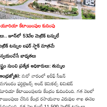
రానికి యూరియా కేటాయింపుల కుదింపు
లు.. జూన్‌లో 53వేల మెట్రిక్‌ టన్నులే
ెట్రిక్‌ టన్నుల బఫర్‌ స్టాక్‌ మాత్రమే
సమన్వయంచేసే బాధ్యతలు
ష్ట్రం నుంచి ప్రత్యేక అధికారులు: తుమ్మల
ఆంధ్రజ్యోతి):
మరో వారంలో ఖరీఫ్‌ సీజన్‌
ండం ఫర్టిలైజర్స్‌ అండ్‌ కెమికల్స్‌ లిమిటెడ్‌
ానికి యూరియా కేటాయింపులను కేంద్రం కుదించింది. గత నెలలో
 కేటాయింపులు చేసిన కేంద్ర రసాయనాల ఎరువుల శాఖ ఈనెల
 కుదించింది. గత నెల కంటే 11,500 మెట్రిక్‌ టన్నులు