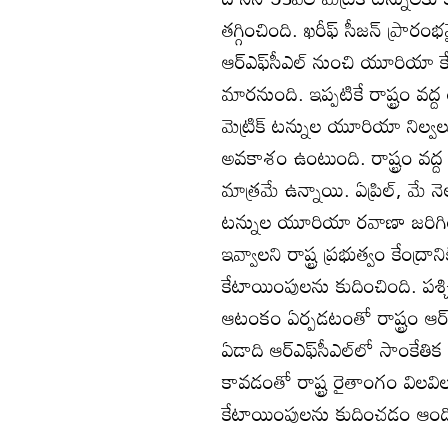
తగ్గించింది. ఖరీఫ్‌ సీజన్‌ 
ఆర్‌ఎఫ్‌సీఎల్‌ నుంచి యూరియా 
మారనుంది. ఇప్పటికే రాష్ట్రం వద
మెట్రిక్‌ టన్నుల యూరియా నిల్
అవకాశం ఉంటుంది. రాష్ట్రం వద్ద 
మాత్రమే ఉన్నాయి. ఏప్రిల్‌, మే నెల
టన్నుల యూరియా రవాణా జరిగింది. ఖ
ఇవ్వాలని రాష్ట్ర ప్రభుత్వం కేంద్రాన
కేటాయింపులను కుదించింది. పశ
ఆటంకం ఏర్పడటంతో రాష్ట్రం ఆర్‌ఎ్
ఏడాది ఆర్‌ఎఫ్‌సీఎల్‌లో సాంకేతిక 
కావడంతో రాష్ట్ర రైతాంగం విలవిలలాడ
కేటాయింపులను కుదించడం ఆందోళ