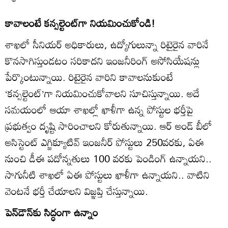
కావాలంటే కన్సల్టెంట్‌గా నియమించుకోండి!
శాఖలో సీనియర్‌ అధికారులు, ఉద్యోగులున్నా రిటైరైన వారినే
కొనసాగిస్తుండటం సరికాదని ఇంజనీరింగ్‌ అసోసియేషన్లు
పేర్కొంటున్నాయి. రిటైరైన వారిని కావాలనుకుంటే
‘కన్సల్టెంట్‌’గా నియమించుకోవాలని సూచిస్తున్నాయి. అదే
సమయంలో ఆయా శాఖల్లో ఖాళీగా ఉన్న పోస్టుల భర్తీపై
ప్రభుత్వం దృష్టి సారించాలని కోరుతున్నాయి. ఆర్‌ అండ్‌ బీలో
అసిస్టెంట్‌ ఎగ్జిక్యూటివ్‌ ఇంజనీర్‌ పోస్టులు 250వరకు, ఏఈ
నుంచి డీఈ పదోన్నతులు 100 వరకు పెండింగ్‌ ఉన్నాయని..
సాగునీటి శాఖలో ఏఈ పోస్టులు ఖాళీగా ఉన్నాయని.. వాటిని
వెంటనే భర్తీ చేయాలని విజ్ఞప్తి చేస్తున్నాయి.
పెన్‌డౌన్‌కు సిద్ధంగా ఉన్నాం