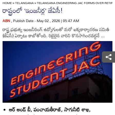
HOME
»
TELANGANA
»
TELANGANA ENGINEERING JAC FORMS OVER RETIRE
రాష్ట్రంలో ‘ఇంజనీర్ల’ జేఏసీ!
ABN
, Publish Date - May 02 , 2026 | 05:47 AM
రాష్ట్ర ప్రభుత్వ ఇంజనీరింగ్‌ ఉద్యోగులతో మరో ఐక్యకార్యాచరణ సమితి
(జేఏసీ) ఏర్పాటు కాబోతోంది. రిటైరైన వారిని కొనసాగించవద్దనే ...
ఆర్‌ అండ్‌ బీ, పంచాయతీరాజ్‌, సాగునీటి శాఖ,