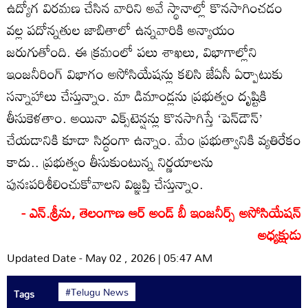
ఉద్యోగ విరమణ చేసిన వారిని అవే స్థానాల్లో కొనసాగించడం
వల్ల పదోన్నతుల జాబితాలో ఉన్నవారికి అన్యాయం
జరుగుతోంది. ఈ క్రమంలో పలు శాఖలు, విభాగాల్లోని
ఇంజనీరింగ్‌ విభాగం అసోసియేషన్లు కలిసి జేఏసీ ఏర్పాటుకు
సన్నాహాలు చేస్తున్నాం. మా డిమాండ్లను ప్రభుత్వం దృష్టికి
తీసుకెళతాం. అయినా ఎక్స్‌టెన్షన్లు కొనసాగిస్తే ‘పెన్‌డౌన్‌’
చేయడానికి కూడా సిద్ధంగా ఉన్నాం. మేం ప్రభుత్వానికి వ్యతిరేకం
కాదు.. ప్రభుత్వం తీసుకుంటున్న నిర్ణయాలను
పునఃపరిశీలించుకోవాలని విజ్ఞప్తి చేస్తున్నాం.
- ఎన్‌.శ్రీను, తెలంగాణ ఆర్‌ అండ్‌ బీ ఇంజనీర్స్‌ అసోసియేషన్‌
అధ్యక్షుడు
Updated Date - May 02 , 2026 | 05:47 AM
#Telugu News
Tags