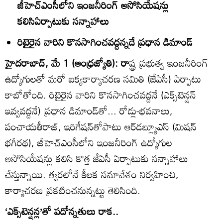
జీహెచ్‌ఎంసీలోని ఇంజనీరింగ్‌ అసోసియేషన్లు
కలిసిఏర్పాటుకు సన్నాహాలు
రిటైరైన వారిని కొనసాగించవద్దన్నదే ప్రధాన డిమాండ్‌
హైదరాబాద్‌, మే 1 (ఆంధ్రజ్యోతి): రా
ష్ట్ర ప్రభుత్వ ఇంజనీరింగ్‌
ఉద్యోగులతో మరో ఐక్యకార్యాచరణ సమితి (జేఏసీ) ఏర్పాటు
కాబోతోంది. రిటైరైన వారిని కొనసాగించవద్దనే (ఎక్స్‌టెన్షన్‌
ఇవ్వవద్దనే) ప్రధాన డిమాండ్‌తో... రోడ్లు-భవనాలు,
పంచాయతీరాజ్‌, ఇరిగేషన్‌తోపాటు ఆర్‌డబ్ల్యూఎస్‌ (మిషన్‌
భగీరథ), జీహెచ్‌ఎంసీలోని ఇంజనీరింగ్‌ ఉద్యోగుల
అసోసియేషన్లు కలిసి కొత్త జేఏసీ ఏర్పాటుకు సన్నాహాలు
చేస్తున్నాయి. త్వరలోనే కీలక సమావేశం నిర్వహించి,
కార్యాచరణ ప్రకటించనున్నట్టు తెలిసింది.
‘ఎక్స్‌టెన్షన్ల’తో పదోన్నతులు రాక..