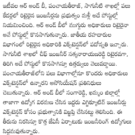
ఇటీవల ఆర్‌ అండ్‌ బీ, పంచాయతీరాజ్‌, సాగునీటి శాఖల్లో పలు
కేడర్లలో రిటైరైన ఇంజనీర్లను ప్రభుత్వం మళ్లీ అదే పోస్టుల్లో
నియమించింది. ఆర్‌ అండ్‌ బీలో ముగ్గురు అధికారులు రిటైరైనా
అవే పోస్టుల్లో కొనసాగుతున్నారు. జాతీయ రహదారుల
విభాగంలో రిటైరైన అధికారికి ఎక్స్‌టెన్షన్‌లో పదోన్నతి ఇచ్చారు.
సాగునీటి శాఖలో చీఫ్‌ ఇంజనీర్‌ సత్యనారాయణరెడ్డి రిటైరవగా,
తిరిగి అదే పోస్టులో కొనసాగిస్తూ ఉత్తర్వులు వెలువడ్డాయి.
పంచాయతీరాజ్‌లోని పలు విభాగాల్లోనూ కొందరు అధికారులు
ఎక్స్‌టెన్షన్‌లో ఉన్నారని అసోసియేషన్‌ ప్రతినిధులు
చెబుతున్నారు. ఆర్‌ అండ్‌ బీలో సంగారెడ్డి, ఖమ్మం జిల్లాల్లో
తాజాగా ఉద్యోగ విరమణ చేసిన ఇద్దరు ఎగ్జిక్యూటివ్‌ ఇంజనీర్లు
ఎక్స్‌టెన్షన్‌ కోసం ప్రభుత్వానికి విజ్ఞప్తి చేసినట్టు తెలిసింది. ఈ
తీరును నిరసిస్తూ కొత్త జేఏసీ ఏర్పాటుకు ఇంజనీరింగ్‌ ఉద్యోగులు
సిద్ధమవుతున్నారు.