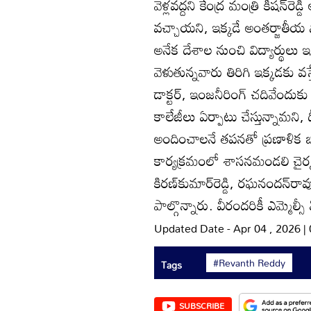
వెళ్లవద్దని కేంద్ర మంత్రి కిషన్‌ర
వచ్చాయని, ఇక్కడే అంతర్జాతీయ స
అనేక దేశాల నుంచి విద్యార్థులు ఇక
వెళుతున్నవారు తిరిగి ఇక్కడకు వస్త
డాక్టర్‌, ఇంజనీరింగ్‌ చదివేందుక
కాలేజీలు ఏర్పాటు చేస్తున్నామని,
అందించాలనే తపనతో ప్రణాళిక బద
కార్యక్రమంలో శాసనమండలి చైర్మన్
కిరణ్‌కుమార్‌రెడ్డి, రఘనందన్‌రావు,
పాల్గొన్నారు. వీరందరికీ ఎమ్మెల్సీ
Updated Date - Apr 04 , 2026 
#Revanth Reddy
Tags
SUBSCRIBE