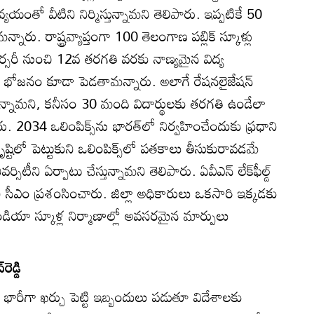
్యయంతో వీటిని నిర్మిస్తున్నామని తెలిపారు. ఇప్పటికే 50
్నారు. రాష్ట్రవ్యాప్తంగా 100 తెలంగాణ పబ్లిక్‌ స్కూళ్లు
 నర్సరీ నుంచి 12వ తరగతి వరకు నాణ్యమైన విద్య
ాస్ట్‌, భోజనం కూడా పెడతామన్నారు. అలాగే రేషనలైజేషన్‌
చేస్తున్నామని, కనీసం 30 మంది విదార్థులకు తరగతి ఉండేలా
్పారు. 2034 ఒలింపిక్స్‌ను భారత్‌లో నిర్వహించేందుకు ఫ్రధాని
 దృష్టిలో పెట్టుకుని ఒలింపిక్స్‌లో పతకాలు తీసుకురావడమే
ర్సిటీని ఏర్పాటు చేస్తున్నామని తెలిపారు. ఏవీఎన్‌ లేక్‌ఫీల్డ్‌
ని సీఎం ప్రశంసించారు. జిల్లా అధికారులు ఒకసారి ఇక్కడకు
ఇండియా స్కూళ్ల నిర్మాణాల్లో అవసరమైన మార్పులు
ెడ్డి
రూ భారీగా ఖర్చు పెట్టి ఇబ్బందులు పడుతూ విదేశాలకు