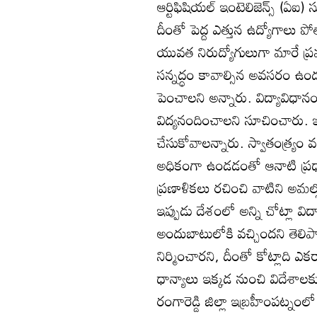
ఆర్టిఫిషియల్‌ ఇంటెలిజెన్స్‌ (ఏఐ)
దీంతో పెద్ద ఎత్తున ఉద్యోగాలు
యువత నిరుద్యోగులుగా మారే ప్ర
సన్నద్ధం కావాల్సిన అవసరం ఉందని
పెంచాలని అన్నారు. విద్యావిధాన
విద్యనందించాలని సూచించారు. ఇం
చేసుకోవాలన్నారు. స్వాతంత్య్రం
అధికంగా ఉండడంతో ఆనాటి ప్రధ
ప్రణాళికలు రచించి వాటిని అమల్ల
ఇప్పుడు దేశంలో అన్ని చోట్లా వి
అందుబాటులోకి వచ్చిందని తెలిపారు
నిర్మించారని, దీంతో కోట్లాది 
ధాన్యాలు ఇక్కడ నుంచి విదేశాలక
రంగారెడ్డి జిల్లా ఇబ్రహీంపట్నంలో ఏవ