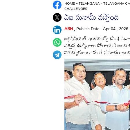
HOME
»
TELANGANA
»
TELANGANA CM
CHALLENGES
ఏఐ సునామీ వస్తోంది
ABN
, Publish Date - Apr 04 , 2026
ఆర్టిఫిషియల్‌ ఇంటెలిజెన్స్‌ (ఏఐ) సున
ఎత్తున ఉద్యోగాలు పోతాయనే ఆందో
నిరుద్యోగులుగా మారే ప్రమాదం ఉందని