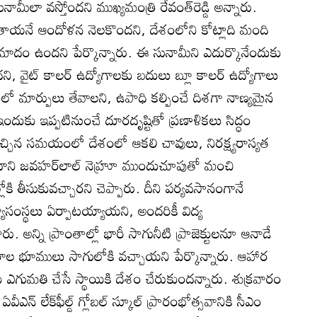
 సునామీలా వస్తోందని ముఖ్యమంత్రి రేవంత్‌రెడ్డి అన్నారు.
 పోతాయనే ఆందోళన నెలకొందని, దేశంలోని కోట్లాది మంది
మాదం ఉందని పేర్కొన్నారు. ఈ సునామీని ఎదుర్కొనేందుకు
, వైట్‌ కాలర్‌ ఉద్యోగాలకు బదులు బ్లూ కాలర్‌ ఉద్యోగాలు
ంలో మార్పులు తేవాలని, ఉపాధి కల్పించే దిశగా నాణ్యమైన
దుకు ఇప్పటినుంచే దూరదృష్టితో ప్రణాళికలు సిద్ధం
 వచ్చిన సమయంలో దేశంలో ఆకలి చావులు, నిరక్ష్యరాస్యత
ాని జవహర్‌లాల్‌ నెహ్రూ ముందుచూపుతో మంచి
ోకి తీసుకువచ్చారని చెప్పారు. దీని పర్యవసానంగానే
ద్యాసంస్థలు ఏర్పాటయ్యాయని, అందరికీ విద్య
. అన్ని ప్రాంతాల్లో భారీ సాగునీటి ప్రాజెక్టులనూ ఆనాడే
ఎకరాల భూములు సాగులోకి వచ్చాయని పేర్కొన్నారు. ఆహార
ు ఎగుమతి చేసే స్థాయికి దేశం చేరుకుందన్నారు. శుక్రవారం
ీఎన్‌ లేక్‌ఫీల్డ్‌ గ్లోబల్‌ స్కూల్‌ ప్రారంభోత్సవానికి సీఎం