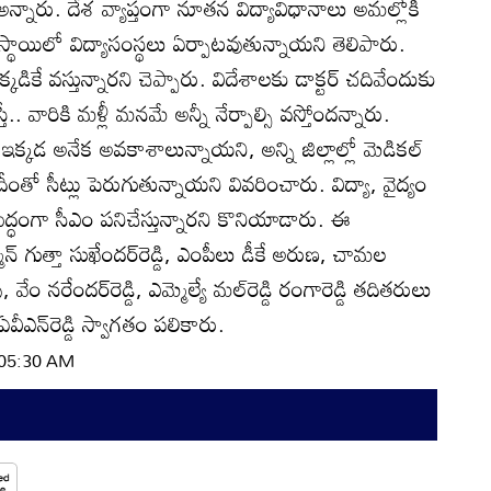
ెడ్డి అన్నారు. దేశ వ్యాప్తంగా నూతన విద్యావిధానాలు అమల్లోకి
్థాయిలో విద్యాసంస్థలు ఏర్పాటవుతున్నాయని తెలిపారు.
్కడికే వస్తున్నారని చెప్పారు. విదేశాలకు డాక్టర్‌ చదివేందుకు
ే.. వారికి మళ్లీ మనమే అన్నీ నేర్పాల్సి వస్తోందన్నారు.
ు ఇక్కడ అనేక అవకాశాలున్నాయని, అన్ని జిల్లాల్లో మెడికల్‌
 దీంతో సీట్లు పెరుగుతున్నాయని వివరించారు. విద్యా, వైద్యం
్ధంగా సీఎం పనిచేస్తున్నారని కొనియాడారు. ఈ
‌ గుత్తా సుఖేందర్‌రెడ్డి, ఎంపీలు డీకే అరుణ, చామల
 వేం నరేందర్‌రెడ్డి, ఎమ్మెల్యే మల్‌రెడ్డి రంగారెడ్డి తదితరులు
 ఏవీఎన్‌రెడ్డి స్వాగతం పలికారు.
| 05:30 AM