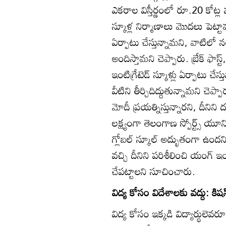
ఎకరాల విస్తీర్ణంలో రూ.20 కోట్ల వ
స్కూళ్ల నిర్మాణాలు మొదలు పెట్టామన
ఏర్పాటు చేస్తున్నామని, వాటిలో
అందిస్తామని చెప్పారు. బ్రేక్‌ ఫ
ఇంటిగ్రేటెడ్‌ స్కూళ్లు ఏర్పాటు 
వీటిని తీర్చిదిద్దుతున్నామని చెప
మోదీ ప్రయత్నిస్తున్నారని, దీనిని
లక్ష్యంగా తెలంగాణ స్పోర్ట్స్‌ యూనివ
గ్లోబల్‌ స్కూల్‌ అద్భుతంగా ఉంద
వచ్చి దీనిని పరిశీలించి యంగ్‌ 
చేపట్టాలని సూచించారు.
విద్య కోసం విదేశాలకు వద్దు: కిషన్‌ర
విద్య కోసం ఇక్కడి విద్యార్థులెవ