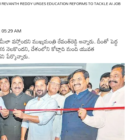
 REVANTH REDDY URGES EDUCATION REFORMS TO TACKLE AI JOB
 | 05:29 AM
ామీలా వస్తోందని ముఖ్యమంత్రి రేవంత్‌రెడ్డి అన్నారు. దీంతో పెద్ద
ళన నెలకొందని, దేశంలోని కోట్లాది మంది యువత
 పేర్కొన్నారు.