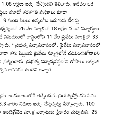
రూ 1.08 లక్షలు ఖర్చు చేస్తోందని తెలిపారు. ఇటీవల ఒక
ార్థులు మూడో తరతగతి పుస్తకాలు కూడా
ు. 9 మంది పిల్లలు ఉన్నచోట ఐదుగురు టీచర్లు
వం ఆధ్వర్యంలో 26 వేల స్కూళ్లలో 18 లక్షల మంది విద్యార్థులు
దే సమయంలో రాష్ట్రంలోని 11 వేల ప్రైవేటు స్కూళ్లలో 33
ారు. ‘‘ప్రభుత్వ విద్యావిధానంలో, ప్రైవేటు విద్యావిధానంలో
ా తమ పిల్లలను ప్రైవేటు స్కూళ్లలోనే చదివించుకోవాలని
్రశ్నించారు. ప్రభుత్వ విద్యావ్యవస్థలోని లోపాలు అత్యంత
ల్సిన అవసరం ఉందని అన్నారు.
్యను అందుబాటులోకి తెచ్చేందుకు ప్రయత్నిస్తోందని సీఎం
లో 8.3 శాతం నిధులు ఖర్చు చేస్తున్నట్లు పేర్కొన్నారు. 100
టిగ్రేటెడ్‌ స్కూళ్ల ఏర్పాటుకు శ్రీకారం చుట్టామని, 25