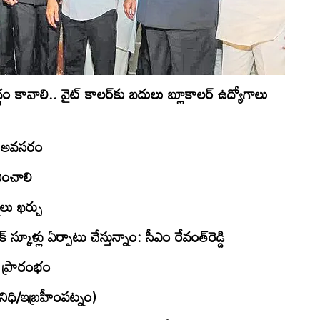
 కావాలి.. వైట్‌ కాలర్‌కు బదులు బ్లూకాలర్‌ ఉద్యోగాలు
ు అవసరం
చించాలి
షలు ఖర్చు
 స్కూళ్లు ఏర్పాటు చేస్తున్నాం: సీఎం రేవంత్‌రెడ్డి
ూల్‌ ప్రారంభం
రతినిధి/ఇబ్రహీంపట్నం)