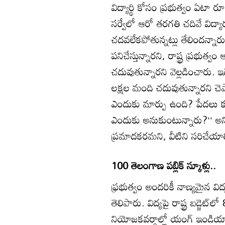
విద్యార్థి కోసం ప్రభుత్వం ఏటా 
సర్వేలో ఆరో తరగతి చదివే విద్య
చదవలేకపోతున్నట్లు తేలిందన్నార
పనిచేస్తున్నారని, రాష్ట్ర ప్రభుత్
చదువుతున్నారని వెల్లడించారు. ఇ
లక్షల మంది చదువుతున్నారని చెప్ప
ఎందుకు మార్పు ఉంది? పేదలు కూడ
ఎందుకు అనుకుంటున్నారు?’’ అని ప
ప్రమాదకరమని, వీటిని సరిచేయా
100 తెలంగాణ పబ్లిక్‌ స్కూళ్లు..
ఫ్రభుత్వం అందరికీ నాణ్యమైన విద
తెలిపారు. విద్యపై రాష్ట్ర బడ్జెట్‌
నియోజకవర్గాల్లో యంగ్‌ ఇండియా ఇం