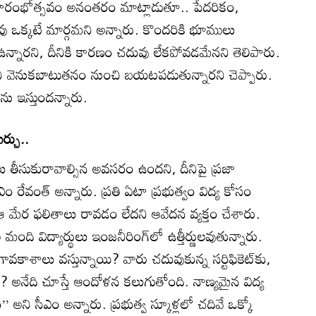
్రారంభోత్సవం అనంతరం మాట్లాడుతూ.. పేదరికం,
ఒక్కటే మార్గమని అన్నారు. కొందరికి భూములు
ఉన్నారని, దీనికి కారణం చదువు లేకపోవడమేనని తెలిపారు.
ని వెనుకబాటుతనం నుంచి బయటపడుతున్నారని చెప్పారు.
ును ఇస్తుందన్నారు.
ఖర్చు..
రణలు తీసుకురావాల్సిన అవసరం ఉందని, దీనిపై ప్రజా
 రేవంత్‌ అన్నారు. ప్రతి ఏటా ప్రభుత్వం విద్య కోసం
.. ఆ మేర ఫలితాలు రావడం లేదని ఆవేదన వ్యక్తం చేశారు.
ల మంది విద్యార్థులు ఇంజనీరింగ్‌లో ఉత్తీర్ణులవుతున్నారు.
ావకాశాలు వస్తున్నాయి? వారు చదువుకున్న సర్టిఫికెట్‌కు,
 అనేది చూస్తే ఆందోళన కలుగుతోంది. నాణ్యమైన విద్య
అని సీఎం అన్నారు. ప్రభుత్వ స్కూళ్లలో చదివే ఒక్కో