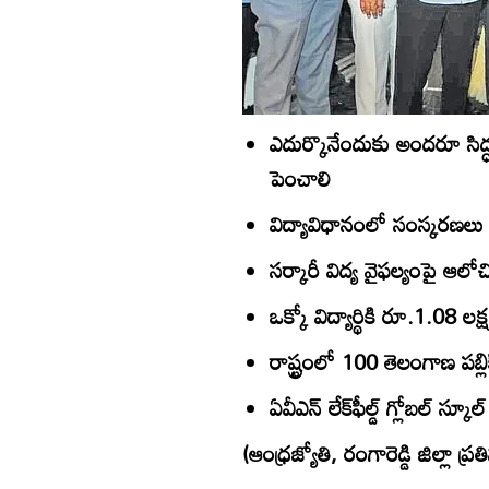
ఎదుర్కొనేందుకు అందరూ సిద్ధం
పెంచాలి
విద్యావిధానంలో సంస్కరణల
సర్కారీ విద్య వైఫల్యంపై ఆలో
ఒక్కో విద్యార్థికి రూ.1.08 లక్
రాష్ట్రంలో 100 తెలంగాణ పబ్లిక్‌
ఏవీఎన్‌ లేక్‌ఫీల్డ్‌ గ్లోబల్‌ స్క
(ఆంధ్రజ్యోతి, రంగారెడ్డి జిల్లా ప్