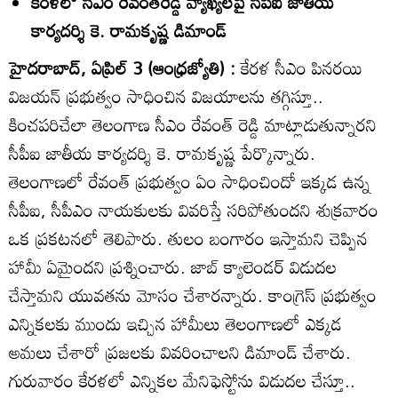
కేరళలో సీఎం రేవంత్‌రెడ్డి వ్యాఖ్యలపై సీపీఐ జాతీయ
కార్యదర్శి కె. రామకృష్ణ డిమాండ్‌
హైదరాబాద్‌, ఏప్రిల్‌ 3 (ఆంధ్రజ్యోతి) :
కేరళ సీఎం పినరయి
విజయన్‌ ప్రభుత్వం సాధించిన విజయాలను తగ్గిస్తూ..
కించపరిచేలా తెలంగాణ సీఎం రేవంత్‌ రెడ్డి మాట్లాడుతున్నారని
సీపీఐ జాతీయ కార్యదర్శి కె. రామకృష్ణ పేర్కొన్నారు.
తెలంగాణలో రేవంత్‌ ప్రభుత్వం ఏం సాధించిందో ఇక్కడ ఉన్న
సీపీఐ, సీపీఎం నాయకులకు వివరిస్తే సరిపోతుందని శుక్రవారం
ఒక ప్రకటనలో తెలిపారు. తులం బంగారం ఇస్తామని చెప్పిన
హామీ ఏమైందని ప్రశ్నించారు. జాబ్‌ క్యాలెండర్‌ విడుదల
చేస్తామని యువతను మోసం చేశారన్నారు. కాంగ్రెస్‌ ప్రభుత్వం
ఎన్నికలకు ముందు ఇచ్చిన హామీలు తెలంగాణలో ఎక్కడ
అమలు చేశారో ప్రజలకు వివరించాలని డిమాండ్‌ చేశారు.
గురువారం కేరళలో ఎన్నికల మేనిఫెస్టోను విడుదల చేస్తూ..