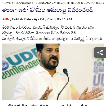
HOME
»
TELANGANA
»
TELANGANA CM REVANTH REDDY 6 GUARANTEES CON
తెలంగాణలో హామీల అమలుపై వివరించండి
ABN
, Publish Date - Apr 04 , 2026 | 05:14 AM
కేరళ సీఎం పినరయి విజయన్‌ ప్రభుత్వం సాధించిన విజయాలను
తగ్గిస్తూ.. కించపరిచేలా తెలంగాణ సీఎం రేవంత్‌ రెడ్డి
మాట్లాడుతున్నారని సీపీఐ జాతీయ కార్యదర్శి కె. రామకృష్ణ పేర్కొన్నారు.