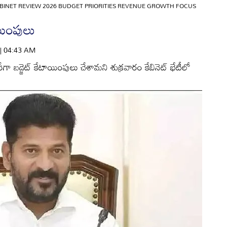
INET REVIEW 2026 BUDGET PRIORITIES REVENUE GROWTH FOCUS
ాయింపులు
 | 04:43 AM
రీగా బడ్జెట్‌ కేటాయింపులు చేశామని శుక్రవారం కేబినెట్‌ భేటీలో