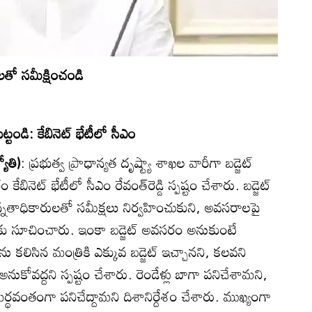
తో సమీక్షించండి
్టండి: కేబినెట్‌ భేటీలో సీఎం
యోతి)
: ప్రభుత్వ ప్రాధాన్యత దృష్ట్యా శాఖల వారీగా బడ్జెట్‌
ినెట్‌ భేటీలో సీఎం రేవంత్‌రెడ్డి స్పష్టం చేశారు. బడ్జెట్‌
తాధికారులతో సమీక్షలు నిర్వహించుకుని, అవసరాలపై
 సూచించారు. ఇంకా బడ్జెట్‌ అవసరం అనుకుంటే
నను కలిసిన మంత్రికి ఎక్కువ బడ్జెట్‌ ఇచ్చానని, కలవని
ి అనుకోవద్దని స్పష్టం చేశారు. రెండేళ్లు బాగా పనిచేశామని,
ర్థవంతంగా పనిచేద్దామని దిశానిర్దేశం చేశారు. ముఖ్యంగా