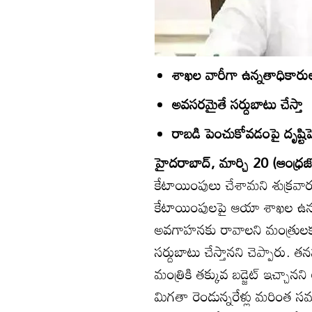
శాఖల వారీగా ఉన్నతాధికారుల
అవసరమైతే సర్దుబాటు చేస్తా
రాబడి పెంచుకోవడంపై దృష్టిపెట
హైదరాబాద్‌, మార్చి 20 (ఆంధ్రజ్
కేటాయింపులు చేశామని శుక్రవారం కేబ
కేటాయింపులపై ఆయా శాఖల ఉన్న
అవగాహనకు రావాలని మంత్రులకు
సర్దుబాటు చేస్తానని చెప్పారు. త
మంత్రికి తక్కువ బడ్జెట్‌ ఇచ్చానన
మిగతా రెండున్నరేళ్లు మరింత సమ