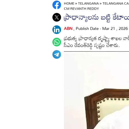
HOME
»
TELANGANA
»
TELANGANA CAB
CM REVANTH REDDY
ప్రాధాన్యాలను బట్టి కేట
ABN
, Publish Date - Mar 21 , 2026
ప్రభుత్వ ప్రాధాన్యత దృష్ట్యా శాఖల వా
సీఎం రేవంత్‌రెడ్డి స్పష్టం చేశారు.