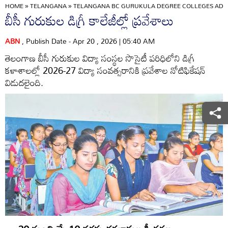
HOME
»
TELANGANA
»
TELANGANA BC GURUKULA DEGREE COLLEGES ADMISS
బీసీ గురుకుల డిగ్రీ కాలేజీల్లో ప్రవేశాలు
ABN
, Publish Date - Apr 20 , 2026 | 05:40 AM
తెలంగాణ బీసీ గురుకుల విద్యా సంస్థల సొసైటీ పరిధిలోని డిగ్రీ
కళాశాలల్లో 2026-27 విద్యా సంవత్సరానికి ప్రవేశాల నోటిఫికేషన్‌
విడుదలైంది.