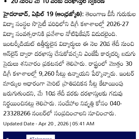
20 నుంచి మే 10 వరకు దరఖాస్తుల స్వీకరణ
హైదరాబాద్‌, ఏప్రిల్‌ 19 (ఆంధ్రజ్యోతి):
తెలంగాణ బీసీ గురుకుల
విద్యా సంస్థల సొసైటీ పరిధిలోని డిగ్రీ కళాశాలల్లో 2026-27
విద్యా సంవత్సరానికి ప్రవేశాల నోటిఫికేషన్‌ విడుదలైంది.
ఇంటర్మీడియట్‌ ఉత్తీర్ణులైన విద్యార్థులు ఈ నెల 20వ తేదీ నుంచి
ఆన్‌లైన్‌ ద్వారా దరఖాస్తు చేసుకోవచ్చని ఎంజేపీ కార్యదర్శి బడుగు
సైదులు శనివారం ప్రకటనలో తెలిపారు. రాష్ట్రంలో మొత్తం 30
డిగ్రీ కళాశాలల్లో 9,260 సీట్లు ఉన్నాయని పేర్కొన్నారు. ఇంటర్‌
మార్కుల ఆధారంగా మెరిట్‌ ప్రాతిపదికన సీట్ల కేటాయింపు
జరుగుతుందని, మే 10వ తేదీ వరకు దరఖాస్తులకు గడువు
నిర్ణయించినట్లు తెలిపారు. సందేహాల నివృత్తి కోసం 040-
23328266 నంబర్‌లో సంప్రదించాలని సూచించారు.
Updated Date - Apr 20 , 2026 | 05:41 AM
#Telangana