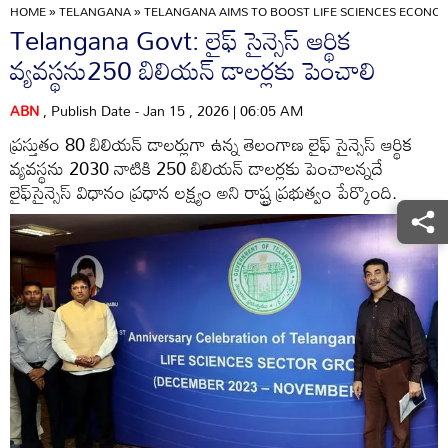
HOME
»
TELANGANA
»
TELANGANA AIMS TO BOOST LIFE SCIENCES ECONOMY
Telangana Govt: లైఫ్‌ సైన్సెస్‌ ఆర్థిక
వ్యవస్థను250 బిలియన్‌ డాలర్లకు పెంచాలి
ABN
, Publish Date - Jan 15 , 2026 | 06:05 AM
ప్రస్తుతం 80 బిలియన్‌ డాలర్లుగా ఉన్న తెలంగాణ లైఫ్‌ సైన్సెస్‌ ఆర్థిక
వ్యవస్థను 2030 నాటికి 250 బిలియన్‌ డాలర్లకు పెంచాలన్నదే
లైఫ్‌సైన్సెస్‌ విధానం ప్రధాన లక్ష్యం అని రాష్ట్ర ప్రభుత్వం పేర్కొంది.