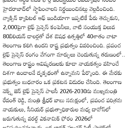
హైదరాబాద్‌లో స్థాపించాలని నిర్ణయించినట్లు వెల్లడించింది.
వ్యాక్సిన్‌ క్యాపిటల్‌ ఆఫ్‌ ఇండియాగా ఇప్పటికే పేరు తెచ్చుకుని,
2,000పైగా లైఫ్‌ సైన్సెస్‌ కంపెనీలు, వాటి సంయుక్త విలువ
80బిలియన్‌ డాలర్లతో దేశ ఔషధ ఉత్పత్తిలో 40శాతం వాటా
తెలంగాణ కలిగి ఉందని రాష్ట్ర ప్రభుత్వం వివరించింది. ప్రపంచ
లైఫ్‌ సైన్సెస్‌ రంగం వేగంగా మార్పులు చెందుతున్న తరుణంలో..
తెలంగాణ రాష్ట్రం ఆవిష్కరణలకు కూడా నాయకత్వం వహించే
దిశగా ఉండాలనే దృక్పథంతో ఉన్నామని పేర్కొంది. ఈ మేరకు
ప్రభుత్వం బుధవారం ఒక ప్రకటన విడుదల చేసింది. తెలంగాణ
నెక్స్ట్‌ జెన్‌ లైఫ్‌ సైన్సెస్‌ పాలసీ 2026-2030ను ముఖ్యమంత్రి
రేవంత్‌ రెడ్డి, మంత్రి శ్రీధర్‌ బాబు సమక్షంలో, ప్రపంచ పరిశ్రమ
నాయకులు, సీనియర్‌ ప్రభుత్వాధికారుల మధ్య దావోస్‌లో
జరుగుతున్న వరల్డ్‌ ఎకనామిక్‌ ఫోరం 2026లో
ఆవిష్కరించనున్నారు. ఇక భారత్‌ ఫ్యూచర్‌ సిటీ ప్రాజెక్ట్‌లో