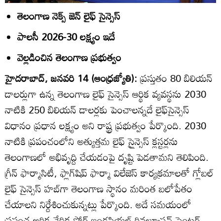
తెలంగాణ నెక్స్‌ జెన్‌ లైఫ్‌ సైన్సెస్‌
పాలసీ 2026-30 లక్ష్యం ఇదే
వెల్లడించిన తెలంగాణ ప్రభుత్వం
హైదరాబాద్‌, జనవరి 14 (ఆంధ్రజ్యోతి):
ప్రస్తుతం 80 బిలియన్‌
డాలర్లుగా ఉన్న తెలంగాణ లైఫ్‌ సైన్సెస్‌ ఆర్థిక వ్యవస్థను 2030
నాటికి 250 బిలియన్‌ డాలర్లకు పెంచాలన్నదే లైఫ్‌సైన్సెస్‌
విధానం ప్రధాన లక్ష్యం అని రాష్ట్ర ప్రభుత్వం పేర్కొంది. 2030
నాటికి ప్రపంచంలోని అత్యుత్తమ లైఫ్‌ సైౖన్సెస్‌ క్లస్టర్లను
తెలంగాణలో అభివృద్ది చేయడంపై దృష్టి పెడతామని తెలిపింది.
గ్రీన్‌ ఫార్మాసిటీ, ఫ్లాగ్‌షిప్‌ ఫార్మా విలేజెస్‌ కార్యక్రమాలతో గ్లోబల్‌
లైఫ్‌ సైన్సెస్‌ హబ్‌గా తెలంగాణ స్థానం మరింత బలోపేతం
చేయాలని నిర్దేశించుకున్నట్లు పేర్కొంది. అదే సమయంలో
ప్రపంచ ఆర్థిక వేదిక ఫోర్త్‌ ఇండస్ట్రియల్‌ రివల్యూషన్‌ సెంటర్‌