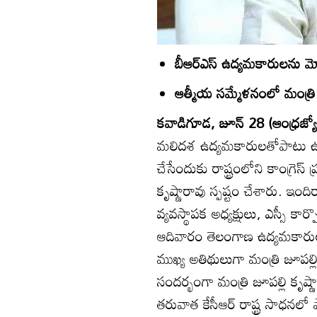
బీఆర్‌ఎస్‌ ఉద్యమకారులను మ
ఆత్మీయ సమ్మేళనంలో మంత్రి 
కవాడిగూడ, జూన్‌ 28 (ఆంధ్రజ్యో
మలిదశ ఉద్యమకారులతోపాటు ఉద్
చేసేందుకు రాష్ట్రంలోని కాంగ్రెస్‌
కృష్ణారావు స్పష్టం చేశారు. ఇం
వ్యవస్థాపక అధ్యక్షులు, ఎస్సీ కార్ప
ఆదివారం తెలంగాణ ఉద్యమకారుల 
ముఖ్య అతిథులుగా మంత్రి జూపల్లి
సందర్భంగా మంత్రి జూపల్లి కృష్ణా
తరువాత కేసీఆర్‌ రాష్ట్ర సాధనలో