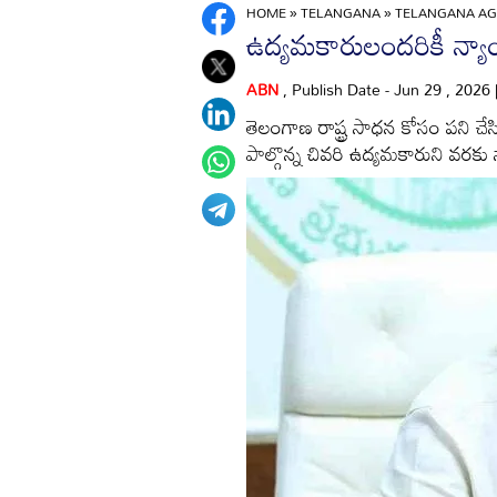
HOME
»
TELANGANA
»
TELANGANA AGI
ఉద్యమకారులందరికీ న్
ABN
, Publish Date - Jun 29 , 2026
తెలంగాణ రాష్ట్ర సాధన కోసం పని
పాల్గొన్న చివరి ఉద్యమకారుని వరకు 