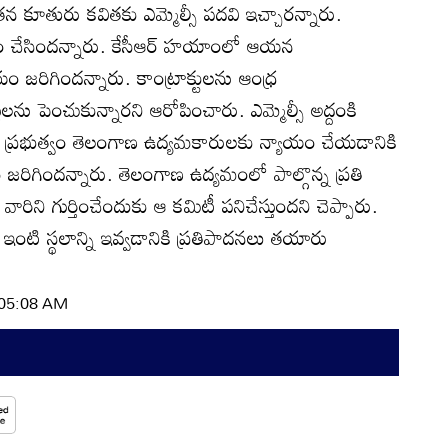
 తన కూతురు కవితకు ఎమ్మెల్సీ పదవి ఇచ్చారన్నారు.
సం చేసిందన్నారు. కేసీఆర్‌ హయాంలో ఆయన
 జరిగిందన్నారు. కాంట్రాక్టులను ఆంధ్ర
ులను పెంచుకున్నారని ఆరోపించారు. ఎమ్మెల్సీ అద్దంకి
స్‌ ప్రభుత్వం తెలంగాణ ఉద్యమకారులకు న్యాయం చేయడానికి
ం జరిగిందన్నారు. తెలంగాణ ఉద్యమంలో పాల్గొన్న ప్రతి
ారిని గుర్తించేందుకు ఆ కమిటీ పనిచేస్తుందని చెప్పారు.
ఇంటి స్థలాన్ని ఇవ్వడానికి ప్రతిపాదనలు తయారు
| 05:08 AM