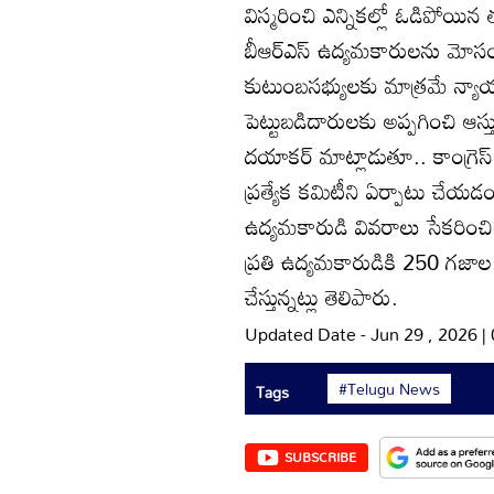
విస్మరించి ఎన్నికల్లో ఓడిపోయిన
బీఆర్‌ఎస్‌ ఉద్యమకారులను మో
కుటుంబసభ్యులకు మాత్రమే న్యాయం
పెట్టుబడిదారులకు అప్పగించి ఆస్త
దయాకర్‌ మాట్లాడుతూ.. కాంగ్రె
ప్రత్యేక కమిటీని ఏర్పాటు చేయడ
ఉద్యమకారుడి వివరాలు సేకరించి వ
ప్రతి ఉద్యమకారుడికి 250 గజాల 
చేస్తున్నట్లు తెలిపారు.
Updated Date - Jun 29 , 2026 
#Telugu News
Tags
SUBSCRIBE