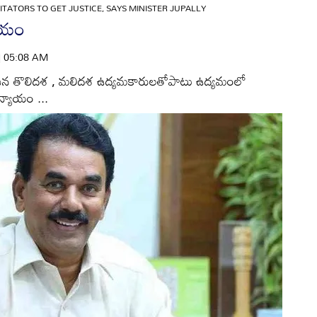
TATORS TO GET JUSTICE, SAYS MINISTER JUPALLY
యాయం
 | 05:08 AM
 చేసిన తొలిదశ , మలిదశ ఉద్యమకారులతోపాటు ఉద్యమంలో
న్యాయం ...