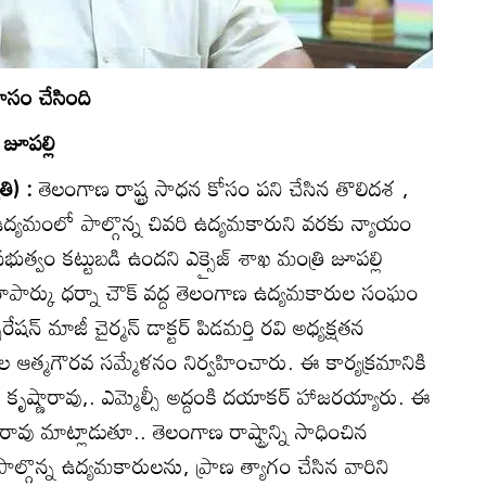
ోసం చేసింది
జూపల్లి
తి) :
తెలంగాణ రాష్ట్ర సాధన కోసం పని చేసిన తొలిదశ ,
యమంలో పాల్గొన్న చివరి ఉద్యమకారుని వరకు న్యాయం
 ప్రభుత్వం కట్టుబడి ఉందని ఎక్సైజ్‌ శాఖ మంత్రి జూపల్లి
దిరాపార్కు ధర్నా చౌక్‌ వద్ద తెలంగాణ ఉద్యమకారుల సంఘం
ొరేషన్‌ మాజీ చైర్మన్‌ డాక్టర్‌ పిడమర్తి రవి అధ్యక్షతన
ఆత్మగౌరవ సమ్మేళనం నిర్వహించారు. ఈ కార్యక్రమానికి
 కృష్ణారావు,. ఎమ్మెల్సీ అద్దంకి దయాకర్‌ హాజరయ్యారు. ఈ
రావు మాట్లాడుతూ.. తెలంగాణ రాష్ట్రాన్ని సాధించిన
 పాల్గొన్న ఉద్యమకారులను, ప్రాణ త్యాగం చేసిన వారిని