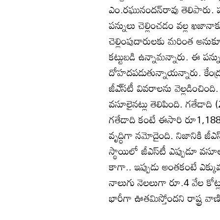
ఎం.రఘునందన్‌రావు తెలిపారు. ప
పన్నులు చెల్లించడం వల్ల ఖజా
చెల్లింపుదారులకు మరింత అనుక
కట్టుబడి ఉన్నామన్నారు. ఈ పన్ను వ
దోహదపడుతున్నాయన్నారు. కేంద్ర ఆ
జీఎ్‌సటీ వివరాలను వెల్లడించింద
వసూలైనట్లు తెలిపింది. గతేడాది
గతేడాది కంటే ఈసారి రూ1,188 క
వృద్ధిగా నమోదైంది. నిజానికి జీఎ
స్థాయిలో జీఎస్‌టీ ఎప్పుడూ వస
కాగా.. ఇప్పుడు అంతకంటే ఎక్కు
నాలుగు నెలలుగా రూ.4 వేల కోట్ల 
భారీగా ఊతమిస్తోందని రాష్ట్ర వాణి