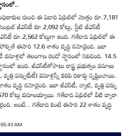
్థానంలో..
చెల్లింపుదారుల నుంచి ఈ ఏడాది ఏప్రిల్‌లో మొత్తం రూ.7,181
రల్‌ జీఎస్‌టీ రూ.2,092 కోట్లు, స్టేట్‌ జీఎస్‌టీ
జీఎస్‌టీ రూ.2,562 కోట్లుగా ఉంది. గతేడాది ఏప్రిల్‌లో ఈ
ోల్చితే ఈసారి 12.6 శాతం వృద్ధి నమోదైంది. ఇలా
స్‌టీ వసూళ్లలో తెలంగాణ రెండో స్థానంలో నిలిచింది. 14.5
థానంలో ఉంది. జీఎస్‌టీతోపాటు రాష్ట్ర ప్రభుత్వం వసూలు
 వృత్తి పన్ను(పీటీ) వసూళ్లన్నీ కలిపి రికార్డు సృష్టించాయి.
తం వృద్ధి నమోదైంది. ఇలా జీఎస్‌టీ, వ్యాట్‌, వృత్తి పన్ను
,570 కోట్లు వసూలయ్యాయి. గతేడాది ఏప్రిల్‌లో వీటి ద్వారా
ైంది. అంటే... గతేడాది కంటే ఈసారి 22 శాతం వృద్ధి
| 05:43 AM