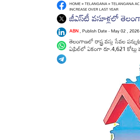
HOME
»
TELANGANA
»
TELANGANA ACH
INCREASE OVER LAST YEAR
జీఎస్‌టీ వసూళ్లలో తెలంగా
ABN
, Publish Date - May 02 , 202
తెలంగాణలో రాష్ట్ర వస్తు సేవల పన్ను
ఏప్రిల్‌లో ఏకంగా రూ.4,621 కోట్ల