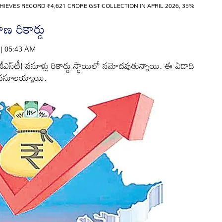
IEVES RECORD ₹4,621 CRORE GST COLLECTION IN APRIL 2026, 35%
ణ రికార్డు
6 | 05:43 AM
(జీఎస్‌టీ) వసూళ్లు రికార్డు స్థాయిలో నమోదవుతున్నాయి. ఈ ఏడాది
ు వసూలయ్యాయి.