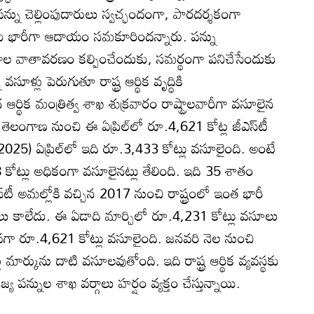
న్ను చెల్లింపుదారులు స్వచ్ఛందంగా, పారదర్శకంగా
నాకు భారీగా ఆదాయం సమకూరిందన్నారు. పన్ను
ూల వాతావరణం కల్పించేందుకు, సమర్థంగా పనిచేసేందుకు
సూళ్లు పెరుగుతూ రాష్ట్ర ఆర్థిక వృద్ధికి
ర్థిక మంత్రిత్వ శాఖ శుక్రవారం రాష్ట్రాలవారీగా వసూలైన
ి. తెలంగాణ నుంచి ఈ ఏప్రిల్‌లో రూ.4,621 కోట్ల జీఎస్‌టీ
 (2025) ఏప్రిల్‌లో ఇది రూ.3,433 కోట్లు వసూలైంది. అంటే
ోట్లు అధికంగా వసూలైనట్లు తేలింది. ఇది 35 శాతం
స్‌టీ అమల్లోకి వచ్చిన 2017 నుంచి రాష్ట్రంలో ఇంత భారీ
ూలు కాలేదు. ఈ ఏడాది మార్చిలో రూ.4,231 కోట్లు వసూలు
వగా రూ.4,621 కోట్లు వసూలైంది. జనవరి నెల నుంచి
మార్కును దాటి వసూలవుతోంది. ఇది రాష్ట్ర ఆర్థిక వ్యవస్థకు
జ్య పన్నుల శాఖ వర్గాలు హర్షం వ్యక్తం చేస్తున్నాయి.