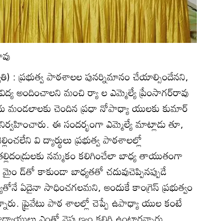
రావు
యోతి) : ప్రభుత్వ పాఠశాలల పునర్నిమానం చేయాల్సిందేనని,
 విద్య అందించాలని మంచి ర్యా ల ఎమ్మెల్యే ప్రేంసాగర్‌రావు
దు మండలాలకు చెందిన ప్రధా నోపాధ్యా యులకు కుమార్‌
 నిర్వహించారు. ఈ సందర్భంగా ఎమ్మెల్యే మాట్లాడు తూ,
ల్లించలేని వి ద్యార్థులు ప్రభుత్వ పాఠశాలల్లో
ల తల్లిదండ్రులకు నమ్మకం కలిగించేలా బాధ్య తాయుతంగా
 మైం డ్‌తో కాకుండా బాధ్యతతో చదువుచెప్పినప్పుడే
తోనే ఏదైనా సాధించగలమని, అందుకే కాంగ్రెస్‌ ప్రభుత్వం
ందన్నారు. ప్రైవేటు పాఠ శాలల్లో చెప్పే ఉపాధ్యా యుల కంటే
పాధ్యాయులు ఎంతో నైపు ణ్యం కలిగి ఉంటారన్నారు.