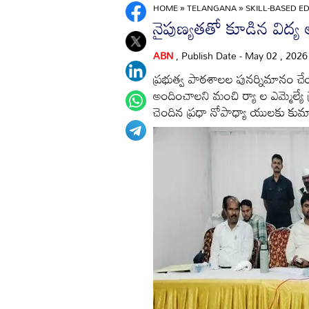
HOME
»
TELANGANA
»
SKILL-BASED E
నైపుణ్యతతో కూడిన విద్య
ABN
, Publish Date - May 02 , 202
ప్రభుత్వ పాఠశాలల పునర్నిమానం చేయాల
అందించాలని మంచి ర్యా ల ఎమ్మెల్యే
చెందిన ప్రధా నోపాధ్యా యులకు కుమార