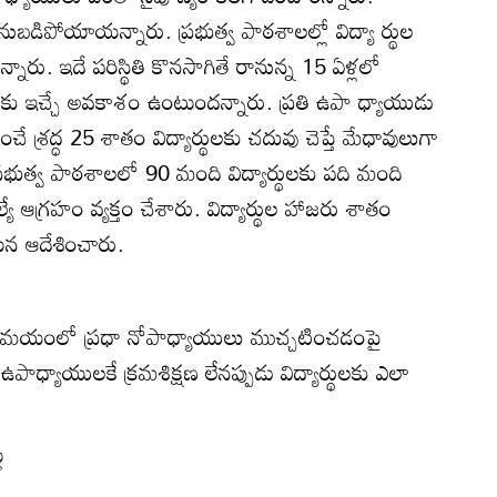
తో వెనుబడిపోయాయన్నారు. ప్రభుత్వ పాఠశాలల్లో విద్యా ర్థుల
ారు. ఇదే పరిస్థితి కొనసాగితే రానున్న 15 ఏళ్లలో
ెకు ఇచ్చే అవకాశం ఉంటుందన్నారు. ప్రతి ఉపా ధ్యాయుడు
శ్రద్ధ 25 శాతం విద్యార్థులకు చదువు చెప్తే మేధావులుగా
్రభుత్వ పాఠశాలలో 90 మంది విద్యార్థులకు పది మంది
 ఆగ్రహం వ్యక్తం చేశారు. విద్యార్థుల హాజరు శాతం
న ఆదేశించారు.
 సమయంలో ప్రధా నోపాధ్యాయులు ముచ్చటించడంపై
. ఉపాధ్యాయులకే క్రమశిక్షణ లేనప్పుడు విద్యార్థులకు ఎలా
ు