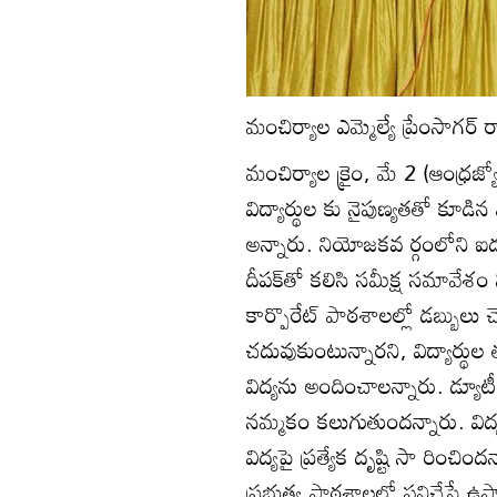
మంచిర్యాల ఎమ్మెల్యే ప్రేంసాగర్‌ 
మంచిర్యాల క్రైం, మే 2 (ఆంధ్రజ్
విద్యార్థుల కు నైపుణ్యతతో కూడిన
అన్నారు. నియోజకవ ర్గంలోని ఐ
దీపక్‌తో కలిసి సమీక్ష సమావేశం
కార్పొరేట్‌ పాఠశాలల్లో డబ్బులు చె
చదువుకుంటున్నారని, విద్యార్థు
విద్యను అందించాలన్నారు. డ్యూటీ
నమ్మకం కలుగుతుందన్నారు. విద్య
విద్యపై ప్రత్యేక దృష్టి సా రించి
ప్రభుత్వ పాఠశాలల్లో పనిచేసే ఉ