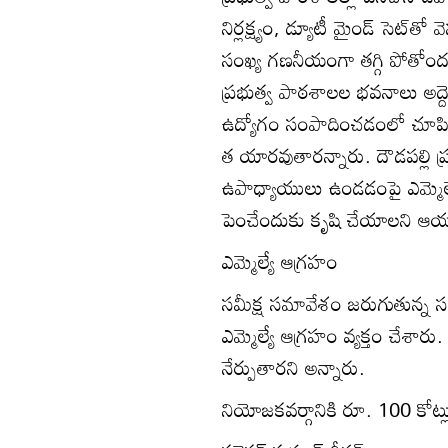
నిర్లక్ష్యం, డ్యూటీ మైండ్‌ సెట్‌
సంఖ్య గణనీయంగా తగ్గి పోతోందన్న
ప్రభుత్వ పాఠశాలల భవనాలు అద్ద
ఉద్యోగం సంపాదించడంలో చూపించే 
త యారవుతారన్నారు. దౌడపల్లి ప
ఉపాధ్యాయులు ఉండడంపై ఎమ్మెల్యే
పెంచేందుకు కృషి చేయాలని ఆయ
ఎమ్మెల్యే ఆగ్రహం
సమీక్ష సమావేశం జరుగుతున్న
ఎమ్మెల్యే ఆగ్రహం వ్యక్తం చేశారు
నేర్పుతారని అన్నారు.
నియోజకవర్గానికి రూ. 100 కోట్ల