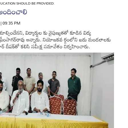
DUCATION SHOULD BE PROVIDED.
 అందించాలి
6 | 09:35 PM
్సిందేనని, విద్యార్థుల కు నైపుణ్యతతో కూడిన విద్య
 ప్రేంసాగర్‌రావు అన్నారు. నియోజకవ ర్గంలోని ఐదు మండలాలకు
్‌ దీపక్‌తో కలిసి సమీక్ష సమావేశం నిర్వహించారు.