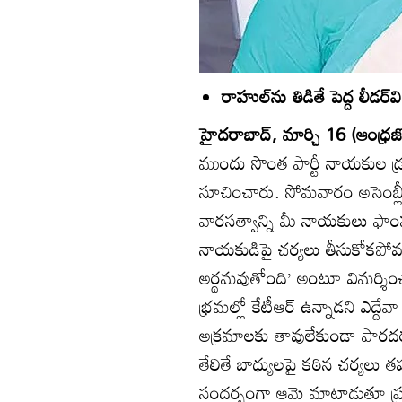
రాహుల్‌ను తిడితే పెద్ద లీడర్‌
హైదరాబాద్‌, మార్చి 16 (ఆంధ్రజ్
ముందు సొంత పార్టీ నాయకుల డ్రగ్
సూచించారు. సోమవారం అసెంబ్ల
వారసత్వాన్ని మీ నాయకులు ఫాంహౌ్
నాయకుడిపై చర్యలు తీసుకోకపోవడంత
అర్థమవుతోంది’ అంటూ విమర్శించార
భ్రమల్లో కేటీఆర్‌ ఉన్నాడని ఎద్దేవ
అక్రమాలకు తావులేకుండా పారదర్
తేలితే బాధ్యులపై కఠిన చర్యలు 
సందర్భంగా ఆమె మాట్లాడుతూ ప్రస