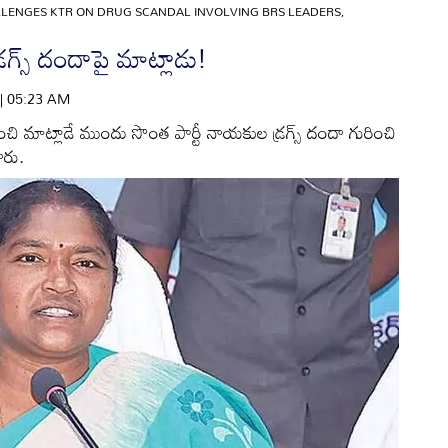
LENGES KTR ON DRUG SCANDAL INVOLVING BRS LEADERS,
డ్రగ్స్‌ దందాపై మాట్లాడు!
 | 05:23 AM
 గురించి మాట్లాడే ముందు సొంత పార్టీ నాయకుల డ్రగ్స్‌ దందా గురించి
ారు.