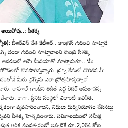
వి అయిపోవు..: సీతక్క
యోతి):
బీఆర్‌ఎస్‌ నేత కేటీఆర్‌.. కాంగ్రెస్‌ గురించి మాట్లాడే
స్‌ దందా గురించి మాట్లాడాలని మంత్రి సీతక్క
ీ ఆవరణలో ఆమె మీడియాతో మాట్లాడుతూ.. ‘మీ
‌సలలో కొనసాగిస్తున్నారు. డ్రగ్స్‌ కేసులో దొరికిన మీ
ోనే మీరు డ్రగ్స్‌ను ఎలా ప్రోత్సహిస్తున్నారో
ు. రాహుల్‌ గాంధీని తిడితే పెద్ద లీడర్‌ అవుతానన్న
ా చేశారు. కాగా, స్త్రీనిధి సంస్థలో ఎలాంటి అవినీతి,
శకంగా వ్యవహరించాలని, నిధులు దుర్వినియోగం చేసినట్లు
తప్పవని సీతక్క హెచ్చరించారు. సచివాలయంలో సమీక్ష
్తుత ఆర్థిక సంవత్సరంలో ఇప్పటికే రూ.2,064 కోట్ల