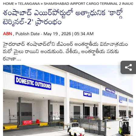
HOME
»
TELANGANA
»
SHAMSHABAD AIRPORT CARGO TERMINAL 2 INAUGU
శంషాబాద్‌ ఎయిర్‌పోర్టులో అత్యాధునిక ‘కార్గో
టెర్మినల్‌-2’ ప్రారంభం
ABN
, Publish Date - May 19 , 2026 | 05:34 AM
హైదరాబాద్‌ శంషాబాద్‌లోని జీఎంఆర్‌ అంతర్జాతీయ విమానాశ్రయం
మరో మైలు రాయిని అందుకుంది. దేశీయ, అంతర్జాతీయ సరుకు
రవాణా...