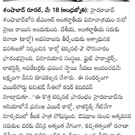
శంషాబాద్‌ రూరల్‌, మే 18 (ఆంధ్రజ్యోతి):
హైదరాబాద్‌
శంషాబాద్‌లోని జీఎంఆర్‌ అంతర్జాతీయ విమానాశ్రయం మరో
మైలు రాయిని అందుకుంది. దేశీయ, అంతర్జాతీయ సరుకు
రవాణా (కార్గో) అవసరాలను తీర్చేందుకు అత్యాధునిక
వసతులతో నిర్మించిన ‘కార్గో టెర్మినల్‌-2’ సోమవారం
ప్రారంభమైంది. విమానయాన సంస్థలు, ఫ్రైట్‌ ఫార్వార్డర్స్‌,
లాజిస్టిక్స్‌ ఆపరేటర్లకు ప్రపంచ స్థాయి సేవలు అందించడమే
లక్ష్యంగా దీనిని రూపకల్పన చేశారు. ఈ సందర్భంగా
ఎయిర్‌పోర్టు లిమిటెడ్‌ సీఈవో కదిర్‌ కదిరవన్‌
మాట్లాడుతూ..‘‘ఈ కొత్త టెర్మినల్‌ ప్రారంభం హైదరాబాద్‌ను
ఆసియాలోనే ప్రముఖ ఎయిర్‌ కార్గో, లాజిస్టిక్స్‌ గేట్‌వేగా
మార్చడంలో కీలక పాత్ర పోషిస్తుంది. ఔషధాల నుంచి అత్యవసర
సరుకుల వరకు దేనినై అత్యంత వేగంగా, కచ్చితత్వంతో రవాణా