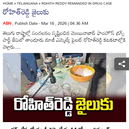
HOME
»
TELANGANA
»
ROHITH REDDY REMANDED IN DRUG CASE
రోహిత్‌రెడ్డి జైలుకు
ABN
, Publish Date - Mar 16 , 2026 | 04:36 AM
తెలుగు రాష్ట్రాల్లో సంచలనం సృష్టించిన మొయినాబాద్‌ ఫాంహౌస్‌ డ్రగ్స్‌
పార్టీ కేసులో తాండూరు మాజీ ఎమ్మెల్యే పైలట్‌ రోహిత్‌రెడ్డి కటకటాల్లోకి
వెళ్లారు....