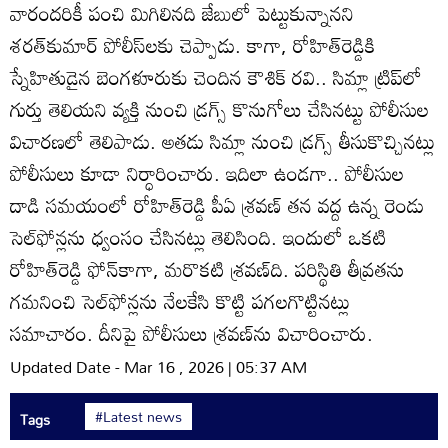
వారందరికీ పంచి మిగిలినది జేబులో పెట్టుకున్నానని
శరత్‌కుమార్‌ పోలీస్‌లకు చెప్పాడు. కాగా, రోహిత్‌రెడ్డికి
స్నేహితుడైన బెంగళూరుకు చెందిన కౌశిక్‌ రవి.. సిమ్లా ట్రిప్‌లో
గుర్తు తెలియని వ్యక్తి నుంచి డ్రగ్స్‌ కొనుగోలు చేసినట్టు పోలీసుల
విచారణలో తెలిపాడు. అతడు సిమ్లా నుంచి డ్రగ్స్‌ తీసుకొచ్చినట్లు
పోలీసులు కూడా నిర్ధారించారు. ఇదిలా ఉండగా.. పోలీసుల
దాడి సమయంలో రోహిత్‌రెడ్డి పీఏ శ్రవణ్‌ తన వద్ద ఉన్న రెండు
సెల్‌ఫోన్లను ధ్వంసం చేసినట్లు తెలిసింది. ఇందులో ఒకటి
రోహిత్‌రెడ్డి ఫోన్‌కాగా, మరొకటి శ్రవణ్‌ది. పరిస్థితి తీవ్రతను
గమనించి సెల్‌ఫోన్లను నేలకేసి కొట్టి పగలగొట్టినట్లు
సమాచారం. దీనిపై పోలీసులు శ్రవణ్‌ను విచారించారు.
Updated Date - Mar 16 , 2026 | 05:37 AM
#Latest news
Tags