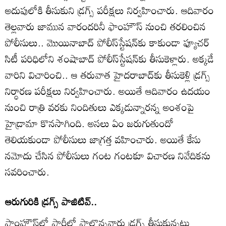
అదుపులోకి తీసుకుని డ్రగ్స్‌ పరీక్షలు నిర్వహించారు. ఆదివారం
తెల్లవారు జామున వారందరినీ ఫాంహౌస్‌ నుంచి తరలించిన
పోలీసులు.. మొయినాబాద్‌ పోలీస్‌స్టేషన్‌కు కాకుండా ఫ్యూచర్‌
సిటీ పరిధిలోని శంషాబాద్‌ పోలీస్‌స్టేషన్‌కు తీసుకెళ్లారు. అక్కడే
వారిని విచారించి.. ఆ తరువాత హైదరాబాద్‌కు తీసుకెళ్లి డ్రగ్స్‌
నిర్ధారణ పరీక్షలు నిర్వహించారు. అయితే ఆదివారం ఉదయం
నుంచి రాత్రి వరకు నిందితులు ఎక్కడున్నారన్న అంశంపై
హైడ్రామా కొనసాగింది. అసలు ఏం జరుగుతుందో
తెలియకుండా పోలీసులు జాగ్రత్త వహించారు. అయితే కేసు
నమోదు చేసిన పోలీసులు గంట గంటకూ విచారణ నివేదికను
సవరించారు.
ఆరుగురికి డ్రగ్స్‌ పాజిటివ్‌..
ఫాంహౌస్‌లో పార్టీలో పాల్గొన్నవారు డ్రగ్స్‌ తీసుకున్నట్లు