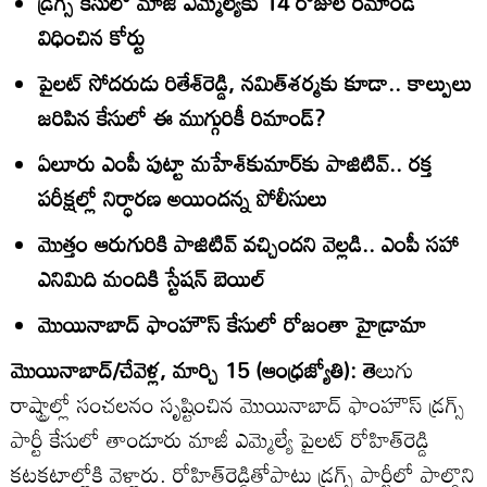
డ్రగ్స్‌ కేసులో మాజీ ఎమ్మెల్యేకు 14 రోజుల రిమాండ్‌
విధించిన కోర్టు
పైలట్‌ సోదరుడు రితేశ్‌రెడ్డి, నమిత్‌శర్మకు కూడా.. కాల్పులు
జరిపిన కేసులో ఈ ముగ్గురికీ రిమాండ్‌?
ఏలూరు ఎంపీ పుట్టా మహేశ్‌కుమార్‌కు పాజిటివ్‌.. రక్త
పరీక్షల్లో నిర్ధారణ అయిందన్న పోలీసులు
మొత్తం ఆరుగురికి పాజిటివ్‌ వచ్చిందని వెల్లడి.. ఎంపీ సహా
ఎనిమిది మందికి స్టేషన్‌ బెయిల్‌
మొయినాబాద్‌ ఫాంహౌస్‌ కేసులో రోజంతా హైడ్రామా
మొయినాబాద్‌/చేవెళ్ల, మార్చి 15 (ఆంధ్రజ్యోతి): తె
లుగు
రాష్ట్రాల్లో సంచలనం సృష్టించిన మొయినాబాద్‌ ఫాంహౌస్‌ డ్రగ్స్‌
పార్టీ కేసులో తాండూరు మాజీ ఎమ్మెల్యే పైలట్‌ రోహిత్‌రెడ్డి
కటకటాల్లోకి వెళ్లారు. రోహిత్‌రెడ్డితోపాటు డ్రగ్స్‌ పార్టీలో పాల్గొని