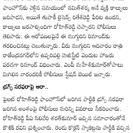
ఫాంహౌస్‌కు వెళ్లిన సమయంలో నమిత్‌శర్మ అనే వ్యక్తి కాల్పులు
జరిపాడని, అయితే తుపాకీ లైసెన్స్‌ రితేశ్‌రెడ్డి పేరిట ఉందని,
కాల్పులు జరపాల్సిందిగా రోహిత్‌రెడ్డి చెప్పారని పోలీసులు
తెలిపారు. ఈ ఆరోపణలపైనే ఈ ముగ్గురిని రిమాండ్‌కు
తరలించినట్లు చెబుతున్నారు. వీరు ముగ్గురిని ఆదివారం రాత్రి
రాజేంద్రనగర్‌లోని ఉప్పరిపల్లి మెజిస్ట్రేట్‌ ఎందుట హాజరు
పరచగా రిమాండ్‌ విధించారు. ఎంపీ మహేశ్‌కుమార్‌తోపాటు
మిగిలిన వారందరికీ పోలీసులు స్టేషన్‌ బెయిల్‌ ఇచ్చారు.
డ్రగ్స్‌ సరఫరాపై ఆరా..
పైలట్‌ రోహిత్‌రెడ్డి ఫాంహౌస్‌లో జరిగిన పార్టీకి డ్రగ్స్‌ సరఫరా
జరిగిన అంశంపై పోలీసులు మరిన్ని వివరాలు సేకరించారు.
రోహిత్‌రెడ్డి పీఏ సిలివేరి శరత్‌కుమార్‌ ఇచ్చిన సమాచారంతోనే
కౌశిక్‌ రవిని ప్రశ్నించారు. రెండు కొకైన్‌ ప్యాకెట్లను పార్టీకి వచ్చిన