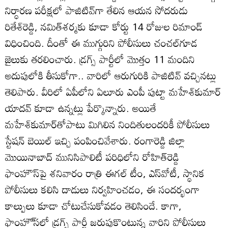
నిర్ధారణ పరీక్షలో పాజిటివ్‌గా తేలిన ఆయన సోదరుడు
రితేశ్‌రెడ్డి, నమిత్‌శర్మకు కూడా కోర్టు 14 రోజుల రిమాండ్‌
విధించింది. దీంతో ఈ ముగ్గురిని పోలీసులు చంచల్‌గూడ
జైలుకు తరలించారు. డ్రగ్స్‌ పార్టీలో మొత్తం 11 మందిని
అదుపులోకి తీసుకోగా.. వారిలో ఆరుగురికి పాజిటివ్‌ వచ్చినట్లు
తెలిపారు. వీరిలో ఏపీలోని ఏలూరు ఎంపీ పుట్టా మహేశ్‌కుమార్‌
యాదవ్‌ కూడా ఉన్నట్లు పేర్కొన్నారు. అయితే
మహేశ్‌కుమార్‌తోపాటు మిగిలిన నిందితులందరికీ పోలీసులు
స్టేషన్‌ బెయిల్‌ ఇచ్చి పంపించివేశారు. రంగారెడ్డి జిల్లా
మొయినాబాద్‌ మునిసిపాలిటీ పరిధిలోని రోహిత్‌రెడ్డి
ఫాంహౌస్‌పై శనివారం రాత్రి ఈగల్‌ టీం, ఎస్‌వోటీ, స్థానిక
పోలీసులు కలిసి దాడులు నిర్వహించడం, ఈ సందర్భంగా
కాల్పులు కూడా చోటుచేసుకోవడం తెలిసిందే. కాగా,
ఫాంహౌ్‌సలో డ్రగ్స్‌ పార్టీ జరుపుకొంటున్న వారిని పోలీసులు