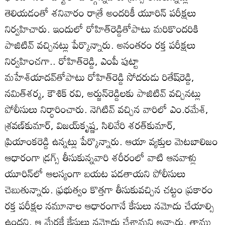
తెలియడంతో శనివారం రాత్రే అందరికీ యూరిన్‌ పరీక్షలు
నిర్వహిచారు. ఇందులో రోహిత్‌రెడ్డితోపాటు మరికొందరికి
పాజిటివ్‌ వచ్చినట్లు పేర్కొన్నారు. అనంతరం రక్త పరీక్షలు
నిర్వహించగా.. రోహిత్‌రెడ్డి, ఎంపీ పుట్టా
మహేశ్‌యాదవ్‌తోపాటు రోహిత్‌రెడ్డి సోదరుడు రితేష్‌‌రెడ్డి,
నమిత్‌శర్మ, కౌశిక్‌ రవి, అర్జున్‌రెడ్డిలకు పాజిటివ్‌ వచ్చినట్లు
పోలీసులు నిర్ధారించారు. నెగిటివ్‌ వచ్చిన వారిలో ఎం.రమేశ్‌,
శ్రవణ్‌కుమార్‌, విజయ్‌కృష్ణ, సిలివేరి శరత్‌కుమార్‌,
ప్రియాంకరెడ్డి ఉన్నట్లు పేర్కొన్నారు. ఆయా వ్యక్తుల మెటబాలిజం
ఆధారంగా డ్రగ్స్‌ తీసుకున్నవారి శరీరంలో వాటి ఆనవాళ్లు
యూరిన్‌లో ఆలస్యంగా బయట పడతాయని పోలీసులు
చెబుతున్నారు. ఫ్రభుత్వం కొత్తగా తీసుకువచ్చిన చట్టం ప్రకారం
రక్త పరీక్షల నమూనాల ఆధారంగానే కేసులు నమోదు చేయాల్సి
ఉందని, ఆ మేరకే కేసులు నమోదు చేశామని అన్నారు. తాము