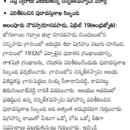
సప్త స్వరాలు పలుకుతున్న చెన్నకేశవస్వామి మూర్తి
పరిశీలించిన పురావస్తుశాఖ సిబ్బంది
అలంపూరు చౌరస్తా/మానవపాడు, ఏప్రిల్‌ 19(ఆంధ్రజ్యోతి):
జోగుళాంబ గద్వాల జిల్లా మానవపాడు మండలంలోని
చెన్నిపాడు గ్రామంలో అరుదైన శిలా విగ్రహం వెలుగు చూసింది.
గ్రామంలో 1932లో ఏర్పాటైన పురాతన గ్రంథాలయాన్ని,
తాళపత్ర గ్రంథాలను, చరిత్రను పరిశీలించేందుకు పురావస్తుశాఖ
సిబ్బంది పర్యటించారు. గ్రామంలోని చెన్నకేశస్వామి ఆలయ
విశిష్ఠతపై గ్రామపెద్దలు ముల్కి సీతారామిరెడ్డి, రావిచెట్టు
తిరుమలనాథ్‌రెడ్డి వారికి వివరించారు. ఆలయం ఆవరణలో
ప్రతిష్ఠించి ఉన్న చెన్నకేశవస్వామి విగ్రహాన్ని పరిశీలించిన
పురావస్తుశాఖ సిబ్బంది అది అత్యంత అరుదైనదిగా గుర్తించారు.
విగ్రహాన్ని రాయితో మీటగా ఒక్కో చోట ఒక్కో రీతిగా
సప్తస్వరాలు పలుకుతున్నట్లు గుర్తించారు. ఉమ్మడి