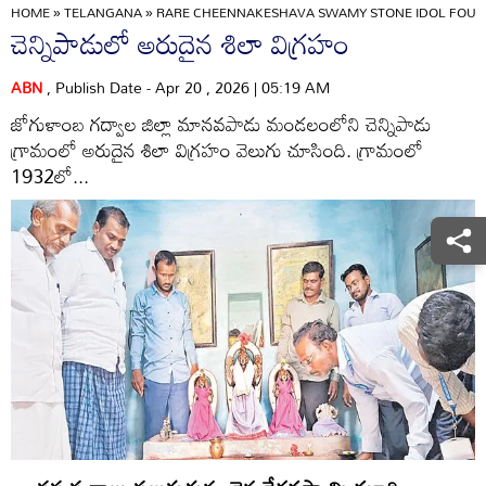
HOME
»
TELANGANA
»
RARE CHEENNAKESHAVA SWAMY STONE IDOL FOUN
చెన్నిపాడులో అరుదైన శిలా విగ్రహం
ABN
, Publish Date - Apr 20 , 2026 | 05:19 AM
జోగుళాంబ గద్వాల జిల్లా మానవపాడు మండలంలోని చెన్నిపాడు
గ్రామంలో అరుదైన శిలా విగ్రహం వెలుగు చూసింది. గ్రామంలో
1932లో...