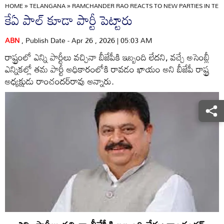
HOME
»
TELANGANA
»
RAMCHANDER RAO REACTS TO NEW PARTIES IN TELA
కేఏ పాల్‌ కూడా పార్టీ పెట్టారు
ABN
, Publish Date - Apr 26 , 2026 | 05:03 AM
రాష్ట్రంలో ఎన్ని పార్టీలు వచ్చినా బీజేపీకి ఇబ్బంది లేదని, వచ్చే అసెంబ్లీ
ఎన్నికల్లో తమ పార్టీ అధికారంలోకి రావడం ఖాయం అని బీజేపీ రాష్ట్ర
అధ్యక్షుడు రాంచందర్‌రావు అన్నారు.