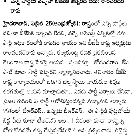
ఎన్ని పార్టీలు వచ్చినా బీజేపీకి ఇబ్బంది లేదు: రాంచందర్‌
రావు
హైదరాబాద్‌, ఏప్రిల్‌ 25(ఆంధ్రజ్యోతి): రా
ష్ట్రంలో ఎన్ని పార్టీలు
వచ్చినా బీజేపీకి ఇబ్బంది లేదని, వచ్చే అసెంబ్లీ ఎన్నికల్లో తమ
పార్టీ అధికారంలోకి రావడం ఖాయం అని బీజేపీ రాష్ట్ర అధ్యక్షుడు
రాంచందర్‌రావు అన్నారు. కల్వకుంట్ల కవిత ప్రకటించిన
తెలంగాణ రాష్ట్ర సేనపై ఆయన.. స్పందిస్తూ.. కోదండరాం, కేఏ
పాల్‌ కూడా పార్టీ పెట్టారని వ్యాఖ్యానించారు. శనివారం బీజేపీ
రాష్ట్ర కార్యాలయంలో జరిగిన జిల్లాస్థాయి నాయకుల శిక్షణ
తరగతుల్లో ఆయన మాట్లాడుతూ.. ఎవరు పార్టీ ఏర్పాటు చేసినా,
ప్రజల గురించి ఏ పార్టీ ఆలోచిస్తుందన్నది ముఖ్యమని అన్నారు.
‘గతంలో టీఆర్‌ఎస్‌.. ఇప్పుడు బీఆర్‌ఎస్‌.. ఈ పార్టీకి పుట్టబోయే
బిడ్డ పేరు కూడా టీఆర్‌ఎస్‌ అట.. ! వీరంతా కూడా రాష్ట్రాన్ని
దోచుకోవడమే తప్ప చేస్తున్నదేమిటి?’ అని ప్రశ్నించారు. రిటైర్డు