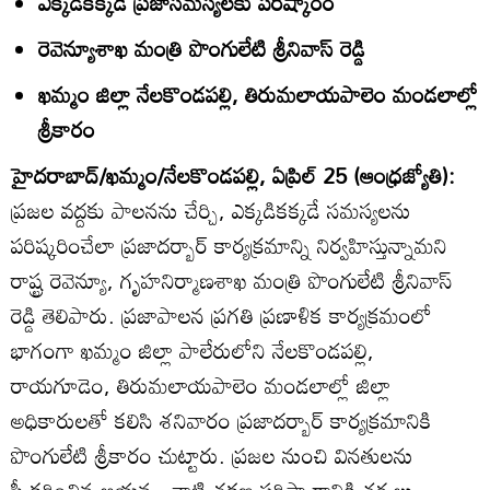
ఎక్కడికక్కడే ప్రజాసమస్యలకు పరిష్కారం
రెవెన్యూశాఖ మంత్రి పొంగులేటి శ్రీనివాస్‌ రెడ్డి
ఖమ్మం జిల్లా నేలకొండపల్లి, తిరుమలాయపాలెం మండలాల్లో
శ్రీకారం
హైదరాబాద్‌/ఖమ్మం/నేలకొండపల్లి, ఏప్రిల్‌ 25 (ఆంధ్రజ్యోతి):
ప్రజల వద్దకు పాలనను చేర్చి, ఎక్కడికక్కడే సమస్యలను
పరిష్కరించేలా ప్రజాదర్బార్‌ కార్యక్రమాన్ని నిర్వహిస్తున్నామని
రాష్ట్ర రెవెన్యూ, గృహనిర్మాణశాఖ మంత్రి పొంగులేటి శ్రీనివాస్‌
రెడ్డి తెలిపారు. ప్రజాపాలన ప్రగతి ప్రణాళిక కార్యక్రమంలో
భాగంగా ఖమ్మం జిల్లా పాలేరులోని నేలకొండపల్లి,
రాయగూడెం, తిరుమలాయపాలెం మండలాల్లో జిల్లా
అధికారులతో కలిసి శనివారం ప్రజాదర్బార్‌ కార్యక్రమానికి
పొంగులేటి శ్రీకారం చుట్టారు. ప్రజల నుంచి వినతులను