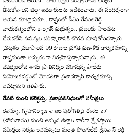
స్వీకరించిన ఆయన.. వాటి తక్షణ పరిష్కారానికి చర్యలు
తీసుకోవాలని జిల్లా అధికారులను ఆదేశించారు. ఈ సందర్భంగా
ఆయన మాట్లాడుతూ.. రాష్ట్రంలో సీఎం రేవంత్‌రెడ్డి
నాయకత్వంలోని కాంగ్రెస్‌ ప్రభుత్వం.. ప్రజలకు పాలనను
చేరువచేసి సమస్యల పరిష్కారానికి చొరవ చూపుతోందన్నారు.
ప్రస్తుతం ప్రజాపాలన 99 రోజుల ప్రగతి ప్రణాళిక కార్యక్రమాన్ని
రాష్ట్రమంతా అద్భుతంగా నిర్వహిస్తున్నామన్నారు. ఈ
నేపథ్యంలోనే తాను ప్రాతినిధ్యం వహిస్తున్న పాలేరు
నియోజకవర్గంలో మోడల్‌గా ప్రజాదర్బార్‌ కార్యక్రమాన్ని
చేపట్టామని తెలిపారు.
రేపటి నుంచి కలెక్టర్లు, ప్రజాప్రతినిధులతో సమీక్షలు
రెవెన్యూ, గృహనిర్మాణ శాఖల పురోగతిపై ఈనెల 27
(సోమవారం) నుంచి ఉమ్మడి జిల్లాల వారీగా క్షేత్రస్థాయి
సమీక్షలు నిర్వహించనున్నట్లు మంత్రి పొంగులేటి శ్రీనివాస్‌ రెడ్డి