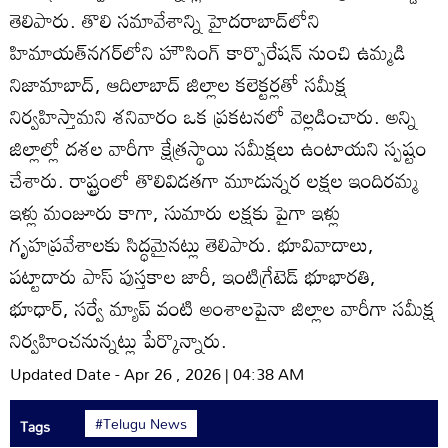
తెలిపారు. తొలి సమావేశాన్ని హైదరాబాద్‌లోని
హిమాయత్‌నగర్‌లోని హౌసింగ్‌ కార్పొరేషన్‌ నుంచి ఉమ్మడి
నిజామాబాద్‌, ఆదిలాబాద్‌ జిల్లాల కలెక్టర్లతో సమీక్ష
నిర్వహిస్తామని శనివారం ఒక ప్రకటనలో వెల్లడించారు. అన్ని
జిల్లాల్లో దశల వారీగా క్షేత్రస్థాయి సమీక్షలు ఉంటాయని స్పష్టం
చేశారు. రాష్ట్రంలో తొలివిడతగా మూడున్నర లక్షల ఇందిరమ్మ
ఇళ్లు మంజూరు కాగా, సుమారు లక్షకు పైగా ఇళ్లు
గృహప్రవేశాలకు సిద్ధమైనట్లు తెలిపారు. భూవివాదాలు,
పట్టాదారు పాస్‌ పుస్తకాల జారీ, ఇంటిగ్రేటెడ్‌ భూభారతి,
భూధార్‌, సర్వే మ్యాప్‌ వంటి అంశాలపైనా జిల్లాల వారీగా సమీక్ష
నిర్వహించనున్నట్లు పేర్కొన్నారు.
Updated Date - Apr 26 , 2026 | 04:38 AM
#Telugu News
Tags