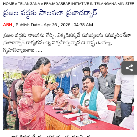
HOME
»
TELANGANA
»
PRAJADARBAR INITIATIVE IN TELANGANA MINISTE
ప్రజల వద్దకు పాలనలా ప్రజాదర్బార్‌
ABN
, Publish Date - Apr 26 , 2026 | 04:38 AM
ప్రజల వద్దకు పాలనను చేర్చి, ఎక్కడికక్కడే సమస్యలను పరిష్కరించేలా
ప్రజాదర్బార్‌ కార్యక్రమాన్ని నిర్వహిస్తున్నామని రాష్ట్ర రెవెన్యూ,
గృహనిర్మాణశాఖ ....