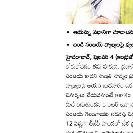
ఆయన్ను ప్రధానిగా చూడాల
బండి సంజయ్‌ వ్యాఖ్యలపై ధ్వజ
హైదరాబాద్‌, ఫిబ్రవరి 4 (ఆంధ్రజ్
కోరుకోవడం తమ హక్కని, ప్రజాస్వ
సంజయ్‌ కాదని మంత్రి పొన్నం ప్ర
వ్యాఖ్యలపై ఆయన బుధవారం ఒక ప
విమర్శలు చేయడమంటే ఆకాశం మ
మీదే పడుతుందని కౌంటర్‌ ఇచ్చార
సంజయ్‌ తెలంగాణకు అదనపు నిధులు
12 ఏళ్లుగా బీజేపీ పాలనలో దేశ ప
సార్వభౌమత్వాన్ని అమెరికాకు తాక