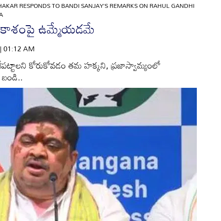
AKAR RESPONDS TO BANDI SANJAY'S REMARKS ON RAHUL GANDHI
A
 ఆకాశంపై ఉమ్మేయడమే
 | 01:12 AM
చేపట్టాలని కోరుకోవడం తమ హక్కని, ప్రజాస్వామ్యంలో
ి బండి..