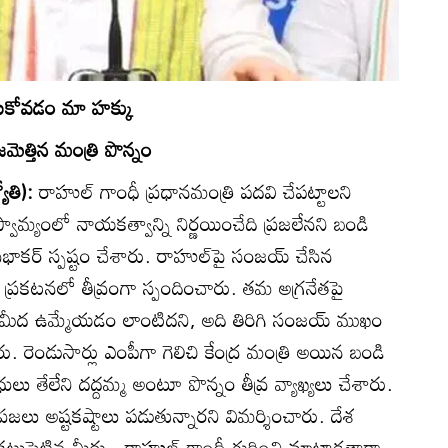
నుకోవడం మా హక్కు
మెత్తిన మంత్రి పొన్నం
యోతి):
రాహుల్‌ గాంధీ ప్రధానమంత్రి పదవి చేపట్టాలని
ామ్యంలో నాయకత్వాన్ని నిర్ణయించేది ప్రజలేనని బండి
భాకర్‌ స్పష్టం చేశారు. రాహుల్‌పై సంజయ్‌ చేసిన
్రకటనలో తీవ్రంగా స్పందించారు. తమ అగ్రనేతపై
ీద ఉమ్మేయడం లాంటిదని, అది తిరిగి సంజయ్‌ ముఖం
ు. రెండుసార్లు ఎంపీగా గెలిచి కేంద్ర మంత్రి అయిన బండి
 తేలేని దద్దమ్మ అంటూ పొన్నం తీవ్ర వ్యాఖ్యలు చేశారు.
్రజలు అష్టకష్టాలు పడుతున్నారని విమర్శించారు. దేశ
ట్టుపెట్టిన మీరు.. రాహుల్‌ గాంధీ గురించి మాట్లాడతారా