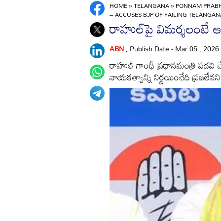
HOME
»
TELANGANA
»
PONNAM PRABH
– ACCUSES BJP OF FAILING TELANGAN
రాహుల్‌పై విమర్శలంటే
ABN
, Publish Date - Mar 05 , 2026
రాహుల్‌ గాంధీ ప్రధానమంత్రి పదవి 
నాయకత్వాన్ని నిర్ణయించేది ప్రజలేనన