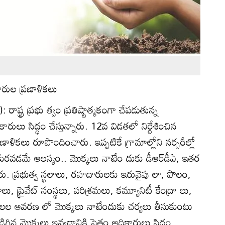
కారుల ప్రణాళికలు
: రాష్ట్ర ప్రభు త్వం ప్రతిష్టాత్మకంగా చేపడుతున్న
రులు సిద్ధం చేస్తున్నారు. 12వ విడతలో నిర్దేశించిన
క ప్రణాళికలు రూపొందించారు. ఇప్పటికే గ్రామాల్లోని నర్సరీల్లో
 కురవడమే ఆలస్యం.. మొక్కలు నాటేం దుకు డీఆర్‌డీఏ, ఇతర
రు. ప్రభుత్వ స్థలాలు, రహదారులకు ఇరువైపు లా, పొలం,
లు, ప్రైవేట్‌ సంస్థలు, పరిశ్రమలు, కమ్యూనిటీ కేంద్రా లు,
ాలల ఆవరణ లో మొక్కలు నాటేందుకు చర్యలు తీసుకుంటు
డిగిన మొక్కలు ఇవ్వడానికి సైతం అధికారులు సిద్ధం