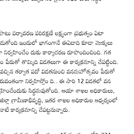
ాటు పర్యావరణ పరిరక్షణే లక్ష్యంగా ప్రభుత్వం ఏటా
 చేపడుతోంది ఇందులో భాగంగానే ఈఏడాది కూడా మొక్కలు
్మకంగా నిర్వహించేం దుకు కార్యాచరణ రూపొందించింది. గత
ేరుతో తొమ్మిది విడతలుగా ఈ కార్యక్రమాన్ని చేపట్టింది.
లోకి వచ్చిన తర్వాత పదో విడతనుంచి వనమహోత్సవం పేరుతో
విజయవంతంగా నిర్వహిస్తోం ది.. ఈ సారి 12 విడతలో వన
్వహించేందుకు సిద్ధమవుతోంది. ఆయా శాఖల అధికారులు,
 జిల్లా గ్రామీణాభివృద్ధి, ఇతర శాఖల అధికారుల ఆధ్వర్యంలో
ే కార్యక్రమాన్ని చేపట్టనున్నారు.