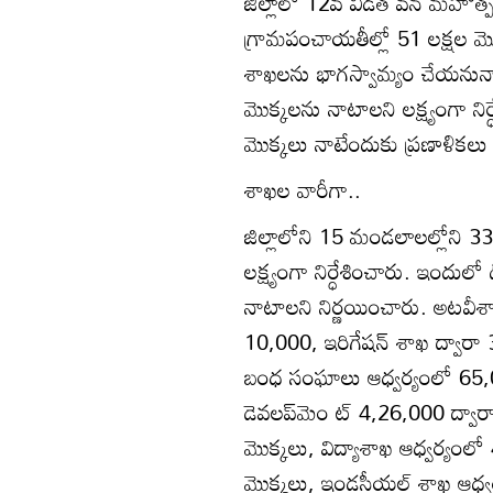
జిల్లాలో 12వ విడత వన మహోత
గ్రామపంచాయతీల్లో 51 లక్షల మొక్
శాఖలను భాగస్వామ్యం చేయనున్న
మొక్కలను నాటాలని లక్ష్యంగా నిర
మొక్కలు నాటేందుకు ప్రణాళికలు స
శాఖల వారీగా..
జిల్లాలోని 15 మండలాలల్లోని 3
లక్ష్యంగా నిర్ధేశించారు. ఇందు
నాటాలని నిర్ణయించారు. అటవీశా
10,000, ఇరిగేషన్‌ శాఖ ద్వార
బంధ సంఘాలు ఆధ్వర్యంలో 65,000
డెవలప్‌మెం ట్‌ 4,26,000 ద్వార
మొక్కలు, విద్యాశాఖ ఆధ్వర్యం
మొక్కలు, ఇండస్ట్రీయల్‌ శాఖ ఆధ్వ