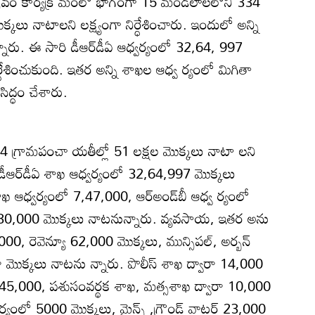
్పవం కార్యక్ర మంలో భాగంగా 15 మండలాలలోని 334
కలు నాటాలని లక్ష్యంగా నిర్ధేశించారు. ఇందులో అన్ని
ారు. ఈ సారి డీఆర్‌డీఏ ఆధ్వర్యంలో 32,64, 997
్ధేశించుకుంది. ఇతర అన్ని శాఖల ఆధ్వ ర్యంలో మిగితా
ిద్ధం చేశారు.
34 గ్రామపంచా యతీల్లో 51 లక్షల మొక్కలు నాటా లని
లో డీఆర్‌డీఏ శాఖ ఆధ్వర్యంలో 32,64,997 మొక్కలు
ఖ ఆధ్వర్యంలో 7,47,000, ఆర్‌అండ్‌బీ ఆధ్వ ర్యంలో
ా 30,000 మొక్కలు నాటనున్నారు. వ్యవసాయ, ఇతర అను
, రెవెన్యూ 62,000 మొక్కలు, మున్సిపల్‌, అర్బన్‌
ా మొక్కలు నాటను న్నారు. పొలీస్‌ శాఖ ద్వారా 14,000
లో 45,000, పశుసంవర్థక శాఖ, మత్సశాఖ ద్వారా 10,000
ర్యంలో 5000 మొక్కలు, మైన్స్‌ ,గ్రౌండ్‌ వాటర్‌ 23,000