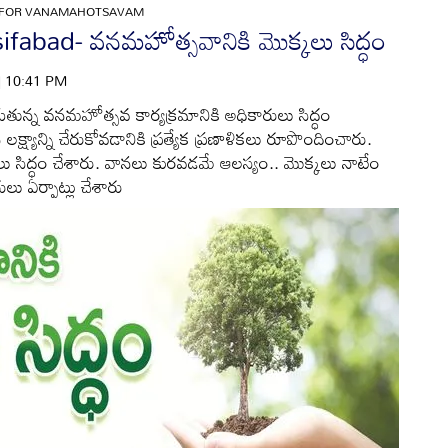
 FOR VANAMAHOTSAVAM
bad- వనమహోత్సవానికి మొక్కలు సిద్ధం
 | 10:41 PM
 చేపడుతున్న వనమహోత్సవ కార్యక్రమానికి అధికారులు సిద్ధం
న లక్ష్యాన్ని చేరుకోవడానికి ప్రత్యేక ప్రణాళికలు రూపొందించారు.
ొక్కలు సిద్ధం చేశారు. వానలు కురవడమే ఆలస్యం.. మొక్కలు నాటేం
ు ఏర్పాట్లు చేశారు