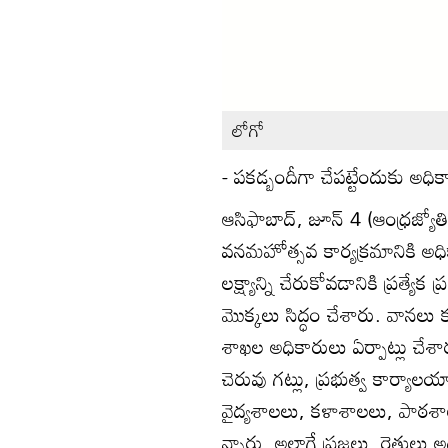
లోగో
- పకడ్బందీగా చేపట్టేందుకు అధి
ఆసిఫాబాద్‌, జూన్‌ 4 (ఆంధ్రజ్యోతి)
వనమహోత్సవ కార్యక్రమానికి అధికా
లక్ష్యాన్ని చేరుకోవడానికి ప్రత్యే
మొక్కలు సిద్ధం చేశారు. వానలు
శాఖల అధికారులు ఏర్పాట్లు చేశా
చెరువు గట్లు, ప్రభుత్వ కార్యాలయా
వైద్యశాలలు, కళాశాలలు, పాఠశ
న్నారు. అలాగే ప్రజలు, రైతులు అ