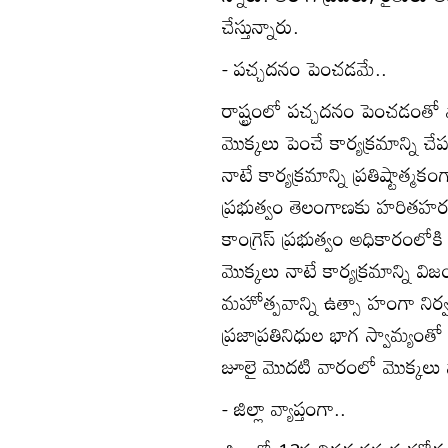
చేస్తున్నారు.
- పచ్చదనం పెంచడమే..
రాష్ట్రంలో పచ్చదనం పెంచడంతో ప
మొక్కలు పెంచే కార్యక్రమాన్ని
నాటే కార్యక్రమాన్ని ప్రతిష్టాత
ప్రభుత్వం తెలంగాణకు హరితహరం ప
కాంగ్రెస్‌ ప్రభుత్వం అధికారం
మొక్కలు నాటే కార్యక్రమాన్ని 
మహోత్పవాన్ని ఉత్సా హంగా నిర
ప్రజాప్రతినిధుల భాగ స్వామ్యంతో
జూలై మొదటి వారంలో మొక్కలు నాట
- జిల్లా వ్యాప్తంగా..