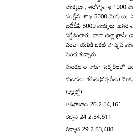
మొక్కలు , ఆరోగ్యశాఖ 1000 మొక్కల
సంక్షేమ శాఖ 5000 మొక్కలు, ఎస్సీ
ఐటీడీఏ 5000 మొక్కలు ,ఇతర శ
నిర్దేశించారు. కాగా జిల్లా గ్ర
పంచా యతీకి ఒకటి చొప్పున మొత
పెంచుతున్నారు.
మండలాల వారీగా నర్సరీలలో పెం
మండలం జీపీలు(నర్సరీలు) మొక
(లక్షల్లో)
ఆసిఫాబాద్‌ 26 2,54,161
రెబ్బెన 24 2,34,611
తిర్యాణి 29 2,83,488