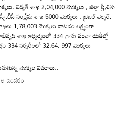
ు, విద్యత్‌ శాఖ 2,04,000 మొక్కలు , జిల్లా స్త్రీ,శిశు
,బీసీ సంక్షేమ శాఖ 5000 మొక్కలు , ట్రైబల్‌ వెల్పెర్‌,
ాఖలు 1,78,003 మొక్కలు నాటడం లక్ష్యంగా
ామీ ణాభివృది శాఖ ఆధ్వర్యంలో 334 గ్రామ పంచా యతీల్లో
్తం 334 నర్సరీలలో 32,64, 997 మొక్కలు
చుతున్న మొక్కల వివరాలు..
్కల పెంపకం