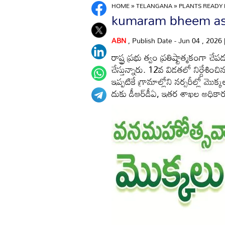
HOME
»
TELANGANA
»
PLANTS READY
kumaram bheem asifa
ABN
, Publish Date - Jun 04 , 2026
రాష్ట్ర ప్రభు త్వం ప్రతిష్టాత్మకంగా
చేస్తున్నారు. 12వ విడతలో నిర్దేశించి
ఇప్పటికే గ్రామాల్లోని నర్సరీల్లో మ
దుకు డీఆర్‌డీఏ, ఇతర శాఖల అధికారుల