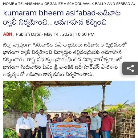
HOME
»
TELANGANA
»
ORGANIZE A SCHOOL WALK RALLY AND SPREAD A
kumaram bheem asifabad-బడిబాట
ర్యాలీ నిర్వహించి.. అవగాహన కల్పించి
ABN
, Publish Date - May 14 , 2026 | 10:50 PM
జిల్లా వ్యాప్తంగా గురువారం ఉపాధ్యాయులు బడిబాట కార్యక్రమంలో
భాగంగా ర్యాలీ నిర్వహించి విద్యార్థుల తల్లిదండ్రులకు అవగాహన
కల్పించారు. రాష్ట్ర ప్రభుత్వం ప్రారంభించిన విద్యా వారోత్సవాలలో
భాగంగా గురువారం పీఎం శ్రీ వాంకిడి జడ్పీహెచ్‌ఎస్‌ పాఠశాల
ఆధ్వర్యంలో బడిబాట కార్యక్రమం నిర్వహించారు.