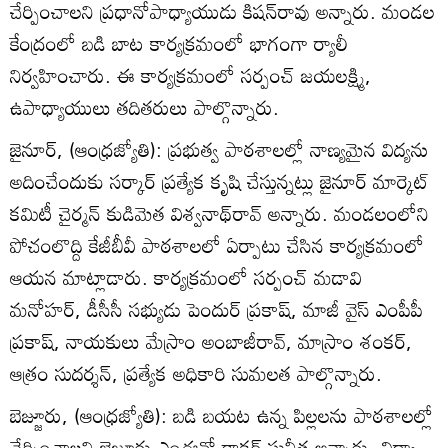
చేర్పించాలని ప్రధానోపాధ్యాయుడు కిషన్‌రావు అన్నారు. మండల
కేంద్రంలో బడి బాట కార్యక్రమంలో భాగంగా ర్యాలీ
నిర్వహించారు. ఈ కార్యక్రమంలో సర్పంచ్‌ జయలక్ష్మి,
ఉపాధ్యాయులు తదితరులు పాల్గొన్నారు.
జైనూర్‌, (ఆంధ్రజ్యోతి): ప్రభుత్వ పాఠశాలల్లో నాణ్యమైన విద్యను
అదించేందుకు సర్కార్‌ ప్రత్యేక కృషి చేస్తున్నట్లు జైనూర్‌ మార్కెట్‌
కమిటీ చైర్మన్‌ కుడిమెత విశ్వనాథ్‌రావ్‌ అన్నారు. మండలంలోని
పోచంలొద్ది కేజీబీవీ పాఠశాలలో ఏర్పాటు చేసిన కార్యక్రమంలో
ఆయన మాట్లాడారు. కార్యక్రమంలో సర్పంచ్‌ మడావి
మనోహర్‌, డీసీసీ సభ్యుడు పెందుర్‌ ప్రకాష్‌, మాజీ వైస్‌ ఎంపీపీ
ప్రకాష్‌, నాయకులు మేస్రాం అంబాజీరావ్‌, మాస్రాం శంకర్‌,
ఆత్రం సుదర్శన్‌, ప్రత్యేక అధికారి సుమలత పాల్గొన్నారు.
బెజ్జూరు, (ఆంధ్రజ్యోతి): బడి బయట ఉన్న పిల్లలను పాఠశాలల్లో
చేర్పించాలని బెజ్జూరు ఎంఈవో డాక్టర్‌ సునీత అన్నారు. విద్యా