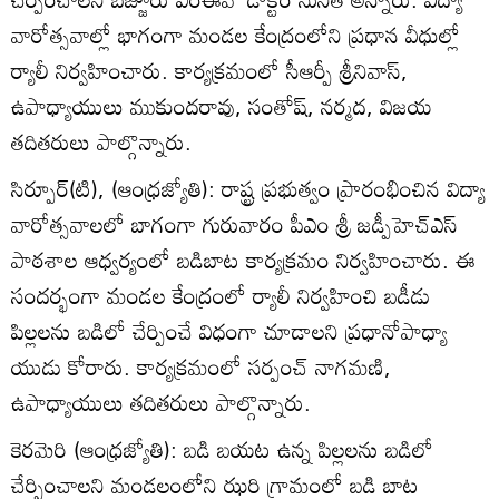
వారోత్సవాల్లో భాగంగా మండల కేంద్రంలోని ప్రధాన వీధుల్లో
ర్యాలీ నిర్వహించారు. కార్యక్రమంలో సీఆర్పీ శ్రీనివాస్‌,
ఉపాధ్యాయులు ముకుందరావు, సంతోష్‌, నర్మద, విజయ
తదితరులు పాల్గొన్నారు.
సిర్పూర్‌(టి), (ఆంధ్రజ్యోతి): రాష్ట్ర ప్రభుత్వం ప్రారంభించిన విద్యా
వారోత్సవాలలో బాగంగా గురువారం పీఎం శ్రీ జడ్పీహెచ్‌ఎస్‌
పాఠశాల ఆధ్వర్యంలో బడిబాట కార్యక్రమం నిర్వహించారు. ఈ
సందర్భంగా మండల కేంద్రంలో ర్యాలీ నిర్వహించి బడీడు
పిల్లలను బడిలో చేర్పించే విధంగా చూడాలని ప్రధానోపాధ్యా
యుడు కోరారు. కార్యక్రమంలో సర్పంచ్‌ నాగమణి,
ఉపాధ్యాయులు తదితరులు పాల్గొన్నారు.
కెరమెరి (ఆంధ్రజ్యోతి): బడి బయట ఉన్న పిల్లలను బడిలో
చేర్పించాలని మండలంలోని ఝరి గ్రామంలో బడి బాట