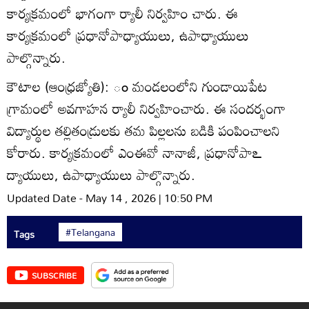
కార్యక్రమంలో భాగంగా ర్యాలీ నిర్వహిం చారు. ఈ
కార్యక్రమంలో ప్రధానోపాధ్యాయులు, ఉపాధ్యాయులు
పాల్గొన్నారు.
కౌటాల (ఆంధ్రజ్యోతి): ం మండలంలోని గుండాయిపేట
గ్రామంలో అవగాహన ర్యాలీ నిర్వహించారు. ఈ సందర్భంగా
విద్యార్థుల తల్లితండ్రులకు తమ పిల్లలను బడికి పంపించాలని
కోరారు. కార్యక్రమంలో ఎంఈవో నానాజీ, ప్రధానోపాఽ
ద్యాయులు, ఉపాధ్యాయులు పాల్గొన్నారు.
Updated Date - May 14 , 2026 | 10:50 PM
#Telangana
Tags
SUBSCRIBE