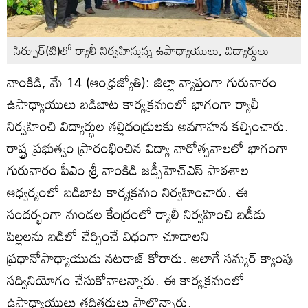
సిర్పూర్‌(టి)లో ర్యాలీ నిర్వహిస్తున్న ఉపాధ్యాయులు, విద్యార్థులు
వాంకిడి, మే 14 (ఆంధ్రజ్యోతి): జిల్లా వ్యాప్తంగా గురువారం
ఉపాధ్యాయులు బడిబాట కార్యక్రమంలో భాగంగా ర్యాలీ
నిర్వహించి విద్యార్థుల తల్లిదండ్రులకు అవగాహన కల్పించారు.
రాష్ట్ర ప్రభుత్వం ప్రారంభించిన విద్యా వారోత్సవాలలో భాగంగా
గురువారం పీఎం శ్రీ వాంకిడి జడ్పీహెచ్‌ఎస్‌ పాఠశాల
ఆధ్వర్యంలో బడిబాట కార్యక్రమం నిర్వహించారు. ఈ
సందర్భంగా మండల కేంద్రంలో ర్యాలీ నిర్వహించి బడీడు
పిల్లలను బడిలో చేర్పించే విధంగా చూడాలని
ప్రధానోపాధ్యాయుడు నటరాజ్‌ కోరారు. అలాగే సమ్మర్‌ క్యాంపు
సద్వినియోగం చేసుకోవాలన్నారు. ఈ కార్యక్రమంలో
ఉపాధ్యాయులు తదితరులు పాల్గొన్నారు.