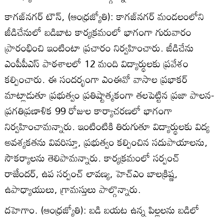
కాగజ్‌నగర్‌ టౌన్‌, (ఆంధ్రజ్యోతి): కాగజ్‌నగర్‌ మండలంలోని
జీడిచేనులో బడిబాట కార్యక్రమంలో భాగంగా గురువారం
ప్రారంభించి ఇంటింటా ప్రచారం నిర్వహించారు. జీడిచేను
ఎంపీపీఎస్‌ పాఠశాలలో 12 మంది విద్యార్థులకు ప్రవేశం
కల్పించారు. ఈ సందర్భంగా ఎంఈవో వాసాల ప్రభాకర్‌
మాట్లాడుతూ ప్రభుత్వం ప్రతిష్టాత్మకంగా తలపెట్టిన ప్రజా పాలన-
ప్రగతిప్రణాళిక 99 రోజుల కార్యాచరణలో భాగంగా
నిర్వహించామన్నారు. ఇంటింటికి తిరుగుతూ విద్యార్థులకు విద్య
అవశ్యకతను వివరిస్తూ, ప్రభుత్వం కల్పించిన సదుపాయాలను,
సౌకర్యాలను తెలిపామన్నారు. కార్యక్రమంలో సర్పంచ్‌
రాజేందర్‌, ఉప సర్పంచ్‌ లావణ్య, హెచ్‌ఎం బాలక్రిష్ణ,
ఉపాధ్యాయులు, గ్రామస్తులు పాల్గొన్నారు.
దహెగాం. (ఆంధ్రజ్యోతి): బడి బయట ఉన్న పిల్లలను బడిలో