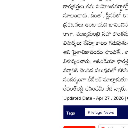
కార్యకర్తలు తమ నియోజకవర్గాల్లో
సూచించారు. దీంతో, ప్లీనరీలో క
ప్రకటనలు ఉంటాయని భావించినవారి
కాగా, ముఖ్యమంత్రి సహా కొంతమం
విమర్శలు చేస్తూ కాలం గడుపుత
అని పైశాచికానందం పొందితే.. వార
విమర్శించారు. ఆలిండియా ఫార్వర్డ్
వర్గానికి చెందిన పలువురితో కల
సందర్భంగా కేటీఆర్‌ మాట్లాడుతూ
రేవంత్‌రెడ్డి చేసిందేమీ లేద న్నారు.
Updated Date - Apr 27 , 2026 
#Telugu News
Tags