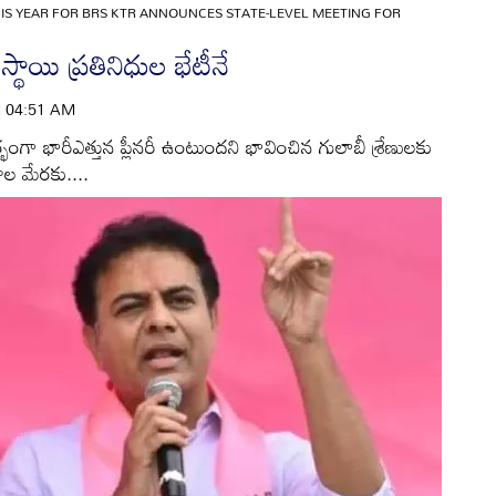
IS YEAR FOR BRS KTR ANNOUNCES STATE-LEVEL MEETING FOR
ర స్థాయి ప్రతినిధుల భేటీనే
 | 04:51 AM
్భంగా భారీఎత్తున ప్లీనరీ ఉంటుందని భావించిన గులాబీ శ్రేణులకు
శాల మేరకు....