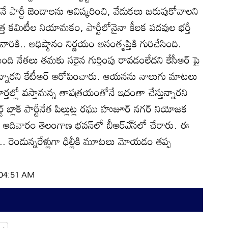
నే పార్టీ జెండాలను ఆవిష్కరించి, వేడుకలు జరుపుకోవాలని
ొత్త కమిటీల నియామకం, పార్టీలోనైనా కీలక పదవుల భర్తీ
కి.. అధిష్ఠానం నిర్ణయం అసంతృప్తికి గురిచేసింది.
ది నేతలు తమకు సరైన గుర్తింపు రావడంలేదని కేసీఆర్‌ పై
ున్నారని కేటీఆర్‌ ఆరోపించారు. ఆయనను నాలుగు మాటలు
్తల్లో వస్తామన్న తాపత్రయంతోనే ఇదంతా చేస్తున్నారని
‌ బ్లాక్‌ పార్టీనేత పిల్లుట్ల రఘు హుజూర్‌ నగర్‌ నియోజక
ిసి ఆదివారం తెలంగాణ భవన్‌లో బీఆర్‌ఎ్‌సలో చేరారు. ఈ
.. రెండున్నరేళ్లుగా ఢిల్లీకి మూటలు మోయడం తప్ప
| 04:51 AM