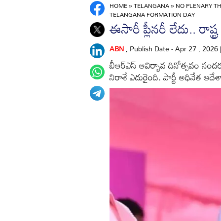
HOME
»
TELANGANA
»
NO PLENARY TH
TELANGANA FORMATION DAY
ఈసారీ ప్లీనరీ లేదు.. రాష్ట్
ABN
, Publish Date - Apr 27 , 2026
బీఆర్‌ఎస్‌ ఆవిర్భావ దినోత్సవం సందర
నిరాశే ఎదురైంది. పార్టీ అధినేత ఆదే