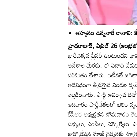
ఆహ్వనం ఉన్నవారే రావాలి: కే
హైదరాబాద్‌, ఏప్రిల్‌ 26 (ఆంధ్రజ్య
భారీఎత్తున ప్లీనరీ ఉంటుందని భావ
ఆదేశాల మేరకు, ఈ ఏడాది వేడుకల
పరిమితం చేశారు. ఇటీవలే జగిత
అదేవిధంగా తీవ్రమైన ఎండల దృష్ట్యా 
వెల్లడించారు. పార్టీ ఆవిర్భావ దిన
ఆదివారం పార్టీనేతలతో టెలికాన్
కేసీఆర్‌ అధ్యక్షతన సోమవారం తెలం
సభ్యులు, ఎంపీలు, ఎమ్మెల్యేలు, ఎమ
కార్పొరేషన్ల మాజీ చైర్మన్లకు మ