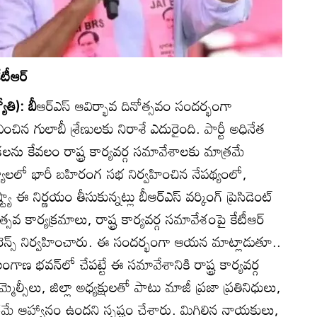
టీఆర్‌
ోతి): బీ
ఆర్‌ఎస్‌ ఆవిర్భావ దినోత్సవం సందర్భంగా
ించిన గులాబీ శ్రేణులకు నిరాశే ఎదురైంది. పార్టీ అధినేత
ను కేవలం రాష్ట్ర కార్యవర్గ సమావేశాలకు మాత్రమే
్యాలలో భారీ బహిరంగ సభ నిర్వహించిన నేపథ్యంలో,
ఈ నిర్ణయం తీసుకున్నట్లు బీఆర్‌ఎస్‌ వర్కింగ్‌ ప్రెసిడెంట్‌
ోత్సవ కార్యక్రమాలు, రాష్ట్ర కార్యవర్గ సమావేశంపై కేటీఆర్‌
ఫరెన్స్‌ నిర్వహించారు. ఈ సందర్భంగా ఆయన మాట్లాడుతూ..
గాణ భవన్‌లో చేపట్టే ఈ సమావేశానికి రాష్ట్ర కార్యవర్గ
్మెల్సీలు, జిల్లా అధ్యక్షులతో పాటు మాజీ ప్రజా ప్రతినిధులు,
ాత్రమే ఆహ్వానం ఉందని స్పష్టం చేశారు. మిగిలిన నాయకులు,