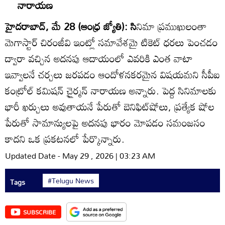
నారాయణ
హైదరాబాద్‌, మే 28 (ఆంధ్ర జ్యోతి): సి
నిమా ప్రముఖులంతా
మెగాస్టార్‌ చిరంజీవి ఇంట్లో సమావేశమై టికెట్‌ ధరలు పెంచడం
ద్వారా వచ్చిన అదనపు ఆదాయంలో ఎవరికి ఎంత వాటా
ఇవ్వాలనే చర్చలు జరపడం ఆందోళనకరమైన విషయమని సీపీఐ
కంట్రోల్‌ కమిషన్‌ చైౖర్మన్‌ నారాయణ అన్నారు. పెద్ద సినిమాలకు
భారీ ఖర్చులు అవుతాయనే పేరుతో బెనిఫిట్‌షోలు, ప్రత్యేక షోల
పేరుతో సామాన్యులపై అదనపు భారం మోపడం సమంజసం
కాదని ఒక ప్రకటనలో పేర్కొన్నారు.
Updated Date - May 29 , 2026 | 03:23 AM
#Telugu News
Tags
SUBSCRIBE