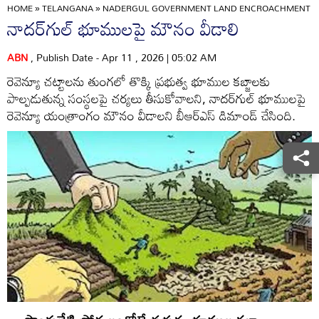
HOME
»
TELANGANA
»
NADERGUL GOVERNMENT LAND ENCROACHMENT I
నాదర్‌గుల్‌ భూములపై మౌనం వీడాలి
ABN
, Publish Date - Apr 11 , 2026 | 05:02 AM
రెవెన్యూ చట్టాలను తుంగలో తొక్కి ప్రభుత్వ భూముల కబ్జాలకు
పాల్పడుతున్న సంస్థలపై చర్యలు తీసుకోవాలని, నాదర్‌గుల్‌ భూములపై
రెవెన్యూ యంత్రాంగం మౌనం వీడాలని బీఆర్‌ఎస్‌ డిమాండ్‌ చేసింది.