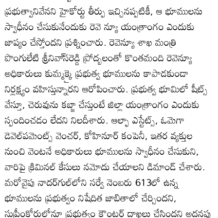
ప్రభుత్వానివేనని హైకోర్టు తీర్పు ఇచ్చినప్పటికీ, ఆ భూములను
స్వాధీనం చేసుకునేందుకు రెవె న్యూ యంత్రాంగం ఎందుకు
జాప్యం చేస్తోందని ప్రశ్నించారు. రెవెన్యూ శాఖ మంత్రి
పొంగులేటి శ్రీనివా్‌సరెడ్డి ప్రోద్బలంతో కొంతమంది రెవెన్యూ
అధికారులు కుమ్మక్కై ప్రభుత్వ భూములను కాపాడకుండా
నిర్లక్ష్యం వహిస్తున్నారని ఆరోపించారు. ప్రభుత్వ భూమిలో షీట్స్‌
వేస్తూ, చెరువును కబ్జా చేస్తుంటే జిల్లా యంత్రాంగం ఎందుకు
స్పందించడం లేదని నిలదీశారు. ఆల్ఫా ఎస్టేట్స్‌, ఓమెగా
డెవెల్‌పమెంట్స్‌ వెంచర్‌, కోహినూర్‌ కంపెనీ, ఇతర వ్యక్తుల
నుంచి వెంటనే అధికారులు భూములను స్వాధీనం చేసుకుని,
వారిపై క్రిమినల్‌ కేసులు నమోదు చేయాలని డిమాండ్‌ చేశారు.
మరోవైపు నాదర్‌గుల్‌లోని సర్వే నెంబరు 613లో ఉన్న
భూములను ప్రభుత్వం నిషేదిత జాబితాలో చేర్చిందని,
సుప్రీంకోర్టులోనూ ప్రభుత్వం కౌంటర్‌ దాఖలు చేసిందని అదనపు