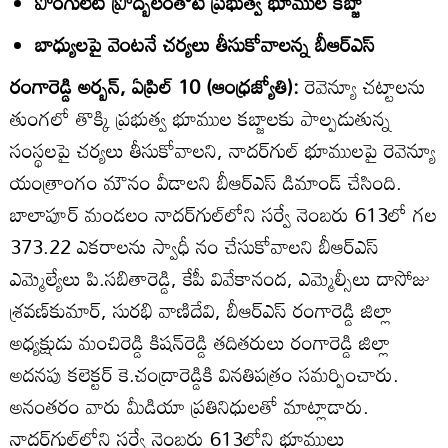
పొంగులేటి ప్రోద్బలంతోటే ప్రభుత్వ భూముల కబ్జా
బాధ్యులపై వెంటనే చర్యలు తీసుకోవాలన్న బీఆర్‌ఎస్‌
రంగారెడ్డి అర్బన్‌, ఏప్రిల్‌ 10 (ఆంధ్రజ్యోతి):
రెవెన్యూ చట్టాలను
తుంగలో తొక్కి ప్రభుత్వ భూముల కబ్జాలకు పాల్పడుతున్న
సంస్థలపై చర్యలు తీసుకోవాలని, నాదర్‌గుల్‌ భూములపై రెవెన్యూ
యంత్రాంగం మౌనం వీడాలని బీఆర్‌ఎస్‌ డిమాండ్‌ చేసింది.
బాలాపూర్‌ మండలం నాదర్‌గుల్‌లోని సర్వే నెంబరు 613లో గల
373.22 ఎకరాలను స్వాధీ నం చేసుకోవాలని బీఆర్‌ఎస్‌
ఎమ్మెల్యేలు పి.సబితారెడ్డి, కేపీ వివేకానంద, ఎమ్మెల్సీలు దాసోజు
శ్రవణ్‌కుమార్‌, సురభి వాణిదేవి, బీఆర్‌ఎస్‌ రంగారెడ్డి జిల్లా
అధ్యక్షుడు మంచిరెడ్డి కిషన్‌రెడ్డి తదితరులు రంగారెడ్డి జిల్లా
అదనపు కలెక్టర్‌ కె.చంద్రారెడ్డికి వినతిపత్రం సమర్పించారు.
అనంతరం వారు మీడియా ప్రతినిధులతో మాట్లాడారు.
నాదర్‌గుల్‌లోని సర్వే నెంబరు 613లోని భూములు