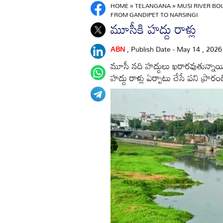
HOME
»
TELANGANA
»
MUSI RIVER B
FROM GANDIPET TO NARSINGI
మూసీకి హద్దు రాళ్లు
ABN
, Publish Date - May 14 , 202
మూసీ నది హద్దులు ఖరారవుతున్నాయి.
హద్దు రాళ్లు ఏర్పాటు చేసే పని ప్రార