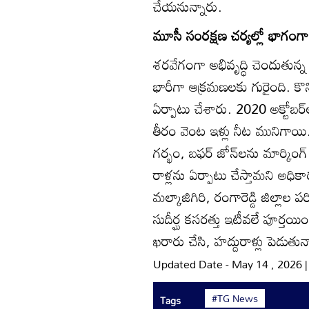
చేయనున్నారు.
మూసీ సంరక్షణ చర్యల్లో భాగంగా
శరవేగంగా అభివృద్ధి చెందుతున్న
భారీగా ఆక్రమణలకు గురైంది. కొన
ఏర్పాటు చేశారు. 2020 అక్టోబ
తీరం వెంట ఇళ్లు నీట మునిగాయి. 
గర్భం, బఫర్‌ జోన్‌లను మార్కింగ్‌ 
రాళ్లను ఏర్పాటు చేస్తామని అధికా
మల్కాజిగిరి, రంగారెడ్డి జిల్లాల ప
సుదీర్ఘ కసరత్తు ఇటీవలే పూర్తయిం
ఖరారు చేసి, హద్దురాళ్లు పెడుతున్
Updated Date - May 14 , 2026 
#TG News
Tags