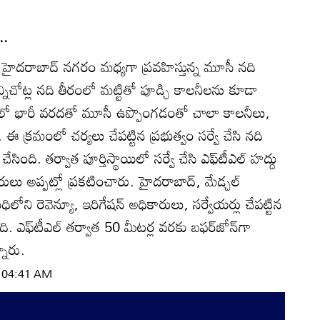
..
 హైదరాబాద్‌ నగరం మధ్యగా ప్రవహిస్తున్న మూసీ నది
్నిచోట్ల నది తీరంలో మట్టితో పూడ్చి కాలనీలను కూడా
ర్‌లో భారీ వరదతో మూసీ ఉప్పొంగడంతో చాలా కాలనీలు,
ఈ క్రమంలో చర్యలు చేపట్టిన ప్రభుత్వం సర్వే చేసి నది
చేసింది. తర్వాత పూర్తిస్థాయిలో సర్వే చేసి ఎఫ్‌టీఎల్‌ హద్దు
రులు అప్పట్లో ప్రకటించారు. హైదరాబాద్‌, మేడ్చల్‌
రిధిలోని రెవెన్యూ, ఇరిగేషన్‌ అధికారులు, సర్వేయర్లు చేపట్టిన
ది. ఎఫ్‌టీఎల్‌ తర్వాత 50 మీటర్ల వరకు బఫర్‌జోన్‌గా
నారు.
| 04:41 AM