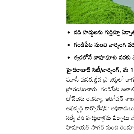
నది హద్దులను గుర్తిస్తూ ఏర్పా
గండిపేట నుంచి నార్సింగి వరక
త్వరలోనే బాపూఘాట్‌ వరకు 
హైదరాబాద్‌ సిటీ/నార్సింగ్‌, మే 
మూసీ పునరుజ్జీవ ప్రాజెక్టులో భ
ప్రారంభించారు. గండిపేట జలా
జోన్‌లను రెవెన్యూ, ఇరిగేషన్‌ శ
అభివృద్ధి కార్పొరేషన్‌’ అధికా
సర్వే చేసి హద్దురాళ్లను ఏర్ప
హిమాయత్‌ సాగర్‌ నుంచి రెండూ