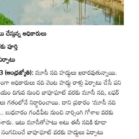
టు చేస్తున్న అధికారులు
ు పూర్తి
ఏర్పాటు
13 (ఆంధ్రజ్యోతి):
మూసీ నది హద్దులు ఖరారవుతున్నాయి.
ాగంగా అధికారులు నది వెంట హద్దు రాళ్లు ఏర్పాటు చేసే పని
శయం దిగువ నుంచి బాపూఘాట్‌ వరకు మూసీ నది, బఫర్‌
ాఖలు గతంలోనే నిర్ధారించాయి. దాని ప్రకారం ‘మూసీ నది
రులు.. బుధవారం గండిపేట నుంచి నార్సింగి గోశాల వరకు
ాటు చేశారు. ఇటు మూసీతోపాటు అటు ఈసీ నదికి కూడా
 సంగమించే బాపూఘాట్‌ వరకు హద్దులు ఏర్పాటు