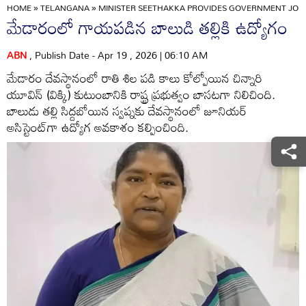
HOME
»
TELANGANA
»
MINISTER SEETHAKKA PROVIDES GOVERNMENT JOB
మేడారంలో గాయపడిన బాలుడి తల్లికి ఉద్యోగం
ABN
, Publish Date - Apr 19 , 2026 | 06:10 AM
మేడారం దేవస్థానంలో రాతి శిల పడి కాలు కోల్పోయిన చిన్నారి
యూవిన్‌ (విక్కి) కుటుంబానికి రాష్ట్ర ప్రభుత్వం బాసటగా నిలిచింది.
బాలుడు తల్లి సిద్దబోయిన స్వప్నకు దేవస్థానంలో జూనియర్‌
అసిస్టెంట్‌గా ఉద్యోగ అవకాశం కల్పించింది.