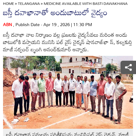
HOME
»
TELANGANA
»
MEDICINE AVAILABLE WITH BASTI DAWAKHANA
బస్తీ దవాఖానాతో అందుబాటులో వైద్యం
ABN
, Publish Date - Apr 19 , 2026 | 11:30 PM
బస్తీ దవాఖా నాల నిర్మాణం వల్ల ప్రజలకు వైద్యసేవలు మరింత అందు
బాటులోకి వస్తాయని మునిసి పల్‌ వైస్‌ చైర్మన్‌ షానవాజ్‌ఖా న్‌, కల్వకుర్తి
మాజీ సర్పంచ్‌ బృంగి ఆనంద్‌కుమార్‌ అన్నారు.
బస్తీ దవాఖాన పనులను పరిశీలిస్తున్న మునిసిపల్‌ వైస్‌ చైర్మన్‌, మాజీ