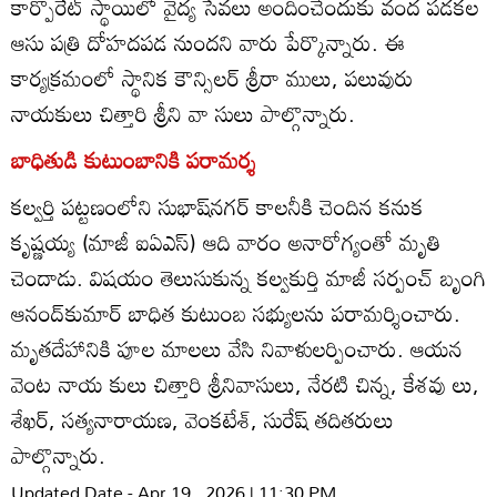
కార్పొరేట్‌ స్థాయిలో వైద్య సేవలు అందించేందుకు వంద పడకల
ఆసు పత్రి దోహదపడ నుందని వారు పేర్కొన్నారు. ఈ
కార్యక్రమంలో స్థానిక కౌన్సిలర్‌ శ్రీరా ములు, పలువురు
నాయకులు చిత్తారి శ్రీని వా సులు పాల్గొన్నారు.
బాధితుడి కుటుంబానికి పరామర్శ
కల్వర్తి పట్టణంలోని సుభాష్‌నగర్‌ కాలనీకి చెందిన కనుక
కృష్ణయ్య (మాజీ ఐఏఎస్‌) ఆది వారం అనారోగ్యంతో మృతి
చెందాడు. విషయం తెలుసుకున్న కల్వకుర్తి మాజీ సర్పంచ్‌ బృంగి
ఆనంద్‌కుమార్‌ బాధిత కుటుంబ సభ్యులను పరామర్శించారు.
మృతదేహానికి పూల మాలలు వేసి నివాళులర్పించారు. ఆయన
వెంట నాయ కులు చిత్తారి శ్రీనివాసులు, నేరటి చిన్న, కేశవు లు,
శేఖర్‌, సత్యనారాయణ, వెంకటేశ్‌, సురేష్‌ తదితరులు
పాల్గొన్నారు.
Updated Date - Apr 19 , 2026 | 11:30 PM