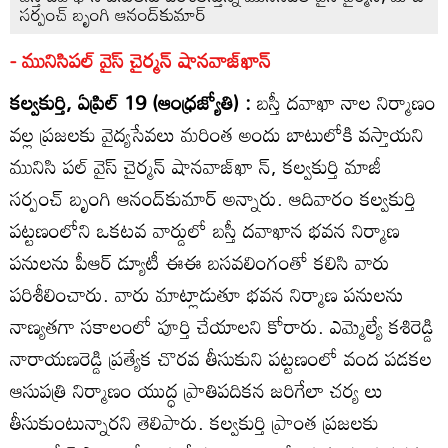
సర్పంచ్‌ బృంగి ఆనంద్‌కుమార్‌
- మునిసిపల్‌ వైస్‌ చైర్మన్‌ షానవాజ్‌ఖాన్‌
కల్వకుర్తి, ఏప్రిల్‌ 19 (ఆంధ్రజ్యోతి) :
బస్తీ దవాఖా నాల నిర్మాణం
వల్ల ప్రజలకు వైద్యసేవలు మరింత అందు బాటులోకి వస్తాయని
మునిసి పల్‌ వైస్‌ చైర్మన్‌ షానవాజ్‌ఖా న్‌, కల్వకుర్తి మాజీ
సర్పంచ్‌ బృంగి ఆనంద్‌కుమార్‌ అన్నారు. ఆదివారం కల్వకుర్తి
పట్టణంలోని ఒకటవ వార్డులో బస్తీ దవాఖాన భవన నిర్మాణ
పనులను పీఆర్‌ డ్యూటీ ఈఈ బసవలింగంతో కలిసి వారు
పరిశీలించారు. వారు మాట్లాడుతూ భవన నిర్మాణ పనులను
నాణ్యతగా సకాలంలో పూర్తి చేయాలని కోరారు. ఎమ్మెల్యే కశిరెడ్డి
నారాయణరెడ్డి ప్రత్యేక చొరవ తీసుకుని పట్టణంలో వంద పడకల
ఆసుపత్రి నిర్మాణం యుద్ధ ప్రాతిపదికన జరిగేలా చర్య లు
తీసుకుంటున్నారని తెలిపారు. కల్వకుర్తి ప్రాంత ప్రజలకు