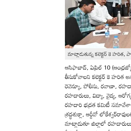
మాట్లాడుతున్న కలెక్టర్‌ కె హరిత, ప
ఆసిఫాబాద్‌, ఏప్రిల్‌ 10 (ఆంధ్ర
తీసుకోవాలని కలెక్టర్‌ కె హరిత
రెవెన్యూ, పోలీసు, రవాణా, రహ
రహదారులు, విద్యా, వైద్య, ఆరోగ్
రహదారి భద్రత కమిటీ సమావేశానికి ఎ
శ్రద్ధశుక్లా, ఆర్డీవో లోకేశ్వర్‌రావ
మాట్లాడుతూ జిల్లాలో రహదారు