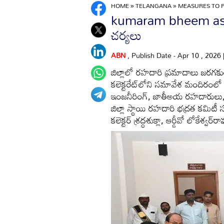
HOME
»
TELANGANA
»
MEASURES TO 
kumaram bheem asif
చర్యలు
ABN
, Publish Date - Apr 10 , 2026
జిల్లాలో రహదారి ప్రమాదాలు జరగకుం
కలెక్టరేట్‌లోని సమావేశ మందిరంలో
ఇంజనీరింగ్‌, జాతీఅయ రహదారులు, వి
జిల్లా స్థాయి రహదారి భద్రత కమిటీ సమా
కలెక్టర్‌ శ్రద్ధశుక్లా, ఆర్డీవో లోకేశ్వర్‌