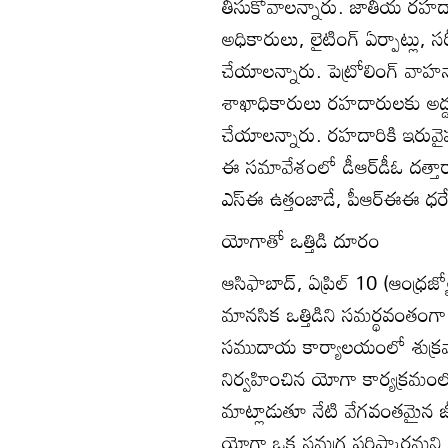
తీసుకోవాలన్నారు. జాతీయ రహదార
అధికారులు, లైటింగ్‌ ఏర్పాట్లు, సర్వీ
చేయాలన్నారు. పెట్రోలింగ్‌ వాహ
శాఖాధికారులు రహదారులకు అడ్డంగ
చేయాలన్నారు. రహదారికి ఇరువైప
ఈ సమావేశంలో డీఆర్‌డీఓ దత్తారా
ఎస్‌ఈ ఉత్తంజాడే, పీఆర్‌ఈఈ ధర్మ
యోగాతో ఒత్తిడి దూరం
ఆసిఫాబాద్‌, ఏప్రిల్‌ 10 (ఆంధ్
మానసిక ఒత్తిడిని సమర్థవంతంగా జయ
సముదాయ కార్యాలయంలో శుక్రవారం
నిర్వహించిన యోగా కార్యక్రమంలో క
మాట్లాడుతూ నేటి వేగవంతమైన జీ
యోగా ఒక సమగ్ర పరిష్కారమని 