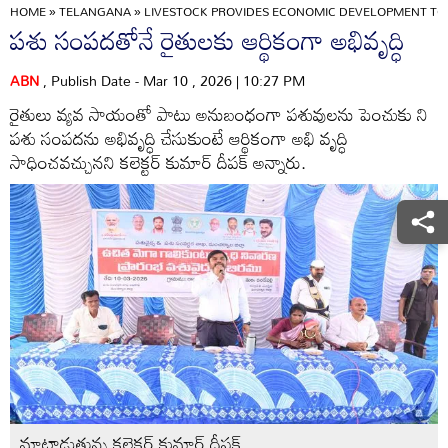
HOME
»
TELANGANA
»
LIVESTOCK PROVIDES ECONOMIC DEVELOPMENT TO
పశు సంపదతోనే రైతులకు ఆర్థికంగా అభివృద్ధి
ABN
, Publish Date - Mar 10 , 2026 | 10:27 PM
రైతులు వ్యవ సాయంతో పాటు అనుబంధంగా పశువులను పెంచుకు ని
పశు సంపదను అభివృద్ధి చేసుకుంటే ఆర్థికంగా అభి వృద్ధి
సాధించవచ్చునని కలెక్టర్‌ కుమార్‌ దీపక్‌ అన్నారు.
మాట్లాడుతున్న కలెక్టర్‌ కుమార్‌ దీపక్‌