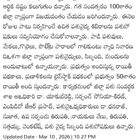
ఆర్థిక నష్టం కలుగుతుం దన్నారు. గత సంవత్సరం 100శాతం
జిల్లా వ్యాప్తంగా విజయవంతం చేయడం జరిగిందన్నారు. ఈనెల
రోజుల పాటు నిర్వహించే ఉచిత పశువైద్య శిబిరాలను పశుపో
షకులు సద్వినియోగం చేసుకోవాలన్నారు. పాడి పశువులు,
మేకలు,గొర్రెలు, పౌలీ్ట్ర పారాలలో గాలికుంటు వ్యాధి నివారణ
దిఽశగా జిల్లా వ్యాప్తంగా పశువైద్యులు, సిబ్బంది, మందులను
అందుబాటులో ఉన్నాయన్నారు. ప్రభుత్వం అందిస్తున్న రాయితీ
పథకాలు, ప్రణాళికలను లైవ్‌స్టాక్‌ పథకంలో ప్రభుత్వం 50శాతం
రాయితీ అంది స్తుందన్నారు. కార్యక్రమంలో జిల్లా పశు సంవర్ధక
శాఖ అఽధికారి డా. యాకుబ్‌రెడ్డి, సర్పంచ్‌ సోనియా-కిరణ్‌,
ఎంపిడివో జేఆర్‌ ప్రసాద్‌, పశువైఽధ్యధికారులు డా.ధనరాజ్‌,
సుజాత, ఉప సర్పంచు తిరుపతి, నాయకులు వేణు, తిరుపతి,
సత్తయ్య, వెంకటేష్‌, పశు వైద్య సిబ్బంది పశుపోషకులు ఉన్నారు.
Updated Date - Mar 10 , 2026 | 10:27 PM