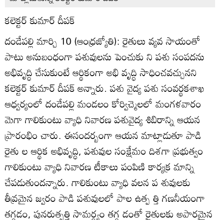
కలెక్టర్‌ కుమార్‌ దీపక్‌
దండేపల్లి మార్చి 10 (ఆంధ్రజ్యోతి): రైతులు వ్యవ సాయంతో
పాటు అనుబంధంగా పశువులను పెంచుకు ని పశు సంపదను
అభివృద్ధి చేసుకుంటే ఆర్థికంగా అభి వృద్ధి సాధించవచ్చునని
కలెక్టర్‌ కుమార్‌ దీపక్‌ అన్నారు. పశు వైద్య పశు సంవర్థకశాఖ
ఆధ్వర్యంలో దండేపల్లి మండలం కోర్విచ్మెలలో మంగళవారం
మెగా గాలికుంటు వ్యాధి నివారణ పశువైద్య శిబిరాన్ని ఆయన
ప్రారంభిం చారు. ఈసందర్బంగా ఆయన మాట్లాడుతూ పాడి
రైతు ల ఆర్థిక అభివృద్ధి, పశువుల సంక్షేమం దిశగా ప్రభుత్వం
గాలికుంటు వ్యాధి నివారణ టీకాలు పంపిణి కార్యక్ర మాన్ని
చేపడుతుందన్నారు. గాలికుంటు వ్యాధి వలన ప శువులకు
తీవ్రమైన జ్వరం పాడి పశువులలో పాల ఉత్ప త్తి గణనీయంగా
తగ్గడం, పునరుత్పత్తి సామర్థ్యం తగ్గ డంతో రైతులకు అపారమైన