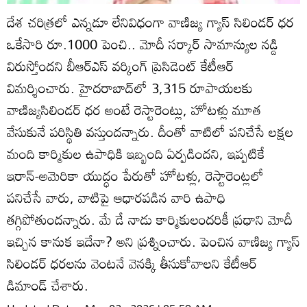
దేశ చరిత్రలో ఎన్నడూ లేనివిధంగా వాణిజ్య గ్యాస్‌ సిలిండర్‌ ధర
ఒకేసారి రూ.1000 పెంచి.. మోదీ సర్కార్‌ సామాన్యుల నడ్డి
విరుస్తోందని బీఆర్‌ఎస్‌ వర్కింగ్‌ ప్రెసిడెంట్‌ కేటీఆర్‌
విమర్శించారు. హైదరాబాద్‌లో 3,315 రూపాయలకు
వాణిజ్యసిలిండర్‌ ధర అంటే రెస్టారెంట్లు, హోటళ్లు మూత
వేసుకునే పరిస్థితి వస్తుందన్నారు. దీంతో వాటిలో పనిచేసే లక్షల
మంది కార్మికుల ఉపాధికి ఇబ్బంది ఏర్పడిందని, ఇప్పటికే
ఇరాన్‌-అమెరికా యుద్ధం పేరుతో హోటళ్లు, రెస్టారెంట్లలో
పనిచేసే వారు, వాటిపై ఆధారపడిన వారి ఉపాధి
తగ్గిపోతుందన్నారు. మే డే నాడు కార్మికులందరికీ ప్రధాని మోదీ
ఇచ్చిన కానుక ఇదేనా? అని ప్రశ్నించారు. పెంచిన వాణిజ్య గ్యాస్‌
సిలిండర్‌ ధరలను వెంటనే వెనక్కి తీసుకోవాలని కేటీఆర్‌
డిమాండ్‌ చేశారు.