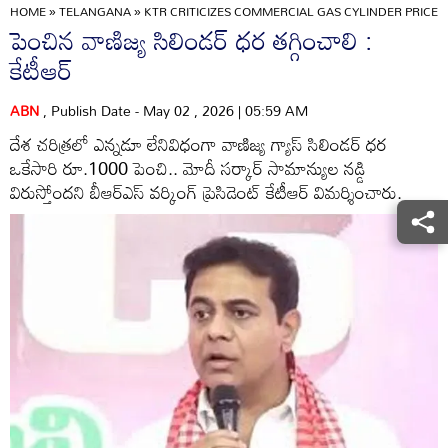
HOME
»
TELANGANA
»
KTR CRITICIZES COMMERCIAL GAS CYLINDER PRICE
పెంచిన వాణిజ్య సిలిండర్‌ ధర తగ్గించాలి :
కేటీఆర్‌
ABN
, Publish Date - May 02 , 2026 | 05:59 AM
దేశ చరిత్రలో ఎన్నడూ లేనివిధంగా వాణిజ్య గ్యాస్‌ సిలిండర్‌ ధర
ఒకేసారి రూ.1000 పెంచి.. మోదీ సర్కార్‌ సామాన్యుల నడ్డి
విరుస్తోందని బీఆర్‌ఎస్‌ వర్కింగ్‌ ప్రెసిడెంట్‌ కేటీఆర్‌ విమర్శించారు.