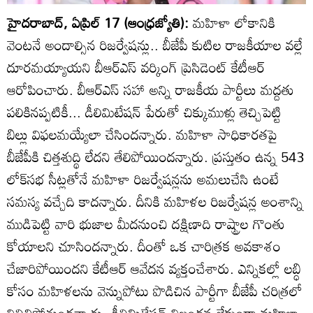
హైదరాబాద్‌, ఏప్రిల్‌ 17 (ఆంధ్రజ్యోతి):
మహిళా లోకానికి
వెంటనే అందాల్సిన రిజర్వేషన్లు.. బీజేపీ కుటిల రాజకీయాల వల్లే
దూరమయ్యాయని బీఆర్‌ఎస్‌ వర్కింగ్‌ ప్రెసిడెంట్‌ కేటీఆర్‌
ఆరోపించారు. బీఆర్‌ఎస్‌ సహా అన్ని రాజకీయ పార్టీలు మద్దతు
పలికినప్పటికీ... డీలిమిటేషన్‌ పేరుతో చిక్కుముళ్లు తెచ్చిపెట్టి
బిల్లు విఫలమయ్యేలా చేసిందన్నారు. మహిళా సాధికారతపై
బీజేపీకి చిత్తశుద్థి లేదని తేలిపోయిందన్నారు. ప్రస్తుతం ఉన్న 543
లోక్‌సభ సీట్లతోనే మహిళా రిజర్వేషన్లను అమలుచేసి ఉంటే
సమస్య వచ్చేది కాదన్నారు. దీనికి మహిళల రిజర్వేషన్ల అంశాన్ని
ముడిపెట్టి వారి భుజాల మీదనుంచి దక్షిణాది రాష్ట్రాల గొంతు
కోయాలని చూసిందన్నారు. దీంతో ఒక చారిత్రక అవకాశం
చేజారిపోయిందని కేటీఆర్‌ ఆవేదన వ్యక్తంచేశారు. ఎన్నికల్లో లబ్ధి
కోసం మహిళలను వెన్నుపోటు పొడిచిన పార్టీగా బీజేపీ చరిత్రలో