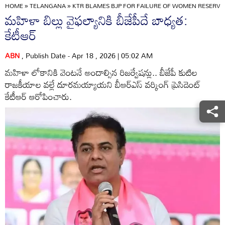
HOME
»
TELANGANA
»
KTR BLAMES BJP FOR FAILURE OF WOMEN RESERVA
మహిళా బిల్లు వైఫల్యానికి బీజేపీదే బాధ్యత:
కేటీఆర్‌
ABN
, Publish Date - Apr 18 , 2026 | 05:02 AM
మహిళా లోకానికి వెంటనే అందాల్సిన రిజర్వేషన్లు.. బీజేపీ కుటిల
రాజకీయాల వల్లే దూరమయ్యాయని బీఆర్‌ఎస్‌ వర్కింగ్‌ ప్రెసిడెంట్‌
కేటీఆర్‌ ఆరోపించారు.