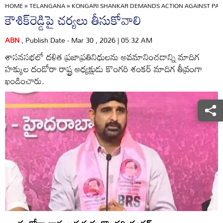
HOME
»
TELANGANA
»
KONGARI SHANKAR DEMANDS ACTION AGAINST PAD
కౌశిక్‌రెడ్డిపై చర్యలు తీసుకోవాలి
ABN
, Publish Date - Mar 30 , 2026 | 05:32 AM
శాసనసభలో దళిత ప్రజాప్రతినిధులను అవమానించడాన్ని మాదిగ
హక్కుల దండోరా రాష్ట్ర అధ్యక్షుడు కొంగరి శంకర్‌ మాదిగ తీవ్రంగా
ఖండించారు.