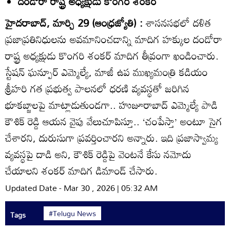
దండోరా రాష్ట్ర అధ్యక్షుడు కొంగరి శంకర్‌
హైదరాబాద్‌, మార్చి 29 (ఆంధ్రజ్యోతి) :
శాసనసభలో దళిత
ప్రజాప్రతినిధులను అవమానించడాన్ని మాదిగ హక్కుల దండోరా
రాష్ట్ర అధ్యక్షుడు కొంగరి శంకర్‌ మాదిగ తీవ్రంగా ఖండించారు.
స్టేషన్ ఘన్పూర్‌ ఎమ్మెల్యే, మాజీ ఉప ముఖ్యమంత్రి కడియం
శ్రీహరి గత ప్రభుత్వ పాలనలో ధరణి వ్యవస్థతో జరిగిన
భూకబ్జాలపై మాట్లాడుతుండగా.. హుజూరాబాద్‌ ఎమ్మెల్యే పాడి
కౌశిక్‌ రెడ్డి ఆయన వైపు వేలుచూపిస్తూ.. ‘చంపేస్తా’ అంటూ సైగ
చేశారని, దురుసుగా ప్రవర్తించారని అన్నారు. ఇది ప్రజాస్వామ్య
వ్యవస్థపై దాడి అని, కౌశిక్‌ రెడ్డిపై వెంటనే కేసు నమోదు
చేయాలని శంకర్‌ మాదిగ డిమాండ్‌ చేసారు.
Updated Date - Mar 30 , 2026 | 05:32 AM
#Telugu News
Tags